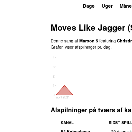
P5
Trends
Dage
Uger
Måne
Moves Like Jagger (
Denne sang af
Maroon 5
featuring
Christi
Grafen viser afspilninger pr. dag.
4
3
2
1
0
april 2021
Afspilninger på tværs af ka
KANAL
SIDST SPIL
P4 København
29 dage si