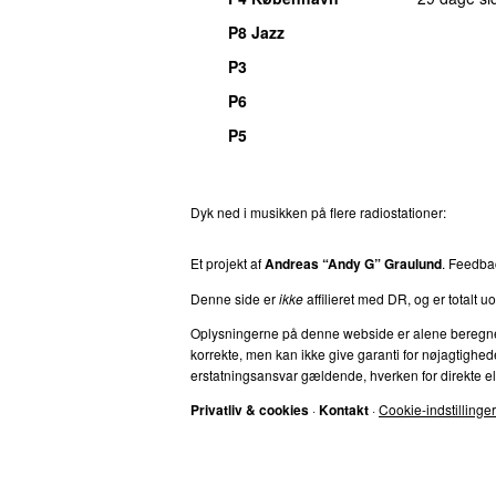
P8 Jazz
P3
P6
P5
Dyk ned i musikken på flere radiostationer:
P3
T
Et projekt af
Andreas “Andy G” Graulund
. Feedba
Denne side er
ikke
affilieret med DR, og er totalt uof
Oplysningerne på denne webside er alene beregnet ti
korrekte, men kan ikke give garanti for nøjagtighed
erstatningsansvar gældende, hverken for direkte eller
Privatliv & cookies
·
Kontakt
·
Cookie-indstillinger