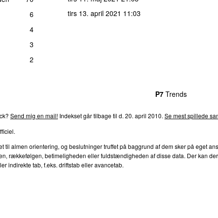
tirs 13. april 2021
11:03
6
4
3
2
rends
P4
Trends
P5
Trends
P6
Trends
P7
Trends
P8
Tre
ck?
Send mig en mail!
Indekset går tilbage til d.
20. april 2010
.
Se mest spillede san
ficiel.
l almen orientering, og beslutninger truffet på baggrund af dem sker på eget ansvar.
en, rækkefølgen, betimeligheden eller fuldstændigheden af disse data. Der kan derfor
 indirekte tab, f.eks. driftstab eller avancetab.