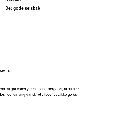
Det gode selskab
nds
ge i alt
 Vi gør vores yderste for at sørge for, at data er
, i det omfang dansk ret tillader det, ikke gøres