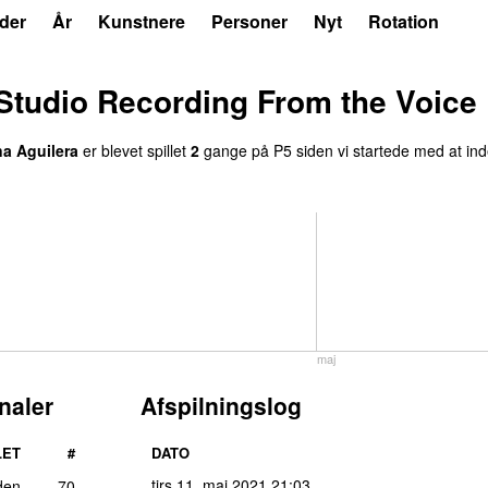
der
År
Kunstnere
Personer
Nyt
Rotation
Studio Recording From the Voice
na Aguilera
er blevet spillet
2
gang
e
på
P5
siden vi startede med at in
maj
naler
Afspilningslog
LET
#
DATO
tirs 11. maj 2021
21:03
den
70