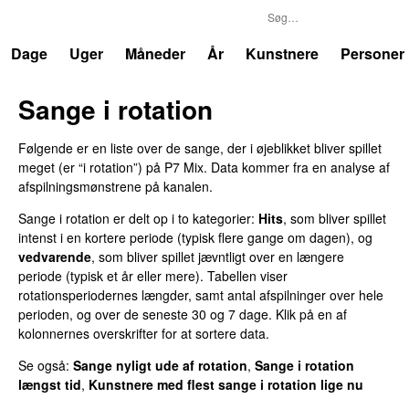
P7
Trends
Dage
Uger
Måneder
År
Kunstnere
Personer
Sange i rotation
Følgende er en liste over de sange, der i øjeblikket bliver spillet
meget (er “i rotation”) på
P7 Mix
. Data kommer fra en analyse af
afspilningsmønstrene på kanalen.
Sange i rotation er delt op i to kategorier:
Hits
, som bliver spillet
intenst i en kortere periode (typisk flere gange om dagen), og
vedvarende
, som bliver spillet jævntligt over en længere
periode (typisk et år eller mere). Tabellen viser
rotationsperiodernes længder, samt antal afspilninger over hele
perioden, og over de seneste 30 og 7 dage. Klik på en af
kolonnernes overskrifter for at sortere data.
Se også:
Sange nyligt ude af rotation
,
Sange i rotation
længst tid
,
Kunstnere med flest sange i rotation lige nu