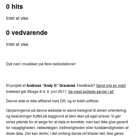
0
hits
Intet at vise.
0
vedvarende
Intet at vise.
Dyk ned i musikken på flere radiostationer:
P3
Trends
P4
Trends
P5
Trends
P6
Trends
P7
Trends
Et projekt af
Andreas “Andy G” Graulund
. Feedback?
Send mig en mail!
Indekset går tilbage til d.
6. juni 2011
.
Se mest spillede sange i alt
Denne side er
ikke
affilieret med DR, og er totalt uofficiel.
Oplysningerne på denne webside er alene beregnet til almen orientering,
og beslutninger truffet på baggrund af dem sker på eget ansvar. Vi gør
vores yderste for at sørge for, at data er korrekte, men kan ikke give garanti
for nøjagtigheden, rækkefølgen, betimeligheden eller fuldstændigheden af
disse data. Der kan derfor, i det omfang dansk ret tillader det, ikke gøres