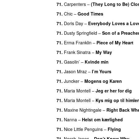
71
.
Carpenters
–
(They Long to Be) Clo
71
.
Chic
–
Good Times
71
.
Doris Day
–
Everybody Loves a Lov
71
.
Dusty Springfield
–
Son of a Preache
71
.
Erma Franklin
–
Piece of My Heart
71
.
Frank Sinatra
–
My Way
71
.
Gasolin’
–
Kvinde min
71
.
Jason Mraz
–
I’m Yours
71
.
Juncker
–
Mogens og Karen
71
.
Maria Montell
–
Jeg er her for dig
71
.
Maria Montell
–
Kys mig op til himle
71
.
Maxine Nightingale
–
Right Back Whe
71
.
Nanna
–
Helst om kærlighed
71
.
Nice Little Penguins
–
Flying
71
.
Norah Jones
–
Don’t Know Why