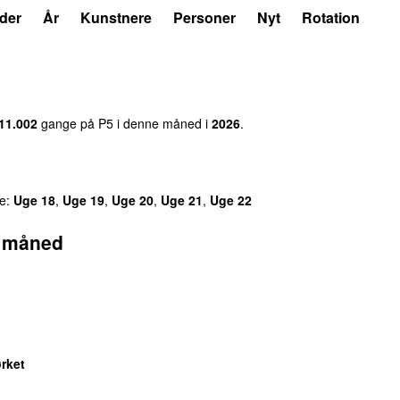
der
År
Kunstnere
Personer
Nyt
Rotation
11.002
gang
e
på
P5
i denne måned i
2026
.
e:
Uge
18
,
Uge
19
,
Uge
20
,
Uge
21
,
Uge
22
e måned
ørket