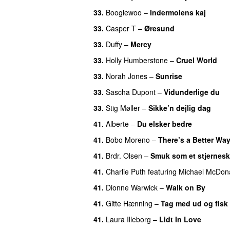
33
.
Boogiewoo
–
Indermolens kaj
33
.
Casper T
–
Øresund
33
.
Duffy
–
Mercy
33
.
Holly Humberstone
–
Cruel World
33
.
Norah Jones
–
Sunrise
33
.
Sascha Dupont
–
Vidunderlige du
33
.
Stig Møller
–
Sikke’n dejlig dag
41
.
Alberte
–
Du elsker bedre
41
.
Bobo Moreno
–
There’s a Better Wa
41
.
Brdr. Olsen
–
Smuk som et stjernes
41
.
Charlie Puth
featuring
Michael McDon
41
.
Dionne Warwick
–
Walk on By
41
.
Gitte Hænning
–
Tag med ud og fisk
41
.
Laura Illeborg
–
Lidt In Love