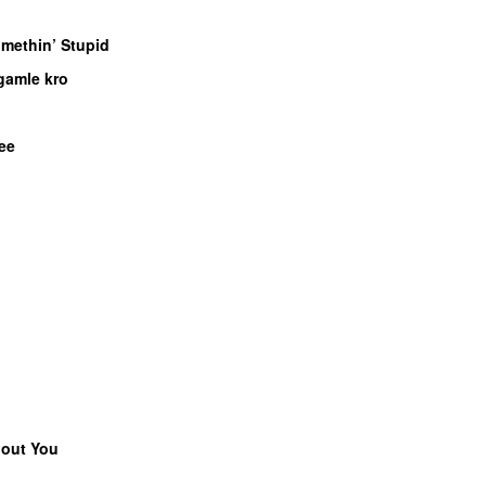
methin’ Stupid
gamle kro
ee
hout You