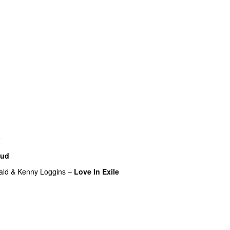
y
kud
ald
&
Kenny Loggins
–
Love In Exile