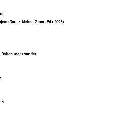
ind
 hjem (Dansk Melodi Grand Prix 2026)
–
Råber under vandet
e
 In