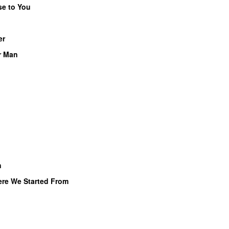
se to You
er
r Man
n
re We Started From