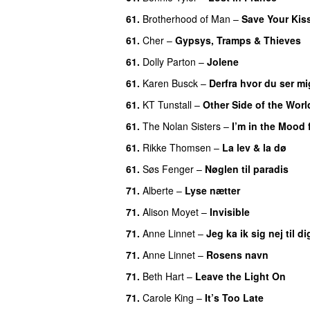
61
.
Brotherhood of Man
–
Save Your Kis
61
.
Cher
–
Gypsys, Tramps & Thieves
61
.
Dolly Parton
–
Jolene
61
.
Karen Busck
–
Derfra hvor du ser mi
61
.
KT Tunstall
–
Other Side of the Worl
61
.
The Nolan Sisters
–
I’m in the Mood 
61
.
Rikke Thomsen
–
La lev & la dø
61
.
Søs Fenger
–
Nøglen til paradis
71
.
Alberte
–
Lyse nætter
71
.
Alison Moyet
–
Invisible
71
.
Anne Linnet
–
Jeg ka ik sig nej til di
71
.
Anne Linnet
–
Rosens navn
71
.
Beth Hart
–
Leave the Light On
71
.
Carole King
–
It’s Too Late