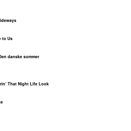
ideways
 to Us
Den danske sommer
in’ That Night Life Look
se