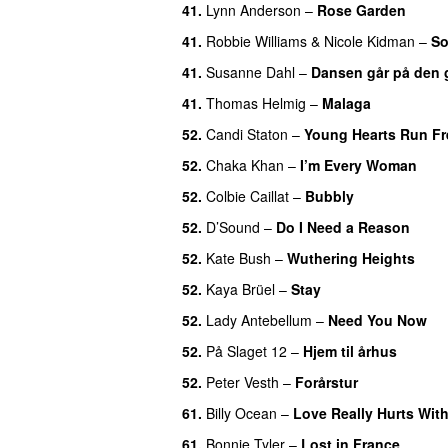
41
.
Lynn Anderson
–
Rose Garden
41
.
Robbie Williams
&
Nicole Kidman
–
So
41
.
Susanne Dahl
–
Dansen går på den 
41
.
Thomas Helmig
–
Malaga
52
.
Candi Staton
–
Young Hearts Run Fr
52
.
Chaka Khan
–
I’m Every Woman
52
.
Colbie Caillat
–
Bubbly
52
.
D’Sound
–
Do I Need a Reason
52
.
Kate Bush
–
Wuthering Heights
52
.
Kaya Brüel
–
Stay
52
.
Lady Antebellum
–
Need You Now
52
.
På Slaget 12
–
Hjem til århus
52
.
Peter Vesth
–
Forårstur
61
.
Billy Ocean
–
Love Really Hurts Wit
61
.
Bonnie Tyler
–
Lost in France