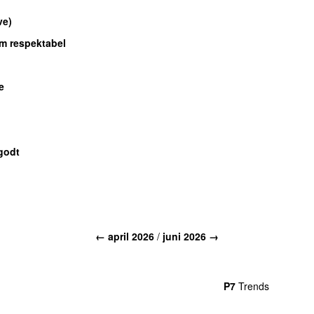
ve)
m respektabel
e
godt
←
april 2026
/
juni 2026
→
rends
P4
Trends
P5
Trends
P6
Trends
P7
Trends
P8
Tre