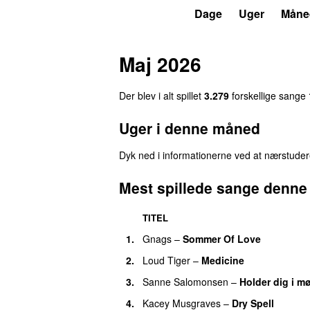
P5
Trends
Dage
Uger
Måne
Maj 2026
Der blev i alt spillet
3.279
forskellige sang
e
Uger i denne måned
Dyk ned i informationerne ved at nærstuder
Mest spillede sange denn
TITEL
1
.
Gnags
–
Sommer Of Love
2
.
Loud Tiger
–
Medicine
3
.
Sanne Salomonsen
–
Holder dig i m
4
.
Kacey Musgraves
–
Dry Spell