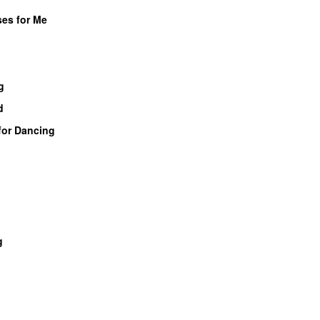
ses for Me
g
d
for Dancing
g