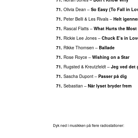
71
.
Olivia Dean
–
So Easy (To Fall in Lo
71
.
Peter Belli & Les Rivals
–
Helt igenne
71
.
Rascal Flatts
–
What Hurts the Most
71
.
Rickie Lee Jones
–
Chuck E’s in Lov
71
.
Rikke Thomsen
–
Ballade
71
.
Rose Royce
–
Wishing on a Star
71
.
Rugsted & Kreutzfeldt
–
Jeg ved det 
71
.
Sascha Dupont
–
Passer på dig
71
.
Sebastian
–
Når lyset bryder frem
Dyk ned i musikken på flere radiostationer:
P3
T