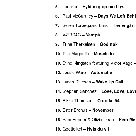
5
.
Juncker
–
Fyld mig op med lys
6
.
Paul McCartney
–
Days We Left Beh
7
.
Søren Torpegaard Lund
–
Før vi går
8
.
VÆRDAG
–
Vestpå
9
.
Trine Therkelsen
–
God nok
10
.
The Magnolia
–
Muscle In
10
.
Stine Klingsten
featuring
Victor Aage
12
.
Jessie Ware
–
Automatic
13
.
Jacob Dinesen
–
Wake Up Call
14
.
Stephen Sanchez
–
Love, Love, Lov
15
.
Rikke Thomsen
–
Corolla ‘94
16
.
Ester Brohus
–
November
16
.
Sam Fender
&
Olivia Dean
–
Rein Me
18
.
Godtfolket
–
Hvis du vil