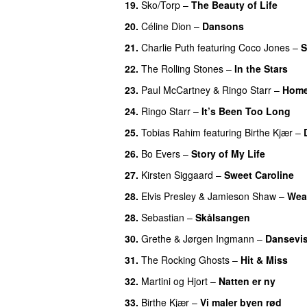
19
.
Sko/Torp
–
The Beauty of Life
20
.
Céline Dion
–
Dansons
21
.
Charlie Puth
featuring
Coco Jones
–
S
22
.
The Rolling Stones
–
In the Stars
23
.
Paul McCartney
&
Ringo Starr
–
Home
24
.
Ringo Starr
–
It’s Been Too Long
25
.
Tobias Rahim
featuring
Birthe Kjær
–
26
.
Bo Evers
–
Story of My Life
27
.
Kirsten Siggaard
–
Sweet Caroline
28
.
Elvis Presley
&
Jamieson Shaw
–
Wear
28
.
Sebastian
–
Skålsangen
30
.
Grethe & Jørgen Ingmann
–
Dansevi
31
.
The Rocking Ghosts
–
Hit & Miss
32
.
Martini og Hjort
–
Natten er ny
33
.
Birthe Kjær
–
Vi maler byen rød