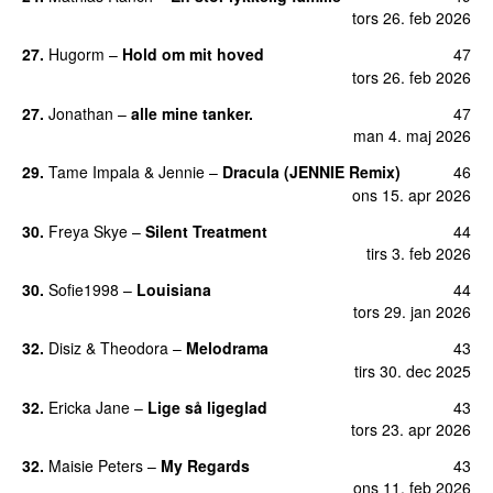
tors 26. feb 2026
27.
Hugorm
–
Hold om mit hoved
47
tors 26. feb 2026
27.
Jonathan
–
alle mine tanker.
47
man 4. maj 2026
29.
Tame Impala
&
Jennie
–
Dracula (JENNIE Remix)
46
ons 15. apr 2026
30.
Freya Skye
–
Silent Treatment
44
tirs 3. feb 2026
30.
Sofie1998
–
Louisiana
44
tors 29. jan 2026
32.
Disiz
&
Theodora
–
Melodrama
43
tirs 30. dec 2025
32.
Ericka Jane
–
Lige så ligeglad
43
tors 23. apr 2026
32.
Maisie Peters
–
My Regards
43
ons 11. feb 2026