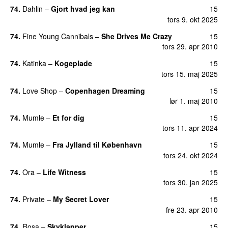
74.
Dahlin
–
Gjort hvad jeg kan
15
tors 9. okt 2025
74.
Fine Young Cannibals
–
She Drives Me Crazy
15
tors 29. apr 2010
74.
Katinka
–
Kogeplade
15
tors 15. maj 2025
74.
Love Shop
–
Copenhagen Dreaming
15
lør 1. maj 2010
74.
Mumle
–
Et for dig
15
tors 11. apr 2024
74.
Mumle
–
Fra Jylland til København
15
tors 24. okt 2024
74.
Ora
–
Life Witness
15
tors 30. jan 2025
74.
Private
–
My Secret Lover
15
fre 23. apr 2010
74.
Rosa
–
Skyklapper
15