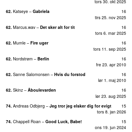
tors 30. okt 2025
62.
Katseye
–
Gabriela
16
tirs 25. nov 2025
62.
Marcus.wav
–
Det sker alt for tit
16
tors 6. mar 2025
62.
Mumle
–
Fire uger
16
tors 11. sep 2025
62.
Nordstrøm
–
Berlin
16
fre 23. apr 2010
62.
Sanne Salomonsen
–
Hvis du forstod
16
lør 1. maj 2010
62.
Skinz
–
Åboulevarden
16
lør 23. aug 2025
74.
Andreas Odbjerg
–
Jeg tror jeg elsker dig for evigt
15
tors 8. jan 2026
74.
Chappell Roan
–
Good Luck, Babe!
15
ons 19. jun 2024