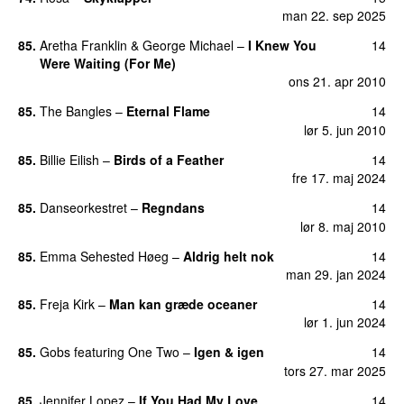
man 22. sep 2025
85.
Aretha Franklin
&
George Michael
–
I Knew You
14
Were Waiting (For Me)
ons 21. apr 2010
85.
The Bangles
–
Eternal Flame
14
lør 5. jun 2010
85.
Billie Eilish
–
Birds of a Feather
14
fre 17. maj 2024
85.
Danseorkestret
–
Regndans
14
lør 8. maj 2010
85.
Emma Sehested Høeg
–
Aldrig helt nok
14
man 29. jan 2024
85.
Freja Kirk
–
Man kan græde oceaner
14
lør 1. jun 2024
85.
Gobs
featuring
One Two
–
Igen & igen
14
tors 27. mar 2025
85.
Jennifer Lopez
–
If You Had My Love
14