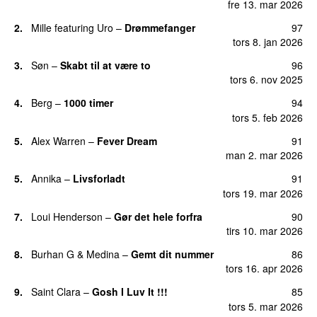
fre 13. mar 2026
2.
Mille
featuring
Uro
–
Drømmefanger
97
tors 8. jan 2026
3.
Søn
–
Skabt til at være to
96
tors 6. nov 2025
4.
Berg
–
1000 timer
94
tors 5. feb 2026
5.
Alex Warren
–
Fever Dream
91
man 2. mar 2026
5.
Annika
–
Livsforladt
91
tors 19. mar 2026
7.
Loui Henderson
–
Gør det hele forfra
90
tirs 10. mar 2026
8.
Burhan G
&
Medina
–
Gemt dit nummer
86
tors 16. apr 2026
9.
Saint Clara
–
Gosh I Luv It !!!
85
tors 5. mar 2026