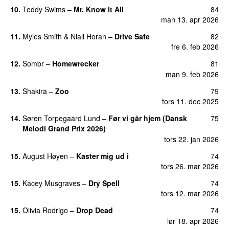
10.
Teddy Swims
–
Mr. Know It All
84
man 13. apr 2026
11.
Myles Smith
&
Niall Horan
–
Drive Safe
82
fre 6. feb 2026
12.
Sombr
–
Homewrecker
81
man 9. feb 2026
13.
Shakira
–
Zoo
79
tors 11. dec 2025
14.
Søren Torpegaard Lund
–
Før vi går hjem (Dansk
75
Melodi Grand Prix 2026)
tors 22. jan 2026
15.
August Høyen
–
Kaster mig ud i
74
tors 26. mar 2026
15.
Kacey Musgraves
–
Dry Spell
74
tors 12. mar 2026
15.
Olivia Rodrigo
–
Drop Dead
74
lør 18. apr 2026