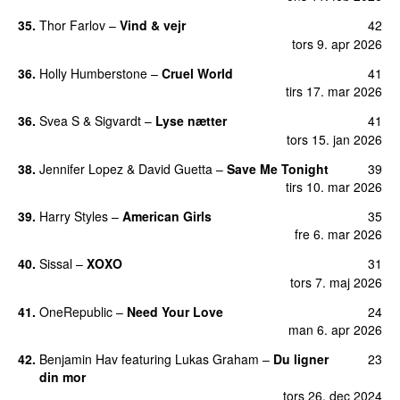
35.
Thor Farlov
–
Vind & vejr
42
tors 9. apr 2026
36.
Holly Humberstone
–
Cruel World
41
tirs 17. mar 2026
36.
Svea S
&
Sigvardt
–
Lyse nætter
41
tors 15. jan 2026
38.
Jennifer Lopez
&
David Guetta
–
Save Me Tonight
39
tirs 10. mar 2026
39.
Harry Styles
–
American Girls
35
fre 6. mar 2026
40.
Sissal
–
XOXO
31
tors 7. maj 2026
41.
OneRepublic
–
Need Your Love
24
man 6. apr 2026
42.
Benjamin Hav
featuring
Lukas Graham
–
Du ligner
23
din mor
tors 26. dec 2024