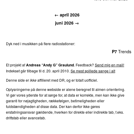
← april 2026
juni 2026 →
Dyk ned i musikken på flere radiostationer:
P3
Trends
P4
Trends
P5
Trends
P6
Trends
P7
Trends
Et projekt af
Andreas “Andy G” Graulund
. Feedback?
Send mig en mail!
Indekset går tilbage til d. 20. april 2010.
Se mest spillede sange i alt
Denne side er
ikke
affilieret med DR, og er totalt uofficiel.
Oplysningerne på denne webside er alene beregnet til almen orientering.
Vi gør vores yderste for at sørge for, at data er korrekte, men kan ikke give
garanti for nøjagtigheden, rækkefølgen, betimeligheden eller
fuldstændigheden af disse data. Der kan derfor ikke gøres
erstatningsansvar gældende, hverken for direkte eller indirekte tab, f.eks.
driftstab eller avancetab.