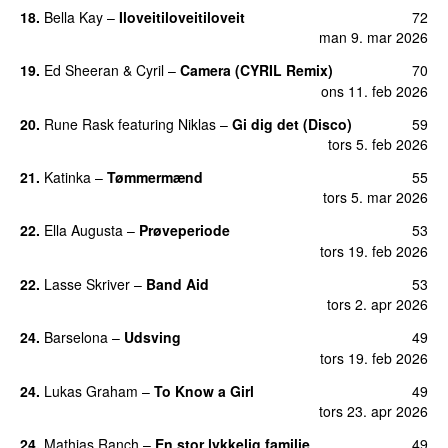
18.
Bella Kay
–
Iloveitiloveitiloveit
72
man 9. mar 2026
19.
Ed Sheeran
&
Cyril
–
Camera (CYRIL Remix)
70
ons 11. feb 2026
20.
Rune Rask
featuring
Niklas
–
Gi dig det (Disco)
59
tors 5. feb 2026
21.
Katinka
–
Tømmermænd
55
tors 5. mar 2026
22.
Ella Augusta
–
Prøveperiode
53
tors 19. feb 2026
22.
Lasse Skriver
–
Band Aid
53
tors 2. apr 2026
24.
Barselona
–
Udsving
49
tors 19. feb 2026
24.
Lukas Graham
–
To Know a Girl
49
tors 23. apr 2026
24.
Mathias Ranch
–
En stor lykkelig familie
49