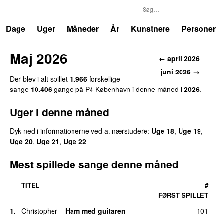
P4
Trends
Dage
Uger
Måneder
År
Kunstnere
Personer
Maj 2026
← april 2026
juni 2026 →
Der blev i alt spillet
1.966
forskellige
sange
10.406
gange på P4 København i denne måned i
2026
.
Uger i denne måned
Dyk ned i informationerne ved at nærstudere:
Uge 18
,
Uge 19
,
Uge 20
,
Uge 21
,
Uge 22
Mest spillede sange denne måned
TITEL
#
FØRST SPILLET
1.
Christopher
–
Ham med guitaren
101