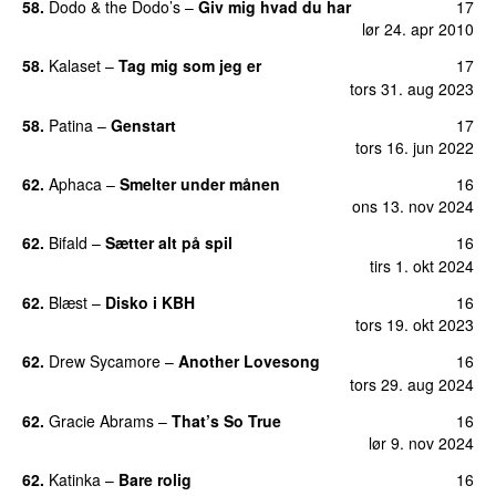
58.
Dodo & the Dodo’s
–
Giv mig hvad du har
17
lør 24. apr 2010
58.
Kalaset
–
Tag mig som jeg er
17
tors 31. aug 2023
58.
Patina
–
Genstart
17
tors 16. jun 2022
62.
Aphaca
–
Smelter under månen
16
ons 13. nov 2024
62.
Bifald
–
Sætter alt på spil
16
tirs 1. okt 2024
62.
Blæst
–
Disko i KBH
16
tors 19. okt 2023
62.
Drew Sycamore
–
Another Lovesong
16
tors 29. aug 2024
62.
Gracie Abrams
–
That’s So True
16
lør 9. nov 2024
62.
Katinka
–
Bare rolig
16