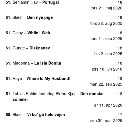
51.
Benjamin Hav
–
Portugal
18
tors 21. maj 2026
51.
Blæst
–
Den nye pige
18
tors 28. aug 2025
51.
Calby
–
While I Wait
18
tors 11. sep 2025
51.
Gunge
–
Diskosnav
18
tirs 2. sep 2025
51.
Madonna
–
La Isla Bonita
18
tors 10. jun 2010
51.
Raye
–
Where Is My Husband!
18
man 22. sep 2025
51.
Tobias Rahim
featuring
Birthe Kjær
–
Den danske
18
sommer
lør 11. apr 2026
58.
Blæst
–
Vi ku’ gå hele vejen
17
søn 30. mar 2025