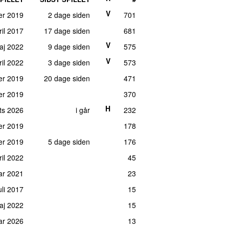
V
er 2019
2 dage siden
701
ril 2017
17 dage siden
681
V
aj 2022
9 dage siden
575
V
ril 2022
3 dage siden
573
er 2019
20 dage siden
471
er 2019
370
H
rts 2026
i går
232
er 2019
178
er 2019
5 dage siden
176
ril 2022
45
ar 2021
23
juli 2017
15
maj 2022
15
uar 2026
13