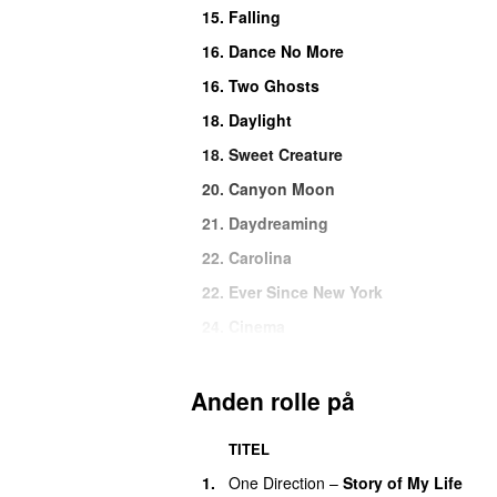
15.
Falling
16.
Dance No More
16.
Two Ghosts
18.
Daylight
18.
Sweet Creature
20.
Canyon Moon
21.
Daydreaming
22.
Carolina
22.
Ever Since New York
24.
Cinema
24.
Love of My Life
26.
Keep Driving
Anden rolle på
26.
Pop
TITEL
28.
Boyfriends
1.
One Direction
–
Story of My Life