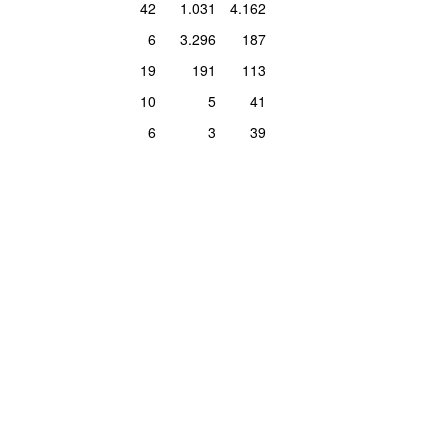
42
1.031
4.162
er 2019
5
6
3.296
187
19
191
113
uar 2015
5
10
5
41
ar 2023
4
6
3
39
ar 2014
4
maj 2013
4
uar 2019
3
ber 2013
3
er 2014
3