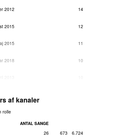
er 2012
14
ust 2015
12
aj 2015
11
ar 2018
10
ril 2013
10
ber 2016
10
rs af kanaler
uar 2012
7
 rolle
ANTAL SANGE
er 2014
16 dage siden
7
26
673
6.724