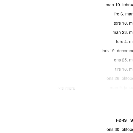
man 10. febru
fre 6. ma
tors 18. 
man 23. m
tors 4. 
tors 19. decemb
ons 25. m
tirs 16. 
ons 26. oktob
man 9. janu
Vis mere
tors 30. j
tirs 27. decemb
fre 6. ma
FØRST S
ons 27. j
ons 30. oktob