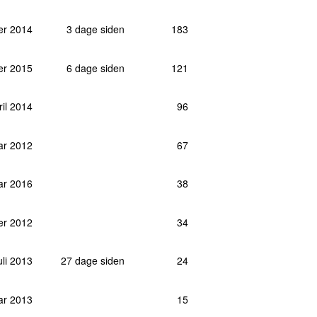
rts 2026
1
uar 2025
1
er 2014
3 dage siden
183
ril 2024
1
er 2020
1
er 2015
6 dage siden
121
er 2023
1
ril 2014
96
uar 2024
1
er 2022
1
ar 2012
67
maj 2017
1
aj 2017
1
ar 2016
38
ts 2026
1
er 2020
1
er 2012
34
rts 2026
1
uli 2013
27 dage siden
24
ril 2023
1
ts 2026
1
ar 2013
15