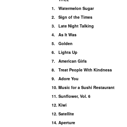
1.
Watermelon Sugar
2.
Sign of the Times
3.
Late Night Talking
4.
As It Was
5.
Golden
6.
Lights Up
7.
American Girls
8.
Treat People With Kindness
9.
Adore You
10.
Music for a Sushi Restaurant
11.
Sunflower, Vol. 6
12.
Kiwi
12.
Satellite
14.
Aperture