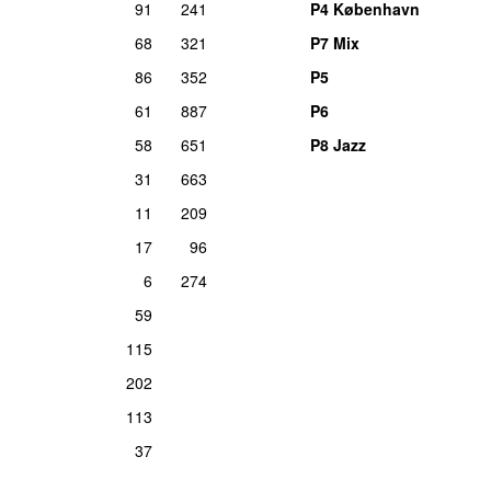
91
241
P4 København
fre 6. decemb
68
321
P7 Mix
86
352
P5
fre 16. jan
61
887
P6
søn 22. janu
58
651
P8 Jazz
31
663
man 24. febru
11
209
17
96
tirs 14. 
6
274
59
tors 14. febr
115
tirs 3. septem
202
113
e
man 29. decemb
37
y Styles