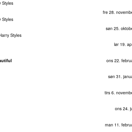
tors 12. ma
y Styles
lør 22. febr
fre 28. novemb
ons 3. ap
y Styles
tors 10. decemb
søn 25. oktob
Harry Styles
fre 24. novemb
lør 19. ap
tirs 16. jan
fre 4. novemb
utiful
ons 22. febru
fre 26. 
ons 24. m
søn 31. janu
ons 11. mar
man 16. novemb
tirs 6. novemb
tirs 10. ma
ons 24. j
lør 1. ap
ons 11. mar
man 11. febru