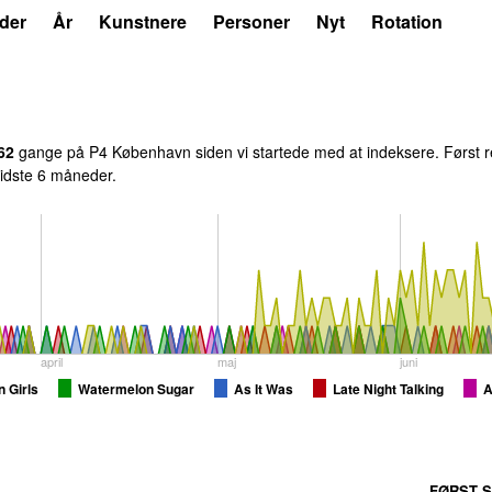
der
År
Kunstnere
Personer
Nyt
Rotation
62
gange på P4 København siden vi startede med at indeksere. Først r
 sidste 6 måneder.
april
maj
juni
 Girls
Watermelon Sugar
As It Was
Late Night Talking
A
FØRST S