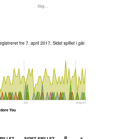
egistreret
fre 7. april 2017
. Sidst spillet
i går
.
juli
august
dore You
R
PILLET
SIDST SPILLET
#