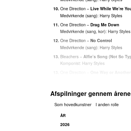
10.
One Direction
–
Live While We’re Y
Medvirkende (sang):
Harry Styles
11.
One Direction
–
Drag Me Down
Medvirkende (sang, kor):
Harry Styles
12.
One Direction
–
No Control
Medvirkende (sang):
Harry Styles
13.
Bleachers
–
Alfie’s Song (Not So Ty
Komponist:
Harry Styles
13.
One Direction
–
One Way or Another
Medvirkende (sang):
Harry Styles
13.
Michael Bublé
featuring
Meghan Train
Afspilninger gennem årene
Komponist:
Harry Styles
16.
One Direction
–
One Thing
Som hovedkunstner
I anden rolle
Medvirkende (sang):
Harry Styles
ÅR
16.
One Direction
–
Steal My Girl
2026
Medvirkende (sang):
Harry Styles