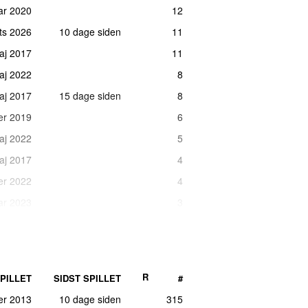
ar 2020
12
rts 2026
10 dage siden
11
maj 2017
11
aj 2022
8
maj 2017
15 dage siden
8
er 2019
6
aj 2022
5
maj 2017
4
er 2022
4
ar 2023
3
uni 2022
3
er 2022
2
rts 2026
2
R
PILLET
SIDST SPILLET
#
uli 2022
1
er 2013
10 dage siden
315