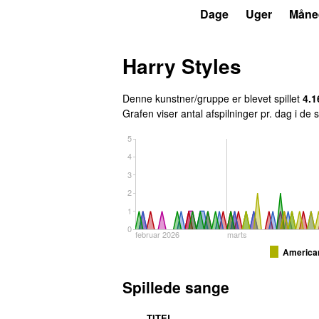
P4
Trends
Dage
Uger
Måne
Harry Styles
Denne kunstner/gruppe er blevet spillet
4.1
Grafen viser antal afspilninger pr. dag i de
5
4
3
2
1
0
februar 2026
marts
American
Spillede sange
TITEL