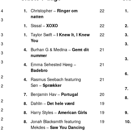
4
1.
Christopher
–
Ringer om
22
1.
natten
3
1.
Sissal
–
XOXO
22
2.
3
1.
Taylor Swift
–
I Knew It, I Knew
22
3.
You
3
3.
4.
Burhan G
&
Medina
–
Gemt dit
21
3
nummer
3.
3
4.
Emma Sehested Høeg
–
21
Badebro
6.
2
4.
Rasmus Seebach
featuring
21
Søn
–
Sprækker
2
7.
7.
Benjamin Hav
–
Portugal
20
8.
2
8.
Dahlin
–
Det hele værd
19
2
8.
Harry Styles
–
American Girls
19
9.
2
8.
Jonah Blacksmith
featuring
19
10.
Mekdes
–
Saw You Dancing
2