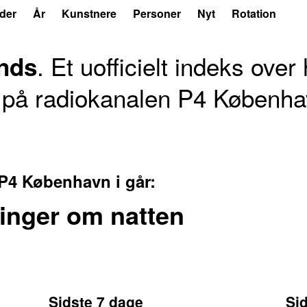
der
År
Kunstnere
Personer
Nyt
Rotation
. Et uofficielt indeks ove
nds
st på radiokanalen P4 Københ
 P4 København i går:
inger om natten
Sidste 7 dage
Si