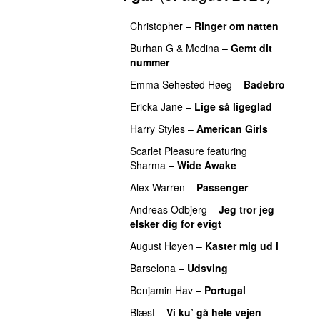
Christopher
–
Ringer om natten
Burhan G
&
Medina
–
Gemt dit
nummer
Emma Sehested Høeg
–
Badebro
Ericka Jane
–
Lige så ligeglad
Harry Styles
–
American Girls
Scarlet Pleasure
featuring
Sharma
–
Wide Awake
Alex Warren
–
Passenger
Andreas Odbjerg
–
Jeg tror jeg
elsker dig for evigt
August Høyen
–
Kaster mig ud i
Barselona
–
Udsving
Benjamin Hav
–
Portugal
Blæst
–
Vi ku’ gå hele vejen