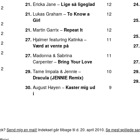
21.
Ericka Jane
–
Lige så ligeglad
12
24.
2
21.
Lukas Graham
–
To Know a
12
Girl
25.
2
21.
Martin Garrix
–
Repeat It
12
2
25.
27.
Hjalmer
featuring
Katinka
–
11
2
Værd at vente på
27.
2
27.
Madonna
&
Sabrina
11
Carpenter
–
Bring Your Love
27.
2
29.
Tame Impala
&
Jennie
–
10
29.
Dracula (JENNIE Remix)
29.
30.
August Høyen
–
Kaster mig ud
9
i
rends
P4
Trends
P5
Trends
P6
Trends
P7
Trends
P8
Tre
ack?
Send mig en mail!
Indekset går tilbage til d. 20. april 2010.
Se mest spillede san
ficiel.