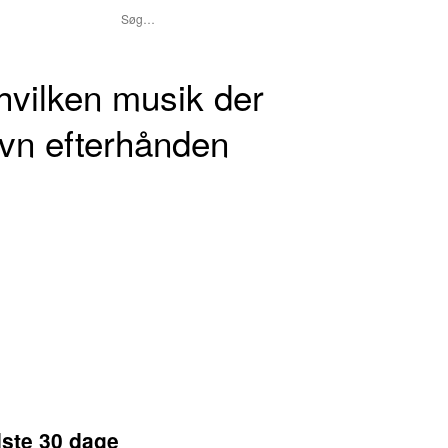
r hvilken musik der
avn efterhånden
dste 30 dage