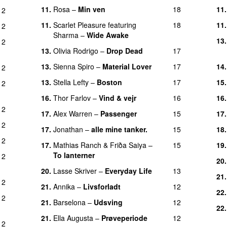
11.
Rosa
–
Min ven
18
11.
2
11.
Scarlet Pleasure
featuring
18
11.
2
Sharma
–
Wide Awake
13.
2
13.
Olivia Rodrigo
–
Drop Dead
17
13.
Sienna Spiro
–
Material Lover
17
14.
2
13.
Stella Lefty
–
Boston
17
15.
2
16.
Thor Farlov
–
Vind & vejr
16
16.
2
17.
Alex Warren
–
Passenger
15
17.
2
17.
Jonathan
–
alle mine tanker.
15
18.
2
17.
Mathias Ranch
&
Friða Saiya
–
15
19.
To lanterner
2
20.
20.
Lasse Skriver
–
Everyday Life
13
21.
2
21.
Annika
–
Livsforladt
12
22.
2
21.
Barselona
–
Udsving
12
22.
21.
Ella Augusta
–
Prøveperiode
12
2