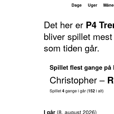
P4
Trends
Dage
Uger
Måne
Det her er
P4 Tre
bliver spillet me
som tiden går.
Spillet flest gange på
Christopher
–
R
Spillet
4
gange i går (
152
i alt)
I går
(
8. august 2026
)