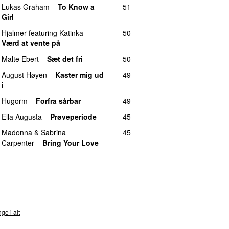
Lukas Graham
–
To Know a
51
Girl
Hjalmer
featuring
Katinka
–
50
Værd at vente på
Malte Ebert
–
Sæt det fri
50
August Høyen
–
Kaster mig ud
49
i
Hugorm
–
Forfra sårbar
49
Ella Augusta
–
Prøveperiode
45
Madonna
&
Sabrina
45
Carpenter
–
Bring Your Love
nds
ge i alt