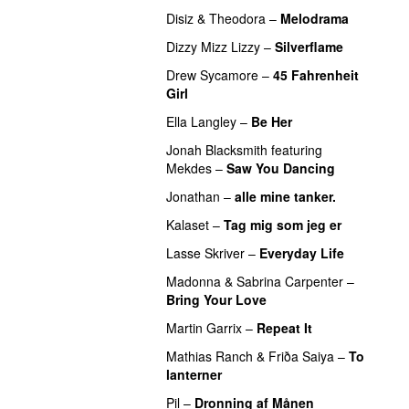
Disiz
&
Theodora
–
Melodrama
Dizzy Mizz Lizzy
–
Silverflame
Drew Sycamore
–
45 Fahrenheit
Girl
Ella Langley
–
Be Her
Jonah Blacksmith
featuring
Mekdes
–
Saw You Dancing
Jonathan
–
alle mine tanker.
Kalaset
–
Tag mig som jeg er
Lasse Skriver
–
Everyday Life
Madonna
&
Sabrina Carpenter
–
Bring Your Love
Martin Garrix
–
Repeat It
Mathias Ranch
&
Friða Saiya
–
To
lanterner
Pil
–
Dronning af Månen