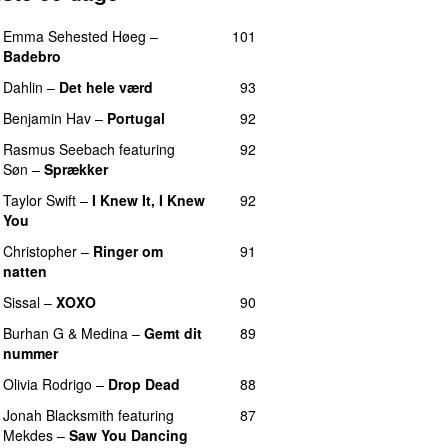
Emma Sehested Høeg
–
101
Badebro
Dahlin
–
Det hele værd
93
Benjamin Hav
–
Portugal
92
Rasmus Seebach
featuring
92
Søn
–
Sprækker
Taylor Swift
–
I Knew It, I Knew
92
You
Christopher
–
Ringer om
91
natten
Sissal
–
XOXO
90
Burhan G
&
Medina
–
Gemt dit
89
nummer
Olivia Rodrigo
–
Drop Dead
88
Jonah Blacksmith
featuring
87
Mekdes
–
Saw You Dancing