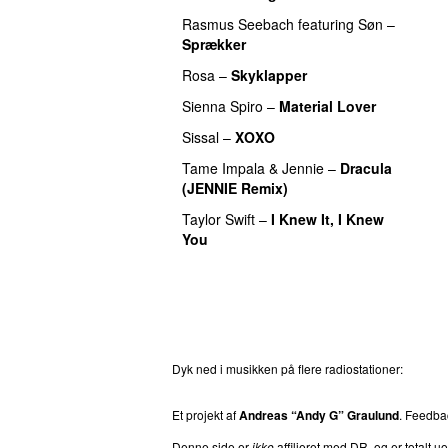
Rasmus Seebach
featuring
Søn
–
Sprækker
Rosa
–
Skyklapper
Sienna Spiro
–
Material Lover
Sissal
–
XOXO
Tame Impala
&
Jennie
–
Dracula
(JENNIE Remix)
Taylor Swift
–
I Knew It, I Knew
You
Dyk ned i musikken på flere radiostationer:
P3
T
Et projekt af
Andreas “Andy G” Graulund
. Feedb
Denne side er
ikke
affilieret med DR, og er totalt uof