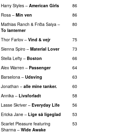
Harry Styles
–
American Girls
86
Rosa
–
Min ven
86
Mathias Ranch
&
Friða Saiya
–
80
To lanterner
Thor Farlov
–
Vind & vejr
75
Sienna Spiro
–
Material Lover
73
Stella Lefty
–
Boston
66
Alex Warren
–
Passenger
64
Barselona
–
Udsving
63
Jonathan
–
alle mine tanker.
60
Annika
–
Livsforladt
58
Lasse Skriver
–
Everyday Life
56
Ericka Jane
–
Lige så ligeglad
53
Scarlet Pleasure
featuring
53
Sharma
–
Wide Awake