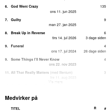
6.
God Went Crazy
135
ons 11. jun 2025
7.
Guilty
9
man 27. jan 2025
8.
Break Up in Reverse
6
tirs 14. jul 2026
3 dage siden
9.
Funeral
4
ons 17. jul 2024
26 dage siden
9.
Some Things I’ll Never Know
4
ons 22. nov 2023
11.
All That Really Matters
(
med
Illenium
)
3
fre 11. aug 2023
Vis mere
12.
Are You Even Real
(
featuring
Giveon
)
2
tirs 14. jan 2025
Medvirker på
12.
Hammer to the Heart
2
man 2. jun 2025
R
TITEL
#