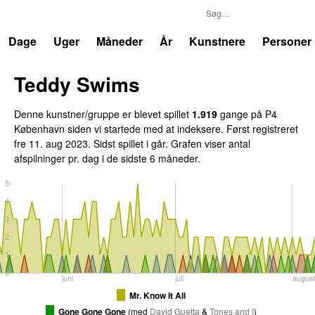
P4
Trends
Dage
Uger
Måneder
År
Kunstnere
Personer
Teddy Swims
Denne kunstner/gruppe er blevet spillet
1.919
gange på P4
København siden vi startede med at indeksere. Først registreret
fre 11. aug 2023
. Sidst spillet
i går
. Grafen viser antal
afspilninger pr. dag i de sidste 6 måneder.
5
4
3
2
1
0
juni
juli
augus
Mr. Know It All
Gone Gone Gone
(
med
David Guetta
&
Tones and I
)