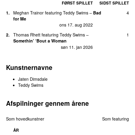
14.
Not Your Man
1
FØRST SPILLET
SIDST SPILLET
søn 7. sep 2025
1.
Meghan Trainor
featuring
Teddy Swims
–
Bad
4
14.
Some Things I’ll Never Know
(
featuring
Maren
1
for Me
Morris
)
ons 17. aug 2022
man 8. jan 2024
2.
Thomas Rhett
featuring
Teddy Swims
–
1
14.
You’re Still the One
1
Somethin’ ‘Bout a Woman
fre 1. mar 2024
søn 11. jan 2026
Kunstnernavne
Jaten Dimsdale
Teddy Swims
Afspilninger gennem årene
Som hovedkunstner
Som featuring
ÅR