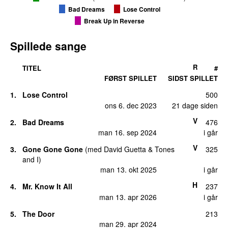
Bad Dreams
Lose Control
Break Up in Reverse
Spillede sange
R
TITEL
#
FØRST SPILLET
SIDST SPILLET
1.
Lose Control
500
ons 6. dec 2023
21 dage siden
V
2.
Bad Dreams
476
man 16. sep 2024
i går
V
3.
Gone Gone Gone
(
med
David Guetta
&
Tones
325
and I
)
man 13. okt 2025
i går
H
4.
Mr. Know It All
237
man 13. apr 2026
i går
5.
The Door
213
man 29. apr 2024