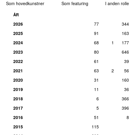
Som hovedkunstner
Som featuring
I anden rolle
Medvirkende (sang, guitar):
Niall Horan
søn 14. okt 2012
ÅR
11.
One Direction
–
Drag Me Down
12
2026
77
344
Medvirkende (sang, kor):
Niall Horan
2025
91
163
tors 13. aug 2015
2024
68
1
177
12.
One Direction
–
No Control
11
2023
80
646
Medvirkende (sang):
Niall Horan
søn 31. maj 2015
2022
61
39
13.
One Direction
–
One Way or Another (Teenage
10
2021
63
2
56
Kicks)
2020
31
160
Medvirkende (sang):
Niall Horan
lør 27. apr 2013
2019
11
36
14.
One Direction
–
One Thing
7
2018
6
366
Medvirkende (sang):
Niall Horan
2017
5
396
lør 4. feb 2012
2016
51
8
14.
One Direction
–
Steal My Girl
7
2015
115
Medvirkende (sang):
Niall Horan
man 17. nov 2014
17 dage siden