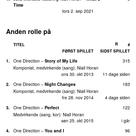
15.
Nice to Meet Ya
7
Time
tirs 8. okt 2019
tors 2. sep 2021
16.
Put a Little Love on Me
5
man 9. dec 2019
Anden rolle på
16.
Tastes So Good
5
ons 17. jun 2026
12 dage siden
R
TITEL
#
FØRST SPILLET
SIDST SPILLET
18.
Never Grow Up
2
lør 10. jun 2023
1.
One Direction
–
Story of My Life
315
Komponist, medvirkende (sang):
Niall Horan
18.
Save My Life
2
ons 30. okt 2013
11 dage siden
ons 14. jun 2023
2.
One Direction
–
Night Changes
183
20.
Boys Are Fun
1
tirs 30. jun 2026
40 dage siden
Komponist, medvirkende (sang):
Niall Horan
fre 28. nov 2014
4 dage siden
20.
End of an Era
1
tors 2. jul 2026
38 dage siden
3.
One Direction
–
Perfect
122
Medvirkende (sang, kor):
Niall Horan
20.
If You Leave Me
1
søn 25. okt 2015
i går
tirs 13. jun 2023
4.
One Direction
–
You and I
96
20.
Monochromatic
1