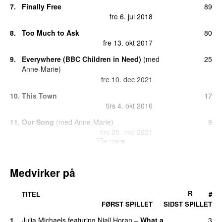
7.
Finally Free
89
fre 6. jul 2018
8.
Too Much to Ask
80
fre 13. okt 2017
9.
Everywhere (BBC Children in Need)
(
med
25
Anne-Marie
)
fre 10. dec 2021
10.
This Town
17
tirs 4. okt 2016
11.
Our Song
(
med
Anne-Marie
)
9
tirs 25. maj 2021
Vis mere
12.
Black and White
8
fre 15. maj 2020
Medvirker på
12.
Dinner Party
8
tirs 24. mar 2026
R
TITEL
#
12.
Little More Time
8
FØRST SPILLET
SIDST SPILLET
tirs 28. apr 2026
1.
Julia Michaels
featuring
Niall Horan
–
What a
3