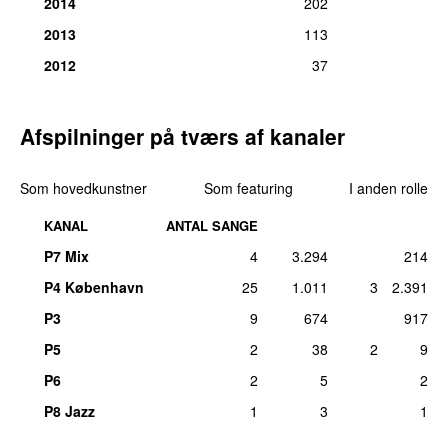
2014
202
16.
One Direction
–
18
5
2013
113
Medvirkende (sang):
Niall Horan
2012
37
fre 6. dec 2019
16.
JC Stewart
–
Break My Heart
5
Komponist:
Niall Horan
Afspilninger på tværs af kanaler
tors 14. jan 2021
16.
One Direction
–
Fireproof
5
Som hovedkunstner
Som featuring
I anden rolle
Medvirkende (sang):
Niall Horan
KANAL
ANTAL SANGE
fre 16. jan 2015
P7 Mix
4
3.294
214
19.
One Direction
–
Midnight Memories
4
Medvirkende (sang):
Niall Horan
P4 København
25
1.011
3
2.391
man 24. feb 2014
P3
9
674
917
19.
One Direction
–
She’s Not Afraid
4
P5
2
38
2
9
Medvirkende (sang):
Niall Horan
P6
2
5
2
tirs 14. maj 2013
P8 Jazz
1
3
1
21.
One Direction
–
Diana
3
Medvirkende (sang):
Niall Horan