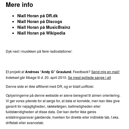
tors 14. feb 2019
Mere info
21.
One Direction
–
Rock Me
3
Niall Horan på DR.dk
Medvirkende (sang):
Niall Horan
Niall Horan på Discogs
tirs 3. sep 2013
Niall Horan på MusicBrainz
Niall Horan på Wikipedia
21.
One Direction
–
Stockholm Syndrome
3
Medvirkende (sang):
Niall Horan
man 29. dec 2014
Dyk ned i musikken på flere radiostationer:
21.
One Direction
–
Summer Love
3
P3
Trends
P4
Trends
P5
Trends
P6
Trends
P7
Trends
Komponist, medvirkende (sang):
Niall Horan
lør 1. jun 2013
Et projekt af
Andreas “Andy G” Graulund
. Feedback?
Send mig en mail!
Indekset går tilbage til d. 20. april 2010.
Se mest spillede sange i alt
21.
One Direction
–
Wolves
3
Komponist, medvirkende (sang):
Niall Horan
Denne side er
ikke
affilieret med DR, og er totalt uofficiel.
ons 25. nov 2015
Oplysningerne på denne webside er alene beregnet til almen orientering.
26.
One Direction
–
Fool’s Gold
2
Vi gør vores yderste for at sørge for, at data er korrekte, men kan ikke give
garanti for nøjagtigheden, rækkefølgen, betimeligheden eller
Komponist, medvirkende (sang):
Niall Horan
fuldstændigheden af disse data. Der kan derfor ikke gøres
ons 13. jan 2021
erstatningsansvar gældende, hverken for direkte eller indirekte tab, f.eks.
26.
One Direction
–
Gotta Be You
2
driftstab eller avancetab.