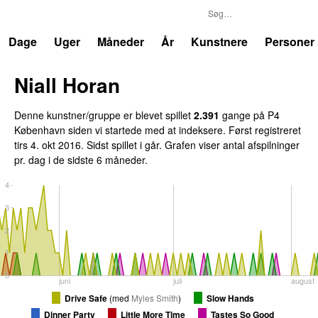
P4
Trends
Dage
Uger
Måneder
År
Kunstnere
Personer
Niall Horan
Denne kunstner/gruppe er blevet spillet
2.391
gange på P4
København siden vi startede med at indeksere. Først registreret
tirs 4. okt 2016
. Sidst spillet
i går
. Grafen viser antal afspilninger
pr. dag i de sidste 6 måneder.
4
3
2
1
0
juni
juli
august
Drive Safe
(
med
Myles Smith
)
Slow Hands
Dinner Party
Little More Time
Tastes So Good