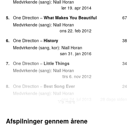
Medvirkende (sang):
Niall Horan
ons 1. jul 2026
39 dage siden
lør 19. apr 2014
20.
Must Be Love
1
5.
One Direction
–
What Makes You Beautiful
67
tors 15. jun 2023
Medvirkende (sang):
Niall Horan
20.
Seeing Blind
(
featuring
Maren Morris
)
1
ons 22. feb 2012
tirs 24. okt 2017
6.
One Direction
–
History
38
Medvirkende (sang, kor):
Niall Horan
søn 31. jan 2016
7.
One Direction
–
Little Things
34
Medvirkende (sang):
Niall Horan
tirs 6. nov 2012
8.
One Direction
–
Best Song Ever
24
Medvirkende (sang):
Niall Horan
ons 24. jul 2013
28 dage siden
Vis mere
9.
One Direction
–
Kiss You
15
Medvirkende (sang, guitar):
Niall Horan
Afspilninger gennem årene
man 11. feb 2013
10.
One Direction
–
Live While We’re Young
14