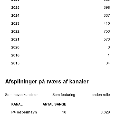
14.
Only You
(
featuring
Dayyani
)
1
2025
398
tirs 18. nov 2025
2024
337
14.
Passenger Princess
1
tirs 1. jul 2025
2023
410
2022
753
2021
573
2020
3
2016
1
2015
34
Afspilninger på tværs af kanaler
Som hovedkunstner
Som featuring
I anden rolle
KANAL
ANTAL SANGE
P4 København
16
3.029