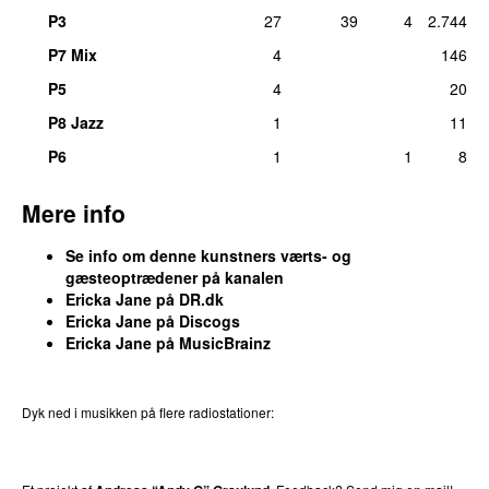
P3
27
39
4
2.744
P7 Mix
4
146
P5
4
20
P8 Jazz
1
11
P6
1
1
8
Mere info
Se info om denne kunstners værts- og
gæsteoptrædener på kanalen
Ericka Jane på DR.dk
Ericka Jane på Discogs
Ericka Jane på MusicBrainz
Dyk ned i musikken på flere radiostationer:
P3
Trends
P4
Trends
P5
Trends
P6
Trends
P7
Trends