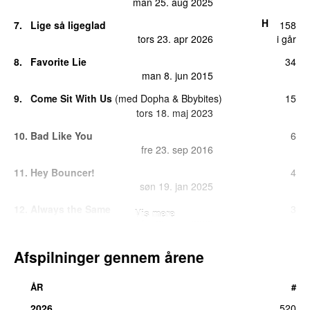
man 25. aug 2025
H
7.
Lige så ligeglad
158
tors 23. apr 2026
i går
8.
Favorite Lie
34
man 8. jun 2015
9.
Come Sit With Us
(
med
Dopha
&
Bbybites
)
15
tors 18. maj 2023
10.
Bad Like You
6
fre 23. sep 2016
11.
Hey Bouncer!
4
søn 19. jan 2025
12.
Always the Same
3
Vis mere
fre 29. maj 2020
12.
Favorite Lie (Acoustic Version)
3
Afspilninger gennem årene
lør 25. jan 2020
14.
Fantasize
1
ÅR
#
ons 9. apr 2025
2026
520