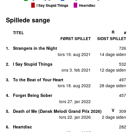
I Say Stupid Things
Heartdisc
Spillede sange
R
TITEL
#
FØRST SPILLET
SIDST SPILLET
1.
Strangers in the Night
726
tors 19. aug 2021
14 dage siden
2.
I Say Stupid Things
532
ons 3. feb 2021
12 dage siden
3.
To the Beat of Your Heart
497
tors 18. aug 2022
28 dage siden
4.
Forget Being Sober
457
tors 27. jan 2022
V
5.
Death of Me (Dansk Melodi Grand Prix 2026)
309
tors 22. jan 2026
2 dage siden
6.
Heartdisc
282