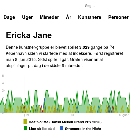
P4
Trends
Dage
Uger
Måneder
År
Kunstnere
Personer
Ericka Jane
Denne kunstner/gruppe er blevet spillet
3.029
gange på P4
København siden vi startede med at indeksere. Først registreret
man 8. jun 2015
. Sidst spillet
i går
. Grafen viser antal
afspilninger pr. dag i de sidste 6 måneder.
5
4
3
2
1
0
juni
juli
august
Death of Me (Dansk Melodi Grand Prix 2026)
Lige så ligeglad
Strangers in the Night