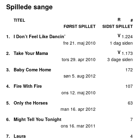
Spillede sange
R
TITEL
#
FØRST SPILLET
SIDST SPILLET
V
1.
I Don’t Feel Like Dancin’
1.224
fre 21. maj 2010
1 dag siden
V
2.
Take Your Mama
1.173
tors 29. apr 2010
3 dage siden
3.
Baby Come Home
172
søn 5. aug 2012
4.
Fire With Fire
107
ons 12. maj 2010
5.
Only the Horses
63
man 16. apr 2012
6.
Might Tell You Tonight
7
ons 16. mar 2011
7.
Laura
4