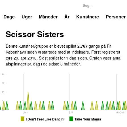
P4
Trends
Dage
Uger
Måneder
År
Kunstnere
Personer
Scissor Sisters
Denne kunstner/gruppe er blevet spillet
2.767
gange på P4
København siden vi startede med at indeksere. Først registreret
tors 29. apr 2010
. Sidst spillet
for 1 dag siden
. Grafen viser antal
afspilninger pr. dag i de sidste 6 måneder.
4
3
2
1
0
juni
juli
august
I Don't Feel Like Dancin'
Take Your Mama