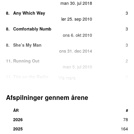
man 30. jul 2018
8.
Any Which Way
3
lør 25. sep 2010
8.
Comfortably Numb
3
ons 6. okt 2010
8.
She’s My Man
3
ons 31. dec 2014
11.
Running Out
2
man 5. jul 2010
11.
Tits on the Radio
2
Vis mere
tirs 26. aug 2014
13.
Land of a Thousand Words
1
Afspilninger gennem årene
søn 4. dec 2016
13.
Mary
1
ÅR
#
fre 15. aug 2014
2026
78
13.
Music Is the Victim
1
2025
164
tors 5. jan 2017