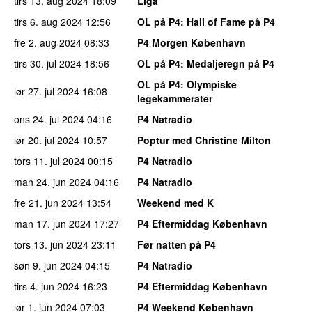
tirs 13. aug 2024
18:09
Liga
tirs 6. aug 2024
12:56
OL på P4
: Hall of Fame på P4
fre 2. aug 2024
08:33
P4 Morgen København
tirs 30. jul 2024
18:56
OL på P4
: Medaljeregn på P4
OL på P4
: Olympiske
lør 27. jul 2024
16:08
legekammerater
ons 24. jul 2024
04:16
P4 Natradio
lør 20. jul 2024
10:57
Poptur med Christine Milton
tors 11. jul 2024
00:15
P4 Natradio
man 24. jun 2024
04:16
P4 Natradio
fre 21. jun 2024
13:54
Weekend med K
man 17. jun 2024
17:27
P4 Eftermiddag København
tors 13. jun 2024
23:11
Før natten på P4
søn 9. jun 2024
04:15
P4 Natradio
tirs 4. jun 2024
16:23
P4 Eftermiddag København
lør 1. jun 2024
07:03
P4 Weekend København