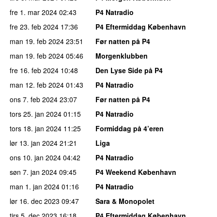
fre 1. mar 2024
02:43
P4 Natradio
fre 23. feb 2024
17:36
P4 Eftermiddag København
man 19. feb 2024
23:51
Før natten på P4
man 19. feb 2024
05:46
Morgenklubben
fre 16. feb 2024
10:48
Den Lyse Side på P4
man 12. feb 2024
01:43
P4 Natradio
ons 7. feb 2024
23:07
Før natten på P4
tors 25. jan 2024
01:15
P4 Natradio
tors 18. jan 2024
11:25
Formiddag på 4’eren
lør 13. jan 2024
21:21
Liga
ons 10. jan 2024
04:42
P4 Natradio
søn 7. jan 2024
09:45
P4 Weekend København
man 1. jan 2024
01:16
P4 Natradio
lør 16. dec 2023
09:47
Sara & Monopolet
tirs 5. dec 2023
16:18
P4 Eftermiddag København