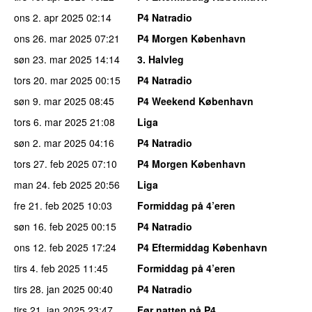
ons 2. apr 2025
02:14
P4 Natradio
ons 26. mar 2025
07:21
P4 Morgen København
søn 23. mar 2025
14:14
3. Halvleg
tors 20. mar 2025
00:15
P4 Natradio
søn 9. mar 2025
08:45
P4 Weekend København
tors 6. mar 2025
21:08
Liga
søn 2. mar 2025
04:16
P4 Natradio
tors 27. feb 2025
07:10
P4 Morgen København
man 24. feb 2025
20:56
Liga
fre 21. feb 2025
10:03
Formiddag på 4’eren
søn 16. feb 2025
00:15
P4 Natradio
ons 12. feb 2025
17:24
P4 Eftermiddag København
tirs 4. feb 2025
11:45
Formiddag på 4’eren
tirs 28. jan 2025
00:40
P4 Natradio
tirs 21. jan 2025
23:47
Før natten på P4