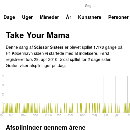
P4
Trends
Dage
Uger
Måneder
År
Kunstnere
Personer
Take Your Mama
Denne sang af
Scissor Sisters
er blevet spillet
1.173
gange på
P4 København siden vi startede med at indeksere. Først
registreret
tors 29. apr 2010
. Sidst spillet
for 2 dage siden
.
Grafen viser afspilninger pr. dag.
4
3
2
1
0
ep
okt
nov
dec
2026
feb
mar
apr
maj
jun
jul
a
Afspilninger gennem årene