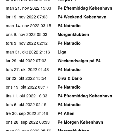
man 21. nov 2022
15:03
P4 Eftermiddag København
lør 19. nov 2022
07:03
P4 Weekend København
man 14. nov 2022
03:15
P4 Natradio
ons 9. nov 2022
05:03
Morgenklubben
tors 3. nov 2022
02:12
P4 Natradio
man 31. okt 2022
21:16
Liga
lør 29. okt 2022
07:03
Weekendvalget på P4
tors 27. okt 2022
01:43
P4 Natradio
lør 22. okt 2022
15:54
Diva & Dario
ons 19. okt 2022
03:17
P4 Natradio
tirs 11. okt 2022
16:33
P4 Eftermiddag København
tors 6. okt 2022
02:15
P4 Natradio
fre 30. sep 2022
21:46
P4 Aften
ons 28. sep 2022
08:33
P4 Morgen København
man 26. sep 2022
05:56
Morgenklubben