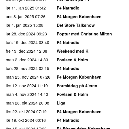
lør 11. jan 2025
01:42
P4 Natradio
ons 8. jan 2025
07:26
P4 Morgen København
lør 4. jan 2025
15:08
Det Store Talkshow
lør 28. dec 2024
09:23
Poptur med Christine Milton
tors 19. dec 2024
03:40
P4 Natradio
fre 13. dec 2024
12:38
Weekend med K
man 2. dec 2024
14:30
Povlsen & Holm
tors 28. nov 2024
02:15
P4 Natradio
man 25. nov 2024
07:26
P4 Morgen København
tirs 12. nov 2024
11:19
Formiddag på 4’eren
man 4. nov 2024
14:40
Povlsen & Holm
man 28. okt 2024
20:08
Liga
tirs 22. okt 2024
07:19
P4 Morgen København
lør 19. okt 2024
00:16
P4 Natradio
tirs 15. okt 2024
17:26
P4 Eftermiddag København