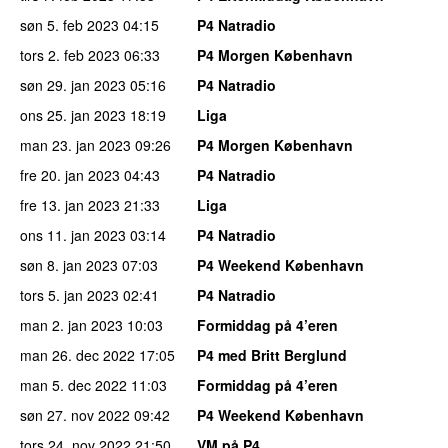
søn 5. feb 2023
04:15
P4 Natradio
tors 2. feb 2023
06:33
P4 Morgen København
søn 29. jan 2023
05:16
P4 Natradio
ons 25. jan 2023
18:19
Liga
man 23. jan 2023
09:26
P4 Morgen København
fre 20. jan 2023
04:43
P4 Natradio
fre 13. jan 2023
21:33
Liga
ons 11. jan 2023
03:14
P4 Natradio
søn 8. jan 2023
07:03
P4 Weekend København
tors 5. jan 2023
02:41
P4 Natradio
man 2. jan 2023
10:03
Formiddag på 4’eren
man 26. dec 2022
17:05
P4 med Britt Berglund
man 5. dec 2022
11:03
Formiddag på 4’eren
søn 27. nov 2022
09:42
P4 Weekend København
tors 24. nov 2022
21:50
VM på P4