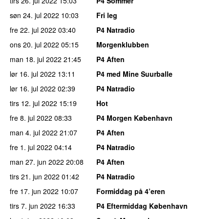
tirs 26. jul 2022
15:03
P4 Sommer
søn 24. jul 2022
10:03
Fri leg
fre 22. jul 2022
03:40
P4 Natradio
ons 20. jul 2022
05:15
Morgenklubben
man 18. jul 2022
21:45
P4 Aften
lør 16. jul 2022
13:11
P4 med Mine Suurballe
lør 16. jul 2022
02:39
P4 Natradio
tirs 12. jul 2022
15:19
Hot
fre 8. jul 2022
08:33
P4 Morgen København
man 4. jul 2022
21:07
P4 Aften
fre 1. jul 2022
04:14
P4 Natradio
man 27. jun 2022
20:08
P4 Aften
tirs 21. jun 2022
01:42
P4 Natradio
fre 17. jun 2022
10:07
Formiddag på 4’eren
tirs 7. jun 2022
16:33
P4 Eftermiddag København