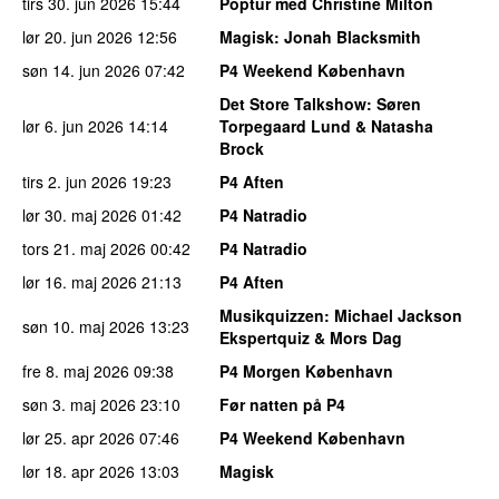
tirs 30. jun 2026
15:44
Poptur med Christine Milton
lør 20. jun 2026
12:56
Magisk
: Jonah Blacksmith
søn 14. jun 2026
07:42
P4 Weekend København
Det Store Talkshow
: Søren
lør 6. jun 2026
14:14
Torpegaard Lund & Natasha
Brock
tirs 2. jun 2026
19:23
P4 Aften
lør 30. maj 2026
01:42
P4 Natradio
tors 21. maj 2026
00:42
P4 Natradio
lør 16. maj 2026
21:13
P4 Aften
Musikquizzen
: Michael Jackson
søn 10. maj 2026
13:23
Ekspertquiz & Mors Dag
fre 8. maj 2026
09:38
P4 Morgen København
søn 3. maj 2026
23:10
Før natten på P4
lør 25. apr 2026
07:46
P4 Weekend København
lør 18. apr 2026
13:03
Magisk