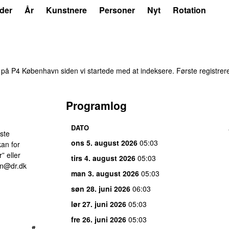
der
År
Kunstnere
Personer
Nyt
Rotation
på P4 København siden vi startede med at indeksere. Første registre
Programlog
DATO
aste
ons 5. august 2026
05:03
an for
” eller
tirs 4. august 2026
05:03
n@dr.dk
man 3. august 2026
05:03
søn 28. juni 2026
06:03
lør 27. juni 2026
05:03
fre 26. juni 2026
05:03
#