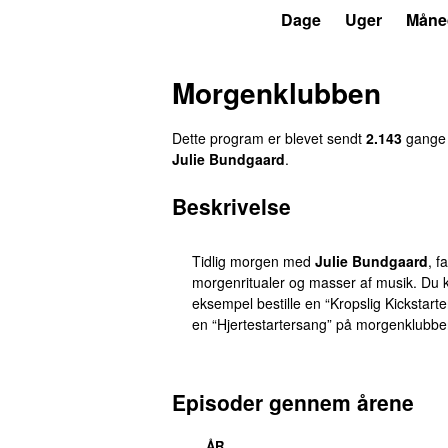
P4
Trends
Dage
Uger
Måne
Morgenklubben
Dette program er blevet sendt
2.143
gange 
Julie Bundgaard
.
Beskrivelse
Tidlig morgen med
Julie Bundgaard
, f
morgenritualer og masser af musik. Du k
eksempel bestille en “Kropslig Kickstarter
en “Hjertestartersang” på
morgenklubbe
Episoder gennem årene
ÅR