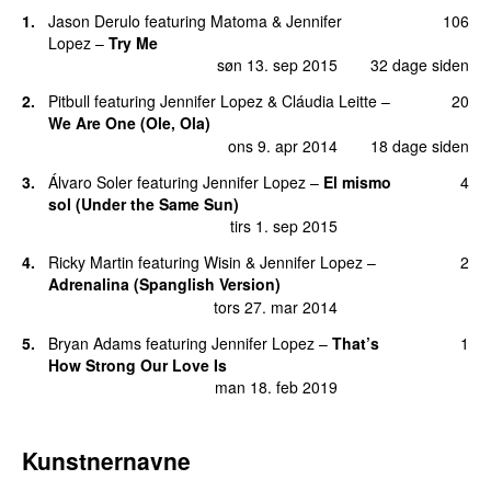
13.
Jenny From the Block (Rap Version)
3
1.
Jason Derulo
featuring
Matoma
&
Jennifer
106
tors 23. jul 2020
Lopez
–
Try Me
13.
Jenny on the Block (Rap Version)
3
søn 13. sep 2015
32 dage siden
lør 10. dec 2022
2.
Pitbull
featuring
Jennifer Lopez
&
Cláudia Leitte
–
20
16.
Dance Again
(
featuring
Pitbull
)
2
We Are One (Ole, Ola)
lør 11. aug 2012
ons 9. apr 2014
18 dage siden
16.
I’m Real
2
3.
Álvaro Soler
featuring
Jennifer Lopez
–
El mismo
4
ons 29. sep 2021
sol (Under the Same Sun)
tirs 1. sep 2015
16.
Jenny on the Block
2
tirs 4. maj 2021
4.
Ricky Martin
featuring
Wisin
&
Jennifer Lopez
–
2
Adrenalina (Spanglish Version)
19.
Hold It Don’t Drop It
1
tors 27. mar 2014
man 5. nov 2012
5.
Bryan Adams
featuring
Jennifer Lopez
–
That’s
1
19.
I’m Glad
1
How Strong Our Love Is
søn 3. jan 2021
man 18. feb 2019
19.
Ni Tú Ni Yo
(
featuring
Gente de Zona
)
1
tirs 1. aug 2017
Kunstnernavne