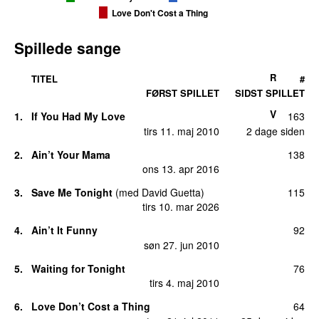
Love Don't Cost a Thing
Spillede sange
R
TITEL
#
FØRST SPILLET
SIDST SPILLET
V
1.
If You Had My Love
163
tirs 11. maj 2010
2 dage siden
2.
Ain’t Your Mama
138
ons 13. apr 2016
3.
Save Me Tonight
(
med
David Guetta
)
115
tirs 10. mar 2026
4.
Ain’t It Funny
92
søn 27. jun 2010
5.
Waiting for Tonight
76
tirs 4. maj 2010
6.
Love Don’t Cost a Thing
64