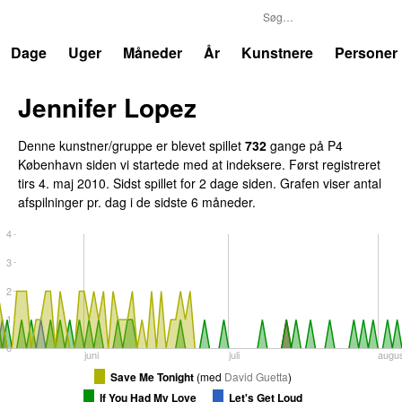
P4
Trends
Dage
Uger
Måneder
År
Kunstnere
Personer
Jennifer Lopez
Denne kunstner/gruppe er blevet spillet
732
gange på P4
København siden vi startede med at indeksere. Først registreret
tirs 4. maj 2010
. Sidst spillet
for 2 dage siden
. Grafen viser antal
afspilninger pr. dag i de sidste 6 måneder.
4
3
2
1
0
juni
juli
augu
Save Me Tonight
(
med
David Guetta
)
If You Had My Love
Let's Get Loud