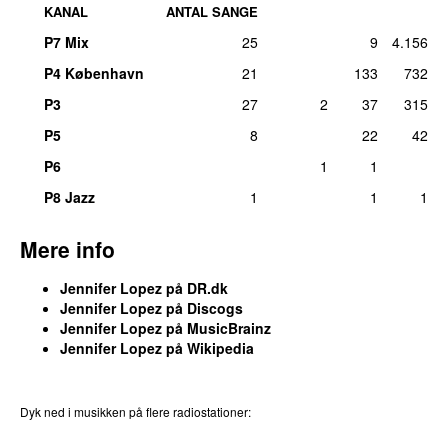
KANAL
ANTAL SANGE
P7 Mix
25
9
4.156
P4 København
21
133
732
P3
27
2
37
315
P5
8
22
42
P6
1
1
P8 Jazz
1
1
1
Mere info
Jennifer Lopez på DR.dk
Jennifer Lopez på Discogs
Jennifer Lopez på MusicBrainz
Jennifer Lopez på Wikipedia
Dyk ned i musikken på flere radiostationer:
P3
Trends
P4
Trends
P5
Trends
P6
Trends
P7
Trends