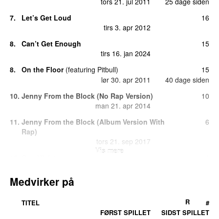
tors 21. jul 2011
25 dage siden
7.
Let’s Get Loud
16
tirs 3. apr 2012
8.
Can’t Get Enough
15
tirs 16. jan 2024
8.
On the Floor
(
featuring
Pitbull
)
15
lør 30. apr 2011
40 dage siden
10.
Jenny From the Block (No Rap Version)
10
man 21. apr 2014
11.
Jenny From the Block (Album Version With
6
Rap)
tors 21. sep 2017
Vis mere
12.
Que Hiciste
4
lør 3. nov 2012
Medvirker på
13.
Jenny From the Block
(
featuring
Styles P
&
3
Jadakiss
)
R
TITEL
#
tors 8. sep 2022
FØRST SPILLET
SIDST SPILLET