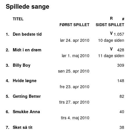
Spillede sange
R
TITEL
#
FØRST SPILLET
SIDST SPILLET
V
1.
Den bedste tid
1.057
lør 24. apr 2010
10 dage siden
V
2.
Midt i en drøm
428
lør 1. maj 2010
11 dage siden
3.
Billy Boy
309
søn 25. apr 2010
4.
Hvide løgne
148
fre 23. apr 2010
5.
Getting Better
82
tirs 27. apr 2010
6.
Smukke Anna
40
tirs 4. maj 2010
7.
Sket så tit
38