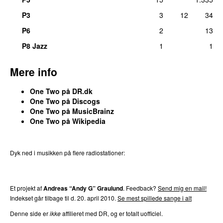
P3
3
12
34
P6
2
13
P8 Jazz
1
1
Mere info
One Two på DR.dk
One Two på Discogs
One Two på MusicBrainz
One Two på Wikipedia
Dyk ned i musikken på flere radiostationer:
P3
Trends
P4
Trends
P5
Trends
P6
Trends
P7
Trends
Et projekt af
Andreas “Andy G” Graulund
. Feedback?
Send mig en mail!
Indekset går tilbage til d. 20. april 2010.
Se mest spillede sange i alt
Denne side er
ikke
affilieret med DR, og er totalt uofficiel.