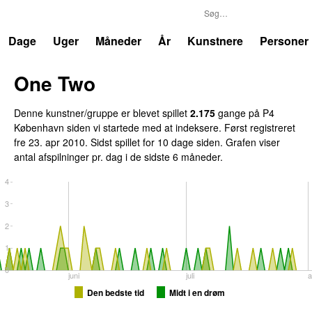
P4
Trends
Dage
Uger
Måneder
År
Kunstnere
Personer
One Two
Denne kunstner/gruppe er blevet spillet
2.175
gange på P4
København siden vi startede med at indeksere. Først registreret
fre 23. apr 2010
. Sidst spillet
for 10 dage siden
. Grafen viser
antal afspilninger pr. dag i de sidste 6 måneder.
4
3
2
1
0
juni
juli
a
Den bedste tid
Midt i en drøm