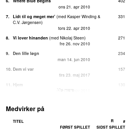
6.
Where Blue Begins
402
ons 21. apr 2010
7.
Lidt til og meget mer’
(
med
Kasper Winding
&
331
C.V. Jørgensen
)
tors 22. apr 2010
8.
Vi lover hinanden
(
med
Nikolaj Steen
)
271
fre 26. nov 2010
9.
Den lille løgn
234
man 14. jun 2010
10.
Dem vi var
157
tirs 23. maj 2017
11.
Hjem
130
Vis mere
man 14. nov 2011
12.
Uden dig
120
lør 14. aug 2010
Medvirker på
13.
Like a Woman
113
R
TITEL
#
ons 26. maj 2010
FØRST SPILLET
SIDST SPILLET