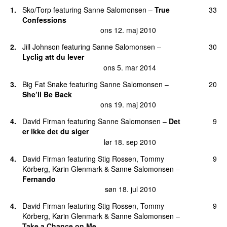
13.
Tænk på mig
113
1.
Sko/Torp
featuring
Sanne Salomonsen
–
True
33
lør 24. apr 2010
Confessions
15.
Haven’t I Been Good to You
101
ons 12. maj 2010
lør 5. jun 2010
2.
Jill Johnson
featuring
Sanne Salomonsen
–
30
16.
You’ve Never Been Loved Before
100
Lyclig att du lever
tors 29. apr 2010
ons 5. mar 2014
17.
6.sans
94
3.
Big Fat Snake
featuring
Sanne Salomonsen
–
20
fre 23. apr 2010
She’ll Be Back
ons 19. maj 2010
18.
Dæmoner
93
lør 27. aug 2011
4.
David Firman
featuring
Sanne Salomonsen
–
Det
9
er ikke det du siger
19.
Teardrops in Heaven
90
lør 18. sep 2010
søn 25. apr 2010
4.
David Firman
featuring
Stig Rossen
,
Tommy
9
20.
Minder
86
Körberg
,
Karin Glenmark
&
Sanne Salomonsen
–
man 7. nov 2011
Fernando
søn 18. jul 2010
21.
Hel igen
84
lør 24. apr 2010
4.
David Firman
featuring
Stig Rossen
,
Tommy
9
Körberg
,
Karin Glenmark
&
Sanne Salomonsen
–
22.
How Does It Feel
83
Take a Chance on Me