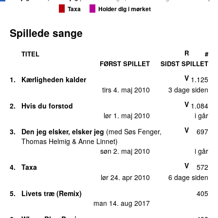
Taxa
Holder dig i mørket
Spillede sange
R
TITEL
#
FØRST SPILLET
SIDST SPILLET
V
1.
Kærligheden kalder
1.125
tirs 4. maj 2010
3 dage siden
V
2.
Hvis du forstod
1.084
lør 1. maj 2010
i går
V
3.
Den jeg elsker, elsker jeg
(
med
Søs Fenger
,
697
Thomas Helmig
&
Anne Linnet
)
søn 2. maj 2010
i går
V
4.
Taxa
572
lør 24. apr 2010
6 dage siden
5.
Livets træ (Remix)
405
man 14. aug 2017