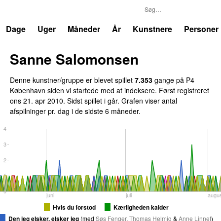
P4
Trends
Dage
Uger
Måneder
År
Kunstnere
Personer
Sanne Salomonsen
Denne kunstner/gruppe er blevet spillet
7.353
gange på P4
København siden vi startede med at indeksere. Først registreret
ons 21. apr 2010
. Sidst spillet
i går
. Grafen viser antal
afspilninger pr. dag i de sidste 6 måneder.
4
3
2
1
0
juni
juli
augu
Hvis du forstod
Kærligheden kalder
Den jeg elsker, elsker jeg
(
med
Søs Fenger
,
Thomas Helmig
&
Anne Linnet
)