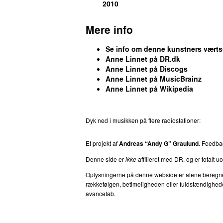
2010
Komponist, tekst/forfatter, producer, 
27.
Anne Linnet Band
–
I dag er du star
Mere info
Komponist, medvirkende (sang, kor):
27.
Flemming Bamse Jørgensen
–
Tro p
Se info om denne kunstners vært
Anne Linnet på DR.dk
Komponist, tekst/forfatter:
Anne Linne
Anne Linnet på Discogs
29.
Anne Linnet Band
–
Flyv med mig
Anne Linnet på MusicBrainz
Medvirkende (kor):
Anne Linnet
Anne Linnet på Wikipedia
29.
Jan Toftlund
–
Hilsen fra sverige
Medvirkende (sang):
Anne Linnet
Dyk ned i musikken på flere radiostationer:
P3
T
29.
When Saints Go Machine
&
Christian 
Komponist, tekst/forfatter:
Anne Linne
Et projekt af
Andreas “Andy G” Graulund
. Feedb
29.
Kirsten Siggaard
featuring
Mads Sigg
Denne side er
ikke
affilieret med DR, og er totalt uof
Komponist:
Anne Linnet
Oplysningerne på denne webside er alene beregnet ti
33.
Flemming Bamse Jørgensen
–
Alice
rækkefølgen, betimeligheden eller fuldstændigheden 
avancetab.
Medvirkende (kor):
Anne Linnet
33.
Søs Fenger
–
Barndommens gade (L
Komponist:
Anne Linnet