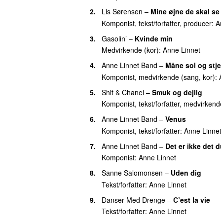
43.
Anne Linnets Stjerneskud
2.
Lis Sørensen
–
Mine øjne de skal se
43.
Mild lattermild og gavmild
Komponist, tekst/forfatter, producer:
A
43.
Og jeg - elsker
3.
Gasolin’
–
Kvinde min
Medvirkende (kor):
Anne Linnet
46.
68’er jul
4.
Anne Linnet Band
–
Måne sol og stje
46.
Baby det’ for sent nu
Komponist, medvirkende (sang, kor):
46.
En julenat
5.
Shit & Chanel
–
Smuk og dejlig
46.
Gå med i Lunden
Komponist, tekst/forfatter, medvirkend
46.
Søndag i april
6.
Anne Linnet Band
–
Venus
46.
Stjerne over Bethlehem
Komponist, tekst/forfatter:
Anne Linne
46.
Svigermor
7.
Anne Linnet Band
–
Det er ikke det d
Komponist:
Anne Linnet
46.
You’re Crazy
8.
Sanne Salomonsen
–
Uden dig
54.
I høstens tid
(
med
Kim Larsen
)
Tekst/forfatter:
Anne Linnet
54.
Jeg har elsket dig så længe jeg ka
9.
Danser Med Drenge
–
C’est la vie
54.
Kongens københavn (morgen)
Tekst/forfatter:
Anne Linnet
57.
Aldrig forsvinder
(
med
Lis Sørensen