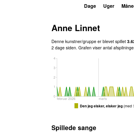
P4
Trends
Dage
Uger
Måne
Anne Linnet
Denne kunstner/gruppe er blevet spillet
3.6
2 dage siden
. Grafen viser antal afspilning
4
3
2
1
0
februar 2026
marts
Den jeg elsker, elsker jeg
(
med
Spillede sange