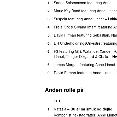
1.
Sanne Salomonsen
featuring
Anne Li
28.
Jeg har set dem komme
2.
Marie Key Band
featuring
Anne Linnet
28.
Rosens navn
3.
Suspekt
featuring
Anne Linnet
–
Lykk
28.
Stjernestorm
4.
Freja Kirk
&
Silvana Imam
featuring
An
32.
Et glimt af dig
5.
David Firman
featuring
Sebastian
,
Na
33.
Én verden
(
med
Thomas Blachman
,
6.
DR UnderholdningsOrkestret
featurin
33.
Time og dag og uge
6.
P3
featuring
Gilli
,
Wafande
,
Xander
,
R
33.
Våbenhvile
Linnet
,
Thøger Dixgaard
&
Cisilia
–
Hv
36.
Åben himmel
6.
James Morgan
featuring
Anne Linnet
36.
Danmark
9.
David Firman
featuring
Anne Linnet
–
38.
Laila
39.
Hvid jul
Anden rolle på
40.
Hun fletter sit hår
TITEL
41.
Hinandens himmelblå
1.
Natasja
–
Du er så smuk og dejlig
41.
Nordlys og regnbuer
Komponist, tekst/forfatter:
Anne Linne