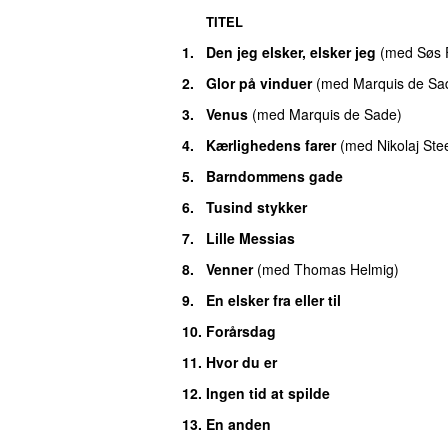
TITEL
1.
Den jeg elsker, elsker jeg
(
med
Søs 
2.
Glor på vinduer
(
med
Marquis de Sa
3.
Venus
(
med
Marquis de Sade
)
4.
Kærlighedens farer
(
med
Nikolaj Ste
5.
Barndommens gade
6.
Tusind stykker
7.
Lille Messias
8.
Venner
(
med
Thomas Helmig
)
9.
En elsker fra eller til
10.
Forårsdag
11.
Hvor du er
12.
Ingen tid at spilde
13.
En anden