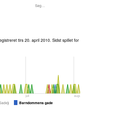
egistreret
tirs 20. april 2010
. Sidst spillet
for
juli
august
 Sade
)
Barndommens gade