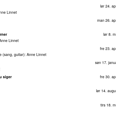
tirs 27. septem
lør 24. ap
søn 5. septemb
nne Linnet
tors 12. decemb
man 26. apr
tirs 7. decemb
rner
lør 8. 
tirs 29. 
Anne Linnet
ons 14. decemb
fre 23. ap
tors 13. septemb
e (sang, guitar):
Anne Linnet
søn 29. ap
søn 17. janu
man 29. novemb
t
tirs 7. decemb
u siger
fre 30. ap
man 3. septemb
lør 14. aug
tors 12. aug
n mindes
søn 16. m
tirs 18. 
tors 7. okto
)
søn 28. novemb