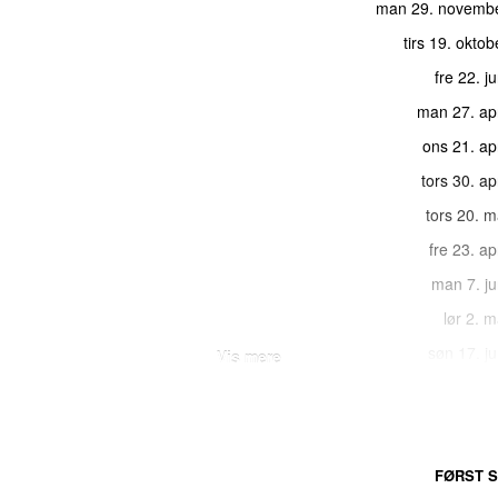
man 29. novemb
tirs 19. okto
fre 22. j
man 27. apr
ons 21. ap
tors 30. ap
tors 20. 
fre 23. ap
man 7. ju
lør 2. 
søn 17. j
Vis mere
fre 2. 
man 27. apr
søn 16. m
FØRST S
ons 26. m