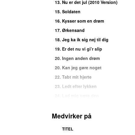
13.
Nu er det jul (2010 Version)
15.
Soldaten
16.
Kysser som en drøm
17.
Ørkensand
18.
Jeg ka ik sig nej til dig
19.
Er det nu vi gi’r slip
20.
Ingen anden drøm
20.
Kan jeg gøre noget
22.
Tabt mit hjerte
23.
Ledt efter lykken
24.
Lad mig være den
25.
Svalen
26.
Du er sommer
Medvirker på
27.
Akvarium
TITEL
28.
Alt i mig