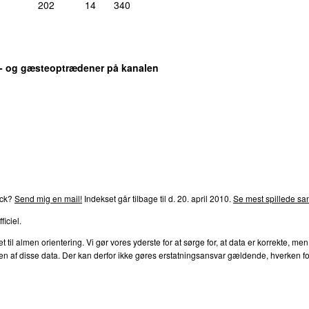
202
14
340
medvirkende (diverse instrumenter):
Anne Linnet
søn 12. augu
Anne Linnet
å dine drømme
tors 13. okto
s- og gæsteoptrædener på kanalen
t
tirs 10. novemb
lør 20. ap
rends
P4
Trends
P5
Trends
P6
Trends
P7
Trends
P8
Tre
Balvig
–
Kom nu
ons 21. oktob
t
ack?
Send mig en mail!
Indekset går tilbage til d. 20. april 2010.
Se mest spillede san
aard
–
Lille Messias
fre 9. decemb
ficiel.
l almen orientering. Vi gør vores yderste for at sørge for, at data er korrekte, men
tirs 25. jan
af disse data. Der kan derfor ikke gøres erstatningsansvar gældende, hverken for dire
ive 2011)
tirs 3. jan