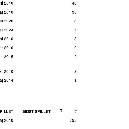
ril 2010
40
er 2012
18
aj 2010
30
maj 2010
18
rts 2020
8
er 2012
18
st 2024
7
maj 2010
16
uni 2010
3
ar 2013
15
er 2010
2
er 2010
15
er 2015
2
er 2010
15
ril 2015
14
er 2010
2
st 2022
14
aj 2014
1
uar 2013
13
er 2010
12
ber 2010
10
R
PILLET
SIDST SPILLET
#
uni 2011
7
maj 2010
798
aj 2012
7