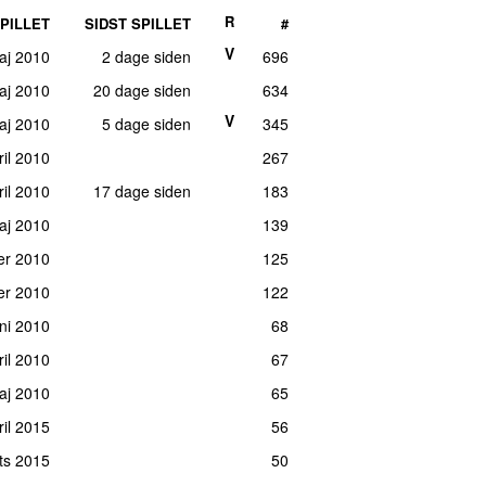
R
PILLET
SIDST SPILLET
#
V
aj 2010
2 dage siden
696
maj 2010
20 dage siden
634
V
maj 2010
5 dage siden
345
ril 2010
267
il 2010
17 dage siden
183
aj 2010
139
er 2010
125
ber 2010
122
juni 2010
68
ril 2010
67
maj 2010
65
ril 2015
56
ts 2015
50