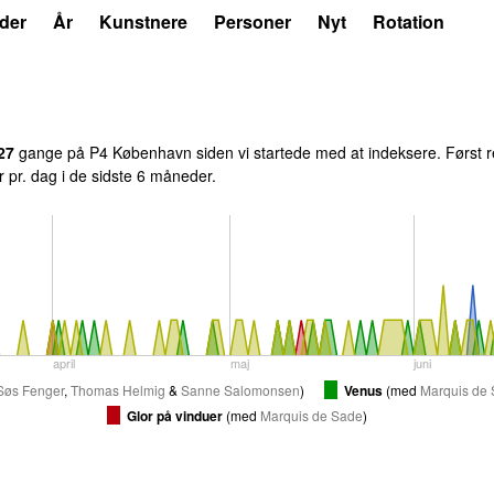
der
År
Kunstnere
Personer
Nyt
Rotation
27
gange på P4 København siden vi startede med at indeksere. Først r
er pr. dag i de sidste 6 måneder.
april
maj
juni
Søs Fenger
,
Thomas Helmig
&
Sanne Salomonsen
)
Venus
(
med
Marquis de
Glor på vinduer
(
med
Marquis de Sade
)