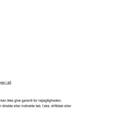
st 2012
5
ber 2011
5
er 2020
4
ril 2013
4
nds
er 2020
4
ge i alt
er 2011
4
 kan ikke give garanti for nøjagtigheden,
uar 2011
3
kte eller indirekte tab, f.eks. driftstab eller
uar 2012
3