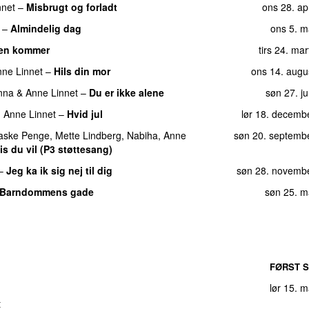
nnet
–
Misbrugt og forladt
ons 28. ap
man 22. oktob
–
Almindelig dag
ons 5. m
fre 14. 
en kommer
tirs 24. ma
man 15. oktob
ne Linnet
–
Hils din mor
ons 14. augu
fre 7. 
nna
&
Anne Linnet
–
Du er ikke alene
søn 27. j
Ida Corr
&
X Factor Finalisterne 2013
)
man 4. febru
g
Anne Linnet
–
Hvid jul
lør 18. decemb
fre 5. novemb
aske Penge
,
Mette Lindberg
,
Nabiha
,
Anne
søn 20. septemb
man 29. novemb
is du vil (P3 støttesang)
lør 25. ap
–
Jeg ka ik sig nej til dig
søn 28. novemb
man 15. augu
Barndommens gade
søn 25. m
tirs 29. jan
tirs 30. novemb
tirs 7. septem
FØRST S
fre 3. j
lør 15. 
ons 9. m
t