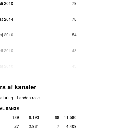
juli 2010
79
maj 2015
2
uar 2012
2
ust 2014
78
ust 2014
2
il 2011
2
maj 2010
54
ts 2011
2
ril 2010
48
er 2012
2
ril 2018
2
aj 2010
43
ust 2014
2
rts 2020
2
maj 2010
35
rs af kanaler
er 2017
2
maj 2015
2
st 2010
30
aturing
I anden rolle
er 2011
2
AL SANGE
aj 2010
24
ust 2011
2
139
6.193
68
11.580
ber 2022
1
27
2.981
7
4.409
uni 2012
16