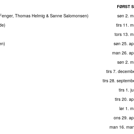
FØRST S
Fenger
,
Thomas Helmig
&
Sanne Salomonsen
)
søn 2. m
de
)
tirs 11. 
tors 13. 
en
)
søn 25. ap
man 26. apr
søn 2. m
tirs 7. decemb
tirs 28. septem
tirs 1. 
tirs 20. ap
lør 1. 
ons 29. ap
man 16. mar