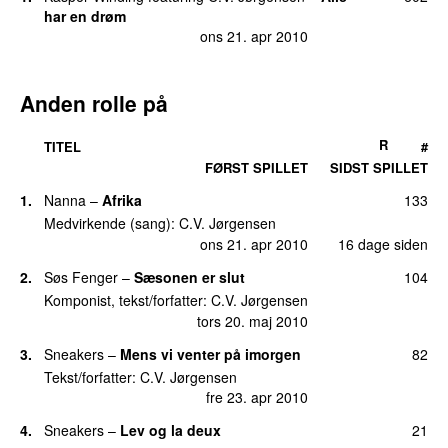
14.
Spildte bedrifter
34
har en drøm
man 10. maj 2010
ons 21. apr 2010
16.
Amor & den sidste pil
33
lør 3. jul 2010
Anden rolle på
17.
I en blågrå kupe
32
tors 27. maj 2010
R
TITEL
#
FØRST SPILLET
SIDST SPILLET
18.
Det ganske lille band
28
fre 2. jul 2010
1.
Nanna
–
Afrika
133
Medvirkende (sang):
C.V. Jørgensen
18.
Det regner i mit hjerte
28
ons 21. apr 2010
16 dage siden
tirs 24. aug 2010
2.
Søs Fenger
–
Sæsonen er slut
104
20.
Søndags-Seancer
26
søn 9. maj 2010
Komponist, tekst/forfatter:
C.V. Jørgensen
tors 20. maj 2010
21.
Det blonde danske smil
23
søn 9. maj 2010
3.
Sneakers
–
Mens vi venter på imorgen
82
Tekst/forfatter:
C.V. Jørgensen
22.
Fraklip fra det fjerne
15
fre 23. apr 2010
søn 16. maj 2010
4.
Sneakers
–
Lev og la deux
21
23.
Flammerne
14