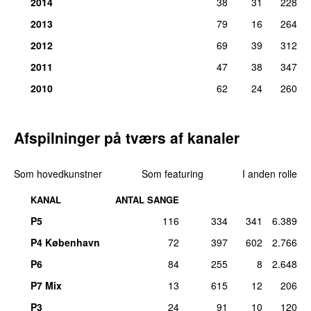
39.
Hotel halleluja
4
2014
38
31
228
søn 23. jul 2017
tirs 24. maj 2016
2013
79
16
264
14.
Lars H.U.G.
–
Sæsonen er slut
1
39.
Sikken voldsom trængsel og alarm
4
2012
69
39
312
Komponist, tekst/forfatter:
C.V. Jørgensen
tirs 6. dec 2011
fre 28. jul 2017
2011
47
38
347
42.
Bellevue (Take Off Remix)
3
2010
62
24
260
fre 12. feb 2021
42.
Blåt blod til alle
3
søn 19. maj 2013
Afspilninger på tværs af kanaler
42.
Datadisciplin
3
søn 28. mar 2021
Som hovedkunstner
Som featuring
I anden rolle
42.
Det si’r sig selv (Live 2002)
3
KANAL
ANTAL SANGE
tors 13. maj 2010
P5
116
334
341
6.389
42.
Some Like It Hot
3
lør 19. feb 2011
P4 København
72
397
602
2.766
47.
Clue
2
P6
84
255
8
2.648
ons 16. nov 2011
P7 Mix
13
615
12
206
47.
Det rene hetleri
2
P3
24
91
10
120