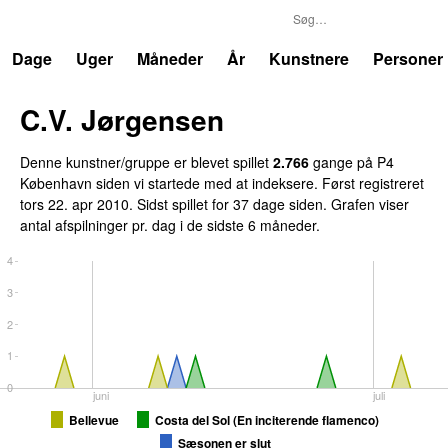
P4
Trends
Dage
Uger
Måneder
År
Kunstnere
Personer
C.V. Jørgensen
Denne kunstner/gruppe er blevet spillet
2.766
gange på P4
København siden vi startede med at indeksere. Først registreret
tors 22. apr 2010
. Sidst spillet
for 37 dage siden
. Grafen viser
antal afspilninger pr. dag i de sidste 6 måneder.
4
3
2
1
0
juni
juli
Bellevue
Costa del Sol (En inciterende flamenco)
Sæsonen er slut