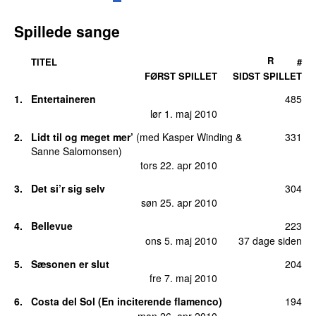
Spillede sange
R
TITEL
#
FØRST SPILLET
SIDST SPILLET
1.
Entertaineren
485
lør 1. maj 2010
2.
Lidt til og meget mer’
(
med
Kasper Winding
&
331
Sanne Salomonsen
)
tors 22. apr 2010
3.
Det si’r sig selv
304
søn 25. apr 2010
4.
Bellevue
223
ons 5. maj 2010
37 dage siden
5.
Sæsonen er slut
204
fre 7. maj 2010
6.
Costa del Sol (En inciterende flamenco)
194
man 26. apr 2010