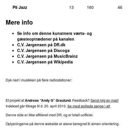
tirs 22. nov 2011
P8 Jazz
13
160
46
47.
En allersidste chance
(
med
Kasper Winding
)
2
søn 22. jul 2012
Mere info
47.
I skyggen som jeg plejer
2
søn 6. jul 2014
Se info om denne kunstners værts- og
gæsteoptrædener på kanalen
47.
Louie’s band
2
C.V. Jørgensen på DR.dk
søn 24. maj 2015
C.V. Jørgensen på Discogs
47.
Maskemesteren
2
C.V. Jørgensen på MusicBrainz
tirs 31. jul 2012
C.V. Jørgensen på Wikipedia
47.
Morgendagens stjerner (Live 1986)
2
fre 5. aug 2011
Dyk ned i musikken på flere radiostationer:
47.
Sæsonen er slut (Live 1986)
2
P3
Trends
P4
Trends
P5
Trends
P6
Trends
P7
Trends
tirs 28. aug 2018
Et projekt af
Andreas “Andy G” Graulund
. Feedback?
Send mig en mail!
47.
Sort vinter
2
Indekset går tilbage til d. 20. april 2010.
Se mest spillede sange i alt
fre 18. dec 2015
Denne side er
ikke
affilieret med DR, og er totalt uofficiel.
47.
Tak for sangen
2
tirs 10. maj 2011
Oplysningerne på denne webside er alene beregnet til almen orientering.