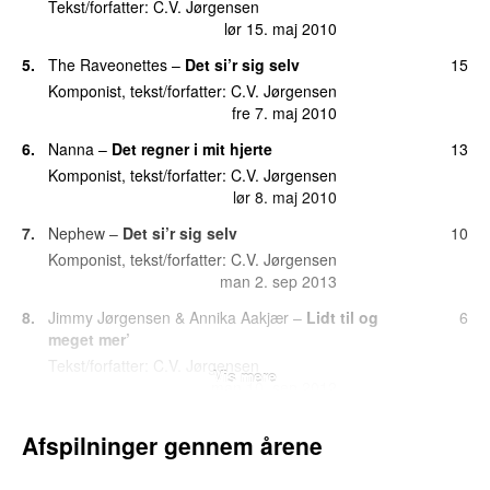
Tekst/forfatter:
C.V. Jørgensen
fre 3. dec 2010
lør 15. maj 2010
23.
Til skaberens fulde tilfredshed
14
5.
The Raveonettes
–
Det si’r sig selv
15
fre 28. okt 2011
Komponist, tekst/forfatter:
C.V. Jørgensen
25.
Florafobi
13
fre 7. maj 2010
fre 6. maj 2016
6.
Nanna
–
Det regner i mit hjerte
13
25.
Lænker og laster
13
Komponist, tekst/forfatter:
C.V. Jørgensen
tirs 21. sep 2010
lør 8. maj 2010
27.
Tobaksvejen
12
7.
Nephew
–
Det si’r sig selv
10
lør 10. jul 2010
Komponist, tekst/forfatter:
C.V. Jørgensen
man 2. sep 2013
28.
Indian Summer
11
ons 19. okt 2011
8.
Jimmy Jørgensen
&
Annika Aakjær
–
Lidt til og
6
meget mer’
28.
Kort proces
11
søn 8. maj 2011
Tekst/forfatter:
C.V. Jørgensen
Vis mere
man 10. sep 2012
30.
Pligterne kalder
9
ons 1. aug 2012
9.
Nanna
–
Afrika (Take Off Remix)
2
Afspilninger gennem årene
Medvirkende (sang):
C.V. Jørgensen
31.
Tre portrætter
8
tors 8. jul 2021
lør 7. aug 2010