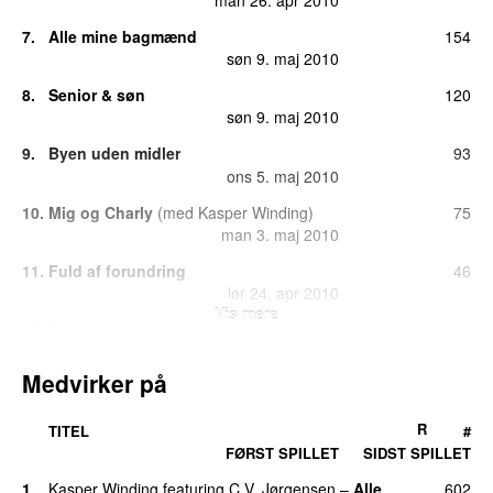
7.
Alle mine bagmænd
154
søn 9. maj 2010
8.
Senior & søn
120
søn 9. maj 2010
9.
Byen uden midler
93
ons 5. maj 2010
10.
Mig og Charly
(
med
Kasper Winding
)
75
man 3. maj 2010
11.
Fuld af forundring
46
lør 24. apr 2010
Vis mere
12.
På gyngende grund
38
søn 16. maj 2010
Medvirker på
13.
Morgendagens stjerner
35
man 4. jul 2011
R
TITEL
#
14.
Skygger af skønhed
34
FØRST SPILLET
SIDST SPILLET
søn 23. maj 2010
1.
Kasper Winding
featuring
C.V. Jørgensen
–
Alle
602