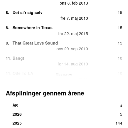
ons 6. feb 2013
8.
Det si’r sig selv
15
fre 7. maj 2010
8.
Somewhere in Texas
15
fre 22. maj 2015
8.
That Great Love Sound
15
ons 29. sep 2010
11.
Bang!
10
lør 14. aug 2010
11.
Ode To LA
10
Vis mere
man 19. aug 2013
13.
Where Are You Wild Horses?
6
Afspilninger gennem årene
ons 27. jul 2016
14.
Snowstorm
5
ÅR
#
søn 13. dec 2020
2026
5
15.
Recharge & Revolt
4
2025
144
lør 14. maj 2011