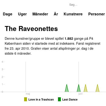
P4
Trends
Dage
Uger
Måneder
År
Kunstnere
Personer
The Raveonettes
Denne kunstner/gruppe er blevet spillet
1.882
gange på P4
København siden vi startede med at indeksere. Først registreret
fre 23. apr 2010
. Grafen viser antal afspilninger pr. dag i de
sidste 6 måneder.
4
3
2
1
0
maj
juni
Love in a Trashcan
Last Dance