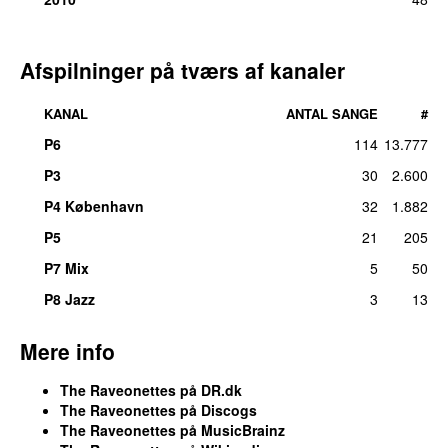
19.
Won’t You Leave Me Alone
2
man 20. jun 2016
25.
Christmas (Baby Please Come Home)
1
Afspilninger på tværs af kanaler
tirs 25. dec 2012
25.
Forget That You’re Young
1
KANAL
ANTAL SANGE
#
søn 4. apr 2021
P6
114
13.777
25.
Forget That Your Young
1
P3
30
2.600
lør 2. maj 2020
P4 København
32
1.882
25.
Ghost
1
man 19. mar 2018
P5
21
205
P7 Mix
5
50
25.
Go Girl
1
søn 14. jan 2018
P8 Jazz
3
13
25.
Killer
1
ons 30. apr 2025
Mere info
25.
The Love Gang
1
The Raveonettes på DR.dk
tirs 15. feb 2022
The Raveonettes på Discogs
25.
Summer Ends
1
The Raveonettes på MusicBrainz