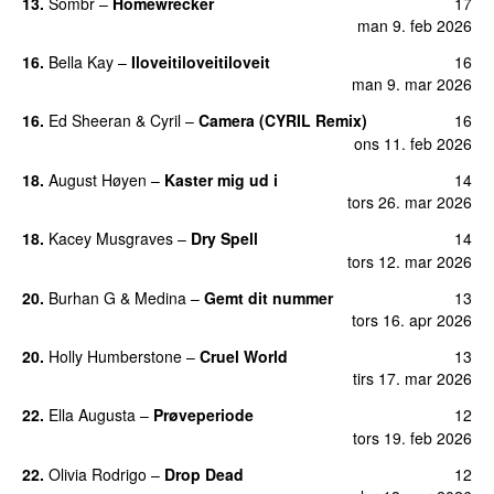
13.
Sombr
–
Homewrecker
17
man 9. feb 2026
16.
Bella Kay
–
Iloveitiloveitiloveit
16
man 9. mar 2026
16.
Ed Sheeran
&
Cyril
–
Camera (CYRIL Remix)
16
ons 11. feb 2026
18.
August Høyen
–
Kaster mig ud i
14
tors 26. mar 2026
18.
Kacey Musgraves
–
Dry Spell
14
tors 12. mar 2026
20.
Burhan G
&
Medina
–
Gemt dit nummer
13
tors 16. apr 2026
20.
Holly Humberstone
–
Cruel World
13
tirs 17. mar 2026
22.
Ella Augusta
–
Prøveperiode
12
tors 19. feb 2026
22.
Olivia Rodrigo
–
Drop Dead
12