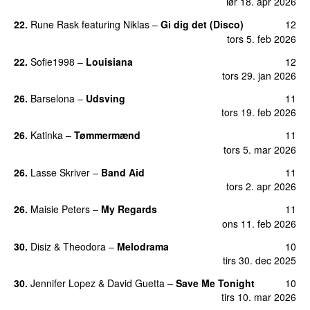
lør 18. apr 2026
22.
Rune Rask
featuring
Niklas
–
Gi dig det (Disco)
12
tors 5. feb 2026
22.
Sofie1998
–
Louisiana
12
tors 29. jan 2026
26.
Barselona
–
Udsving
11
tors 19. feb 2026
26.
Katinka
–
Tømmermænd
11
tors 5. mar 2026
26.
Lasse Skriver
–
Band Aid
11
tors 2. apr 2026
26.
Maisie Peters
–
My Regards
11
ons 11. feb 2026
30.
Disiz
&
Theodora
–
Melodrama
10
tirs 30. dec 2025
30.
Jennifer Lopez
&
David Guetta
–
Save Me Tonight
10
tirs 10. mar 2026