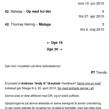
tors 10. jun 2010
42.
Natasja
–
Op med ho’det
5
tirs 27. apr 2010
42.
Thomas Helmig
–
Malaga
5
tirs 4. maj 2010
← Uge 18
Uge 20 →
Dyk ned i musikken på flere radiostationer:
P3
Trends
P4
Trends
P5
Trends
P6
Trends
P7
Trends
Et projekt af
Andreas “Andy G” Graulund
. Feedback?
Send mig en mail!
Indekset går tilbage til d. 20. april 2010.
Se mest spillede sange i alt
Denne side er
ikke
affilieret med DR, og er totalt uofficiel.
Oplysningerne på denne webside er alene beregnet til almen orientering.
Vi gør vores yderste for at sørge for, at data er korrekte, men kan ikke give