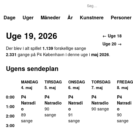
P4
Trends
Dage
Uger
Måneder
År
Kunstnere
Personer
Uge 19, 2026
← Uge 18
Uge 20 →
Der blev i alt spillet
1.139
forskellige sange
2.331
gange på P4 København i denne uge i
maj 2026
.
Ugens sendeplan
MANDAG
TIRSDAG
ONSDAG
TORSDAG
FREDAG
4. maj
5. maj
6. maj
7. maj
8. maj
0:00
P4
P4
P4
P4
P4
Natradi
Natradio
Natradi
Natradio
Natradi
1:00
o
90
o
90 sange
o
89
sange
91
90
2:00
sange
sange
sange
3:00