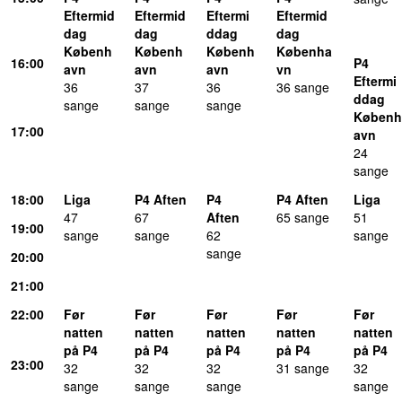
Eftermid
Eftermid
Eftermi
Eftermid
dag
dag
ddag
dag
Københ
Københ
Københ
Københa
16:00
P4
avn
avn
avn
vn
Eftermi
36
37
36
36 sange
ddag
sange
sange
sange
Københ
17:00
avn
24
sange
18:00
Liga
P4 Aften
P4
P4 Aften
Liga
47
67
Aften
65 sange
51
19:00
sange
sange
62
sange
sange
20:00
21:00
22:00
Før
Før
Før
Før
Før
natten
natten
natten
natten
natten
på P4
på P4
på P4
på P4
på P4
23:00
32
32
32
31 sange
32
sange
sange
sange
sange