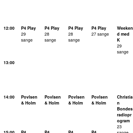
12:00
P4 Play
P4 Play
P4 Play
P4 Play
Weeken
29
28
28
27 sange
d med
sange
sange
sange
K
29
sange
13:00
14:00
Povlsen
Povlsen
Povlsen
Povlsen
Christia
& Holm
& Holm
& Holm
& Holm
n
Bondes
radiopr
ogram
23
15:00
P4
P4
P4
P4
sange