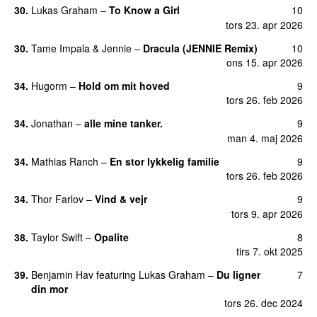
30.
Lukas Graham
–
To Know a Girl
10
tors 23. apr 2026
30.
Tame Impala
&
Jennie
–
Dracula (JENNIE Remix)
10
ons 15. apr 2026
34.
Hugorm
–
Hold om mit hoved
9
tors 26. feb 2026
34.
Jonathan
–
alle mine tanker.
9
man 4. maj 2026
34.
Mathias Ranch
–
En stor lykkelig familie
9
tors 26. feb 2026
34.
Thor Farlov
–
Vind & vejr
9
tors 9. apr 2026
38.
Taylor Swift
–
Opalite
8
tirs 7. okt 2025
39.
Benjamin Hav
featuring
Lukas Graham
–
Du ligner
7
din mor
tors 26. dec 2024