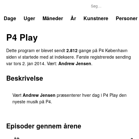
P4
Trends
Dage
Uger
Måneder
År
Kunstnere
Personer
P4 Play
Dette program er blevet sendt
2.812
gange på P4 København
siden vi startede med at indeksere. Første registrerede sending
var
tors 2. jan 2014
. Vært:
Andrew Jensen
.
Beskrivelse
Vært
Andrew Jensen
præsenterer hver dag i P4 Play den
nyeste musik på P4.
Episoder gennem årene