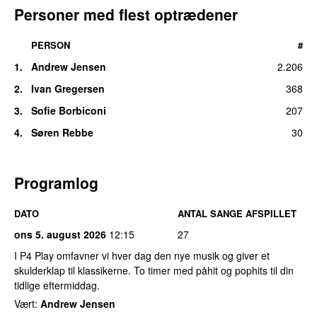
Personer med flest optrædener
PERSON
#
1.
Andrew Jensen
2.206
2.
Ivan Gregersen
368
3.
Sofie Borbiconi
207
4.
Søren Rebbe
30
Programlog
DATO
ANTAL SANGE AFSPILLET
ons 5. august 2026
12:15
27
I P4 Play omfavner vi hver dag den nye musik og giver et
skulderklap til klassikerne. To timer med påhit og pophits til din
tidlige eftermiddag.
Vært:
Andrew Jensen