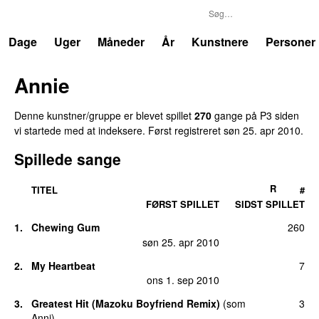
P3
Trends
Dage
Uger
Måneder
År
Kunstnere
Personer
Annie
Denne kunstner/gruppe er blevet spillet
270
gange på P3 siden
vi startede med at indeksere. Først registreret
søn 25. apr 2010
.
Spillede sange
R
TITEL
#
FØRST SPILLET
SIDST SPILLET
1.
Chewing Gum
260
UU
søn 25. apr 2010
2.
My Heartbeat
7
ons 1. sep 2010
3.
Greatest Hit (Mazoku Boyfriend Remix)
(
som
3
Anni
)