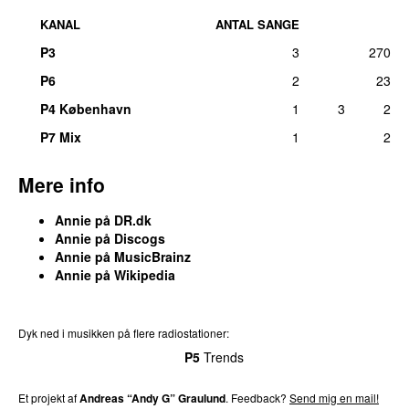
KANAL
ANTAL SANGE
P3
3
270
P6
2
23
P4 København
1
3
2
P7 Mix
1
2
Mere info
Annie på DR.dk
Annie på Discogs
Annie på MusicBrainz
Annie på Wikipedia
Dyk ned i musikken på flere radiostationer:
P3
Trends
P4
Trends
P5
Trends
P6
Trends
P7
Trends
Et projekt af
Andreas “Andy G” Graulund
. Feedback?
Send mig en mail!