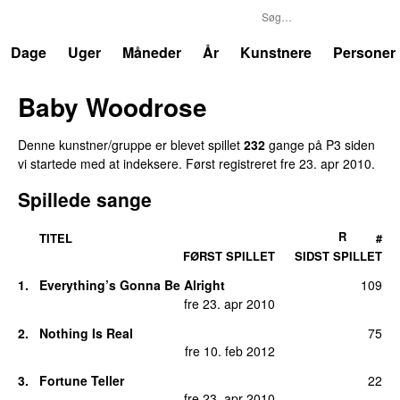
P3
Trends
Dage
Uger
Måneder
År
Kunstnere
Personer
Baby Woodrose
Denne kunstner/gruppe er blevet spillet
232
gange på P3 siden
vi startede med at indeksere. Først registreret
fre 23. apr 2010
.
Spillede sange
R
TITEL
#
FØRST SPILLET
SIDST SPILLET
1.
Everything’s Gonna Be Alright
109
UU
fre 23. apr 2010
2.
Nothing Is Real
75
fre 10. feb 2012
3.
Fortune Teller
22
fre 23. apr 2010