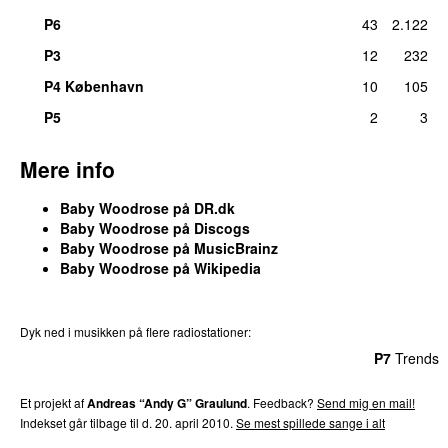
P6
43
2.122
P3
12
232
P4 København
10
105
P5
2
3
Mere info
Baby Woodrose på DR.dk
Baby Woodrose på Discogs
Baby Woodrose på MusicBrainz
Baby Woodrose på Wikipedia
Dyk ned i musikken på flere radiostationer:
P3
Trends
P4
Trends
P5
Trends
P6
Trends
P7
Trends
Et projekt af
Andreas “Andy G” Graulund
. Feedback?
Send mig en mail!
Indekset går tilbage til d. 20. april 2010.
Se mest spillede sange i alt