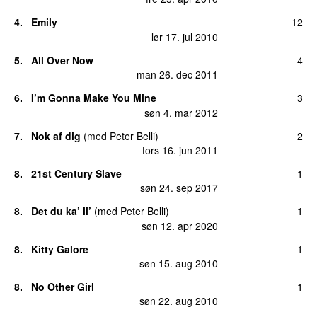
4.
Emily
12
lør 17. jul 2010
5.
All Over Now
4
man 26. dec 2011
6.
I’m Gonna Make You Mine
3
søn 4. mar 2012
7.
Nok af dig
(
med
Peter Belli
)
2
UU
tors 16. jun 2011
8.
21st Century Slave
1
søn 24. sep 2017
8.
Det du ka’ li’
(
med
Peter Belli
)
1
søn 12. apr 2020
8.
Kitty Galore
1
søn 15. aug 2010
8.
No Other Girl
1
søn 22. aug 2010