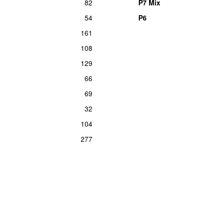
82
P7 Mix
54
P6
161
108
129
66
69
32
104
277