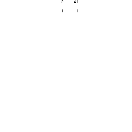
2
41
1
1