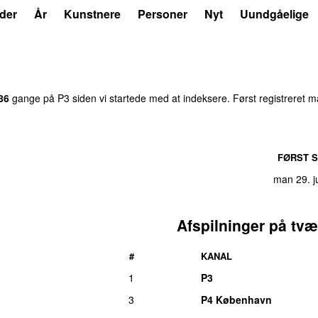
der
År
Kunstnere
Personer
Nyt
Uundgåelige
86
gange på P3 siden vi startede med at indeksere. Først registreret
ma
FØRST S
man 29. j
Afspilninger på tvæ
#
KANAL
1
P3
3
P4 København