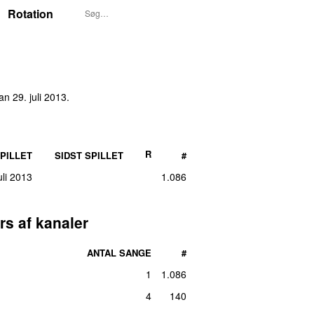
Rotation
n 29. juli 2013
.
R
PILLET
SIDST SPILLET
#
uli 2013
1.086
rs af kanaler
ANTAL SANGE
#
1
1.086
4
140