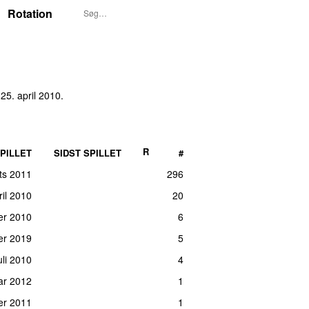
Rotation
25. april 2010
.
R
PILLET
SIDST SPILLET
#
ts 2011
296
ril 2010
20
ber 2010
6
er 2019
5
juli 2010
4
uar 2012
1
er 2011
1