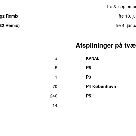
fre 3. septemb
ogz Remix
fre 10. j
82 Remix)
fre 4. jan
Afspilninger på tvæ
#
KANAL
5
P6
1
P3
70
P4 København
246
P5
14