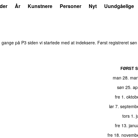
der
År
Kunstnere
Personer
Nyt
Uundgåelige
6
gange på P3 siden vi startede med at indeksere. Først registreret
søn 
FØRST S
man 28. mar
søn 25. ap
fre 1. okto
lør 7. septemb
tors 1. 
fre 13. jan
fre 18. novemb