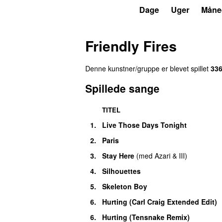
P3
Trends
Dage
Uger
Måne
Friendly Fires
Denne kunstner/gruppe er blevet spillet
33
Spillede sange
TITEL
1.
Live Those Days Tonight
UU
2.
Paris
3.
Stay Here
(
med
Azari & III
)
4.
Silhouettes
5.
Skeleton Boy
6.
Hurting (Carl Craig Extended Edit)
6.
Hurting (Tensnake Remix)