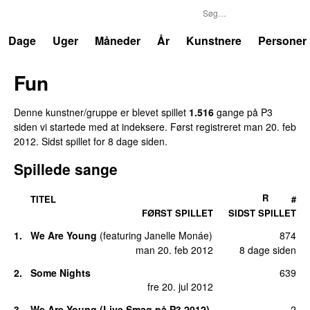
P3
Trends
Dage
Uger
Måneder
År
Kunstnere
Personer
Fun
Denne kunstner/gruppe er blevet spillet
1.516
gange på P3
siden vi startede med at indeksere. Først registreret
man 20. feb
2012
. Sidst spillet
for 8 dage siden
.
Spillede sange
R
TITEL
#
FØRST SPILLET
SIDST SPILLET
1.
We Are Young
(
featuring
Janelle Monáe
)
874
man 20. feb 2012
8 dage siden
2.
Some Nights
639
fre 20. jul 2012
3.
We Are Young (Live Smag på P3 2012)
2