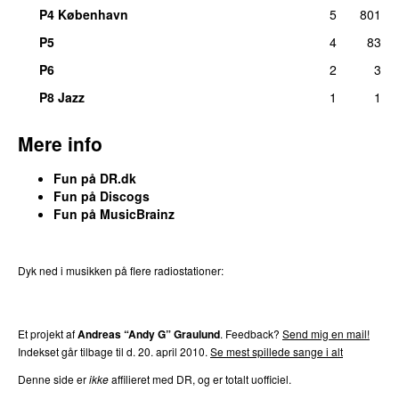
P4 København
5
801
P5
4
83
P6
2
3
P8 Jazz
1
1
Mere info
Fun på DR.dk
Fun på Discogs
Fun på MusicBrainz
Dyk ned i musikken på flere radiostationer:
P3
Trends
P4
Trends
P5
Trends
P6
Trends
P7
Trends
Et projekt af
Andreas “Andy G” Graulund
. Feedback?
Send mig en mail!
Indekset går tilbage til d. 20. april 2010.
Se mest spillede sange i alt
Denne side er
ikke
affilieret med DR, og er totalt uofficiel.