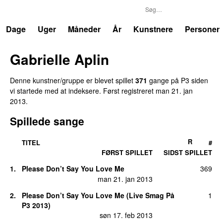
P3
Trends
Dage
Uger
Måneder
År
Kunstnere
Personer
Gabrielle Aplin
Denne kunstner/gruppe er blevet spillet
371
gange på P3 siden
vi startede med at indeksere. Først registreret
man 21. jan
2013
.
Spillede sange
R
TITEL
#
FØRST SPILLET
SIDST SPILLET
1.
Please Don’t Say You Love Me
369
UU
man 21. jan 2013
2.
Please Don’t Say You Love Me (Live Smag På
1
P3 2013)
søn 17. feb 2013