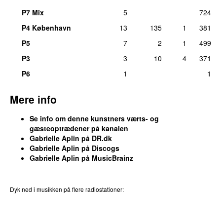
P7 Mix
5
724
P4 København
13
135
1
381
P5
7
2
1
499
P3
3
10
4
371
P6
1
1
Mere info
Se info om denne kunstners værts- og
gæsteoptrædener på kanalen
Gabrielle Aplin på DR.dk
Gabrielle Aplin på Discogs
Gabrielle Aplin på MusicBrainz
Dyk ned i musikken på flere radiostationer:
P3
Trends
P4
Trends
P5
Trends
P6
Trends
P7
Trends