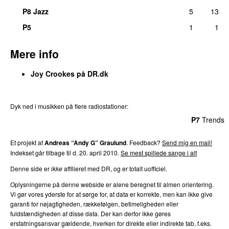
P8 Jazz
5
13
P5
1
1
Mere info
Joy Crookes på DR.dk
Dyk ned i musikken på flere radiostationer:
P3
Trends
P4
Trends
P5
Trends
P6
Trends
P7
Trends
Et projekt af
Andreas “Andy G” Graulund
. Feedback?
Send mig en mail!
Indekset går tilbage til d. 20. april 2010.
Se mest spillede sange i alt
Denne side er
ikke
affilieret med DR, og er totalt uofficiel.
Oplysningerne på denne webside er alene beregnet til almen orientering.
Vi gør vores yderste for at sørge for, at data er korrekte, men kan ikke give
garanti for nøjagtigheden, rækkefølgen, betimeligheden eller
fuldstændigheden af disse data. Der kan derfor ikke gøres
erstatningsansvar gældende, hverken for direkte eller indirekte tab, f.eks.