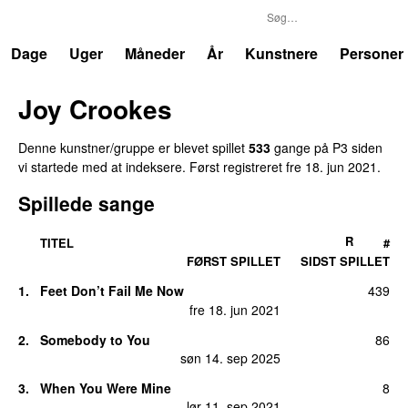
P3
Trends
Dage
Uger
Måneder
År
Kunstnere
Personer
Joy Crookes
Denne kunstner/gruppe er blevet spillet
533
gange på P3 siden
vi startede med at indeksere. Først registreret
fre 18. jun 2021
.
Spillede sange
R
TITEL
#
FØRST SPILLET
SIDST SPILLET
1.
Feet Don’t Fail Me Now
439
fre 18. jun 2021
2.
Somebody to You
86
søn 14. sep 2025
3.
When You Were Mine
8
lør 11. sep 2021