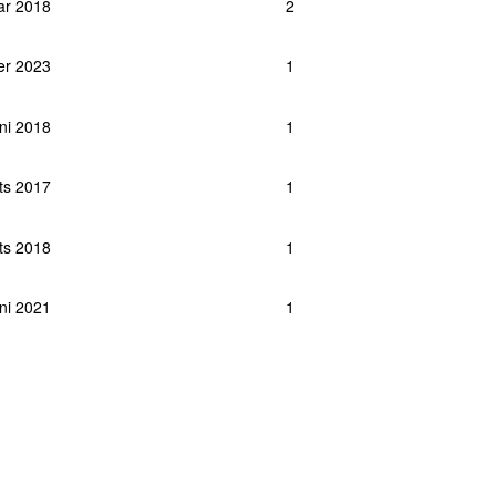
ar 2018
2
ber 2023
1
uni 2018
1
rts 2017
1
ts 2018
1
uni 2021
1