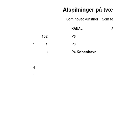
Afspilninger på tvæ
Som hovedkunstner
Som fe
KANAL
152
P6
1
1
P3
3
P4 København
1
4
1