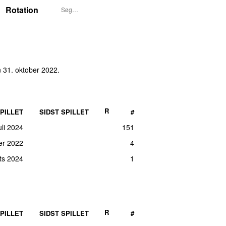
Rotation
 31. oktober 2022
.
R
PILLET
SIDST SPILLET
#
uli 2024
151
er 2022
4
ts 2024
1
R
PILLET
SIDST SPILLET
#