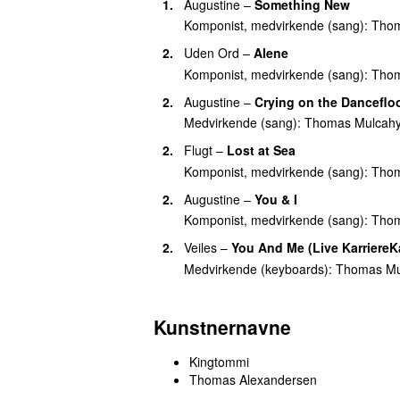
1.
Augustine
–
Something New
Komponist, medvirkende (sang):
Thom
2.
Uden Ord
–
Alene
Komponist, medvirkende (sang):
Thom
2.
Augustine
–
Crying on the Danceflo
Medvirkende (sang):
Thomas Mulcahy
2.
Flugt
–
Lost at Sea
Komponist, medvirkende (sang):
Thom
2.
Augustine
–
You & I
Komponist, medvirkende (sang):
Thom
2.
Veiles
–
You And Me (Live KarriereK
Medvirkende (keyboards):
Thomas Mu
Kunstnernavne
Kingtommi
Thomas Alexandersen