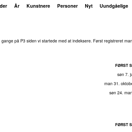
der
År
Kunstnere
Personer
Nyt
Uundgåelige
6
gange på P3 siden vi startede med at indeksere. Først registreret
man
FØRST S
søn 7. j
man 31. oktob
søn 24. mar
FØRST S