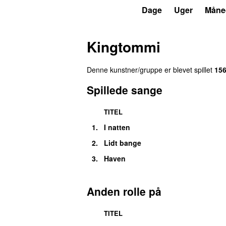
P3
Trends
Dage
Uger
Måne
Kingtommi
Denne kunstner/gruppe er blevet spillet
15
Spillede sange
TITEL
1.
I natten
2.
Lidt bange
3.
Haven
Anden rolle på
TITEL