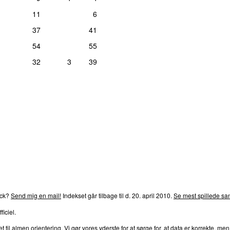
11
6
37
41
54
55
32
3
39
rends
P4
Trends
P5
Trends
P6
Trends
P7
Trends
P8
Tre
ack?
Send mig en mail!
Indekset går tilbage til d. 20. april 2010.
Se mest spillede san
ficiel.
l almen orientering. Vi gør vores yderste for at sørge for, at data er korrekte, men