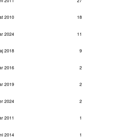
uni 2011
27
ust 2010
18
uar 2024
11
maj 2018
9
ar 2016
2
uar 2019
2
er 2024
2
uar 2011
1
uni 2014
1