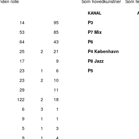
anden rolle
Som hovedkunstner
Som fe
KANAL
14
95
P3
53
85
P7 Mix
64
43
P6
25
2
21
P4 København
17
9
P8 Jazz
23
1
6
P5
23
2
10
29
11
122
2
18
6
3
1
9
1
1
5
1
3
9
1
4