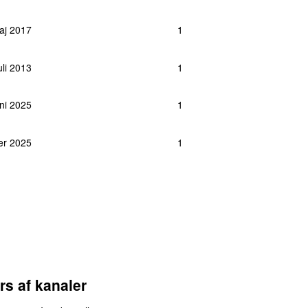
aj 2017
1
uli 2013
1
uni 2025
1
er 2025
1
rs af kanaler