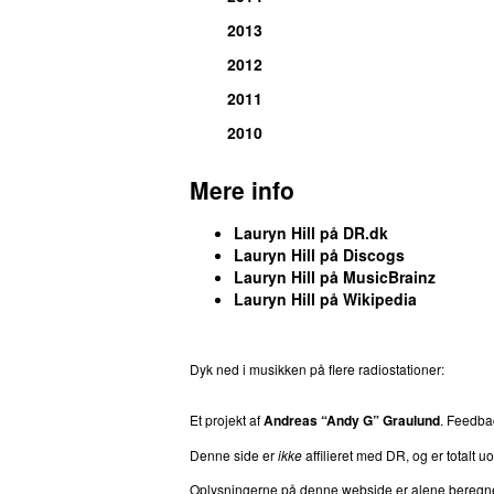
2013
2012
2011
2010
Mere info
Lauryn Hill på DR.dk
Lauryn Hill på Discogs
Lauryn Hill på MusicBrainz
Lauryn Hill på Wikipedia
Dyk ned i musikken på flere radiostationer:
P3
T
Et projekt af
Andreas “Andy G” Graulund
. Feedb
Denne side er
ikke
affilieret med DR, og er totalt uof
Oplysningerne på denne webside er alene beregnet ti