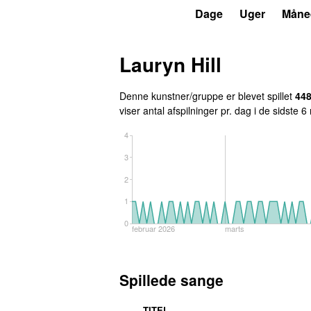
P3
Trends
Dage
Uger
Måne
Lauryn Hill
Denne kunstner/gruppe er blevet spillet
44
viser antal afspilninger pr. dag i de sidste 
4
3
2
1
0
februar 2026
marts
Spillede sange
TITEL