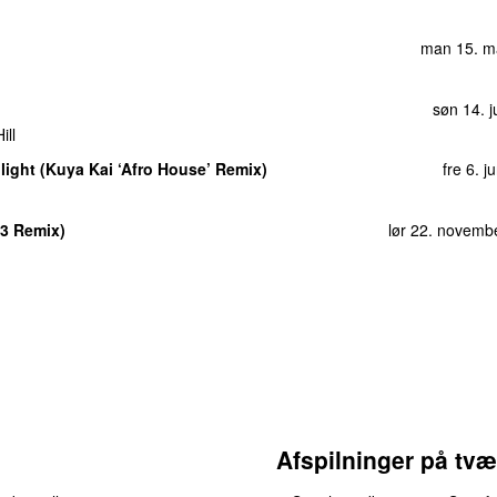
man 15. m
søn 14. j
ill
light (Kuya Kai ‘Afro House’ Remix)
fre 6. j
03 Remix)
lør 22. novemb
Afspilninger på tvæ