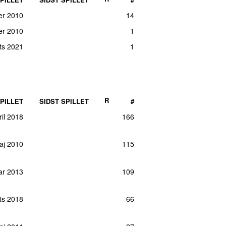
ber 2010
14
er 2010
1
rts 2021
1
R
PILLET
SIDST SPILLET
#
ril 2018
166
maj 2010
115
uar 2013
109
rts 2018
66