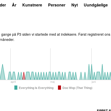
der
År
Kunstnere
Personer
Nyt
Uundgåelige
8
gange på P3 siden vi startede med at indeksere. Først registreret
ons 
6 måneder.
april
maj
juni
Everything Is Everything
Doo Wop (That Thing)
FØRST S