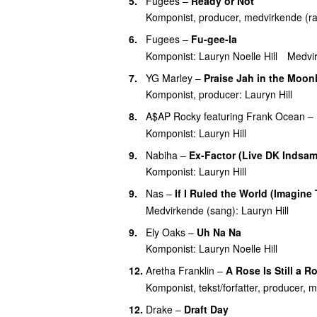
5.
Fugees
–
Ready or Not
Komponist, producer, medvirkende (r
6.
Fugees
–
Fu-gee-la
Komponist:
Lauryn Noelle Hill
Medvir
7.
YG Marley
–
Praise Jah in the Moon
Komponist, producer:
Lauryn Hill
8.
A$AP Rocky
featuring
Frank Ocean
–
Komponist:
Lauryn Hill
9.
Nabiha
–
Ex-Factor (Live DK Indsam
Komponist:
Lauryn Hill
9.
Nas
–
If I Ruled the World (Imagine 
Medvirkende (sang):
Lauryn Hill
9.
Ely Oaks
–
Uh Na Na
Komponist:
Lauryn Noelle Hill
12.
Aretha Franklin
–
A Rose Is Still a R
Komponist, tekst/forfatter, producer, 
12.
Drake
–
Draft Day