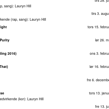
tirs 28. j
ap, sang):
Lauryn Hill
tirs 3. aug
kende (rap, sang):
Lauryn Hill
light
tors 15. febr
Purity
lør 26. 
ling 2016)
ons 3. febru
That)
lør 16. febr
fre 6. decemb
ose
tors 13. jan
medvirkende (kor):
Lauryn Hill
fre 13. j