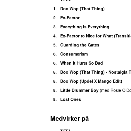
1.
Doo Wop (That Thing)
2.
Ex-Factor
3.
Everything Is Everything
4.
Ex-Factor to Nice for What (Transit
5.
Guarding the Gates
6.
Consumerism
6.
When It Hurts So Bad
8.
Doo Wop (That Thing) - Nostalgia T
8.
Doo Wop (Updel X Mango Edit)
8.
Little Drummer Boy
(
med
Rosie O’Do
8.
Lost Ones
Medvirker på
TITEL