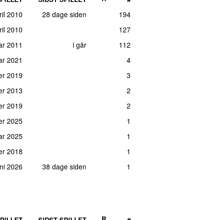
ril 2010
28 dage siden
194
il 2010
127
ar 2011
i går
112
uar 2021
4
er 2019
3
ber 2013
2
er 2019
2
er 2025
1
uar 2025
1
er 2018
1
ni 2026
38 dage siden
1
R
PILLET
SIDST SPILLET
#