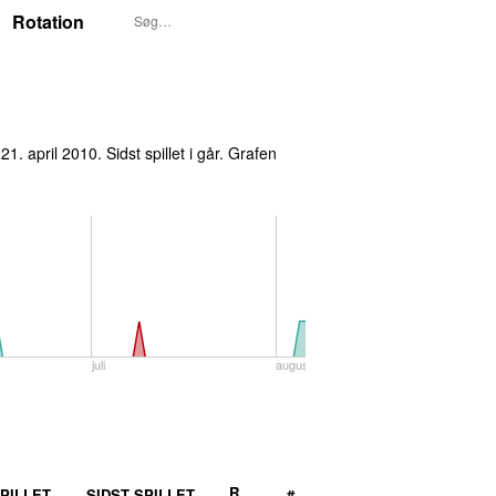
Rotation
21. april 2010
. Sidst spillet
i går
. Grafen
juli
august
R
PILLET
SIDST SPILLET
#