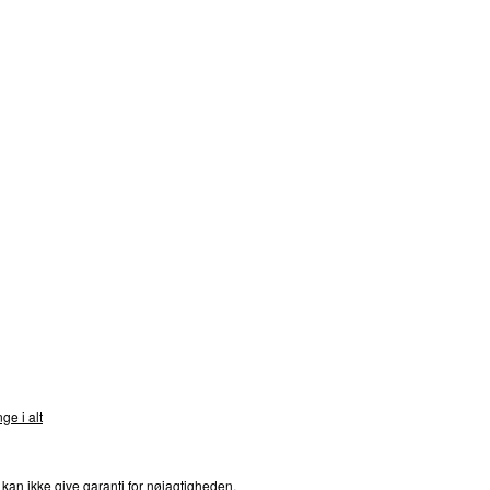
nds
ge i alt
 kan ikke give garanti for nøjagtigheden,