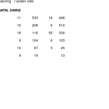
aturing
I anden rolle
ANTAL SANGE
11
533
16
448
10
208
6
510
18
116
55
334
9
104
6
103
10
67
3
45
9
19
13