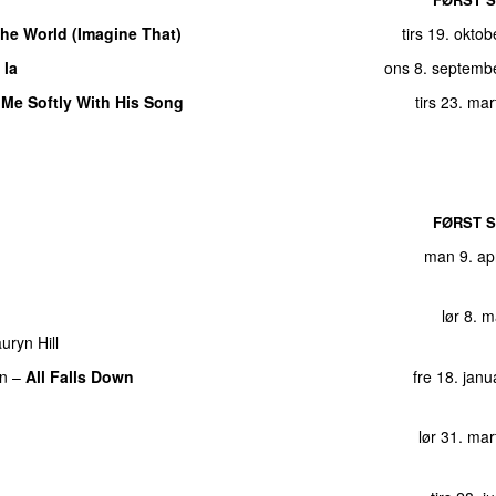
 the World (Imagine That)
tirs 19. okto
 la
ons 8. septemb
g Me Softly With His Song
tirs 23. ma
FØRST S
man 9. ap
lør 8. 
uryn Hill
n
–
All Falls Down
fre 18. jan
lør 31. ma