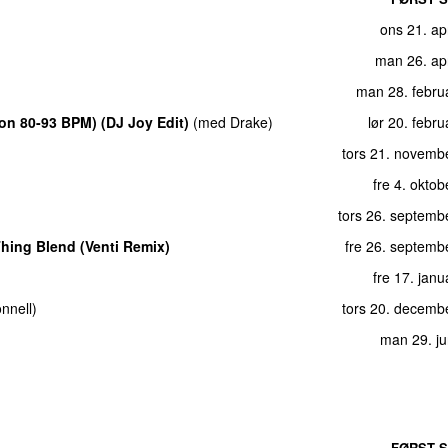
ons 21. ap
man 26. apr
man 28. febru
ion 80-93 BPM) (DJ Joy Edit)
(
med
Drake
)
lør 20. febr
tors 21. novemb
fre 4. okto
tors 26. septemb
hing Blend (Venti Remix)
fre 26. septemb
fre 17. jan
nnell
)
tors 20. decemb
man 29. ju
FØRST S