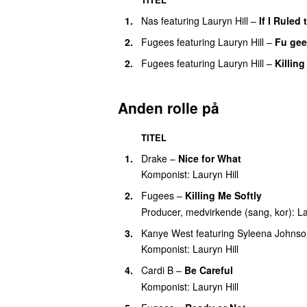
1.
Nas
featuring
Lauryn Hill
–
If I Ruled
2.
Fugees
featuring
Lauryn Hill
–
Fu gee
2.
Fugees
featuring
Lauryn Hill
–
Killin
Anden rolle på
TITEL
1.
Drake
–
Nice for What
Komponist:
Lauryn Hill
2.
Fugees
–
Killing Me Softly
Producer, medvirkende (sang, kor):
La
3.
Kanye West
featuring
Syleena Johnso
Komponist:
Lauryn Hill
4.
Cardi B
–
Be Careful
Komponist:
Lauryn Hill