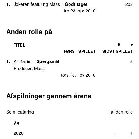
1.
Jokeren
featuring
Mass
–
Godt taget
202
fre 23. apr 2010
Anden rolle på
R
TITEL
#
FØRST SPILLET
SIDST SPILLET
1.
Ali Kazim
–
Spørgsmål
2
Producer:
Mass
tors 18. nov 2010
Afspilninger gennem årene
Som featuring
I anden rolle
ÅR
2020
1
1