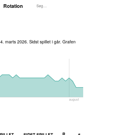
Rotation
 4. marts 2026
. Sidst spillet
i går
. Grafen
august
R
PILLET
SIDST SPILLET
#