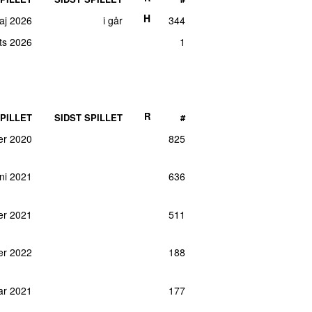
H
maj 2026
i går
344
ts 2026
1
R
PILLET
SIDST SPILLET
#
er 2020
825
uni 2021
636
er 2021
511
er 2022
188
uar 2021
177