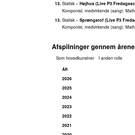
13.
Statisk
–
Højhus (Live P3 Fredagss
Komponist, medvirkende (sang):
Math
13.
Statisk
–
Sprængstof (Live P3 Fred
Komponist, medvirkende (sang):
Math
Afspilninger gennem årene
Som hovedkunstner
I anden rolle
ÅR
2026
2025
2024
2023
2022
2021
2020