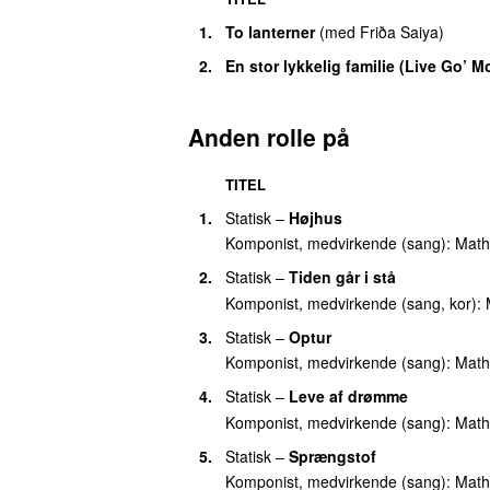
1.
To lanterner
(
med
Friða Saiya
)
UU
2.
En stor lykkelig familie (Live Go’ 
Anden rolle på
TITEL
1.
Statisk
–
Højhus
UU
Komponist, medvirkende (sang):
Math
2.
Statisk
–
Tiden går i stå
Komponist, medvirkende (sang, kor):
3.
Statisk
–
Optur
Komponist, medvirkende (sang):
Math
4.
Statisk
–
Leve af drømme
Komponist, medvirkende (sang):
Math
5.
Statisk
–
Sprængstof
Komponist, medvirkende (sang):
Math