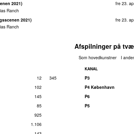
cenen 2021)
fre 23. ap
ias Ranch
agsscenen 2021)
fre 23. ap
ias Ranch
Afspilninger på tvæ
Som hovedkunstner
I anden
KANAL
12
345
P3
102
P4 København
145
P6
85
P5
925
1.106
143