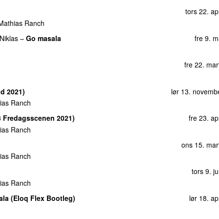
tors 22. ap
Mathias Ranch
Niklas
–
Go masala
fre 9. 
fre 22. ma
ld 2021)
lør 13. novemb
ias Ranch
3 Fredagsscenen 2021)
fre 23. ap
ias Ranch
ons 15. mar
ias Ranch
tors 9. j
ias Ranch
la (Eloq Flex Bootleg)
lør 18. ap