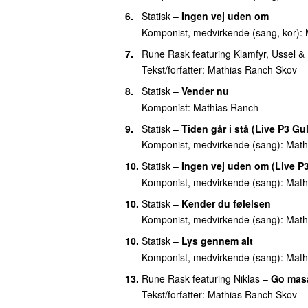
6.
Statisk
–
Ingen vej uden om
Komponist, medvirkende (sang, kor):
7.
Rune Rask
featuring
Klamfyr
,
Ussel
&
Tekst/forfatter:
Mathias Ranch Skov
8.
Statisk
–
Vender nu
Komponist:
Mathias Ranch
9.
Statisk
–
Tiden går i stå (Live P3 Gu
Komponist, medvirkende (sang):
Math
10.
Statisk
–
Ingen vej uden om (Live P
Komponist, medvirkende (sang):
Math
10.
Statisk
–
Kender du følelsen
Komponist, medvirkende (sang):
Math
10.
Statisk
–
Lys gennem alt
Komponist, medvirkende (sang):
Math
13.
Rune Rask
featuring
Niklas
–
Go masa
Tekst/forfatter:
Mathias Ranch Skov