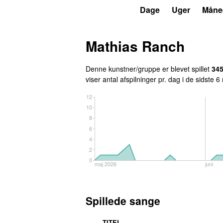
P3
Trends
Dage
Uger
Måne
Mathias Ranch
Denne kunstner/gruppe er blevet spillet
34
viser antal afspilninger pr. dag i de sidste 
12
10
8
6
4
2
0
maj 2026
juni
Spillede sange
TITEL