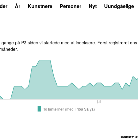
der
År
Kunstnere
Personer
Nyt
Uundgåelige
5
gange på P3 siden vi startede med at indeksere. Først registreret
ons
6 måneder.
juli
To lanterner
(
med
Friða Saiya
)
FØRST S