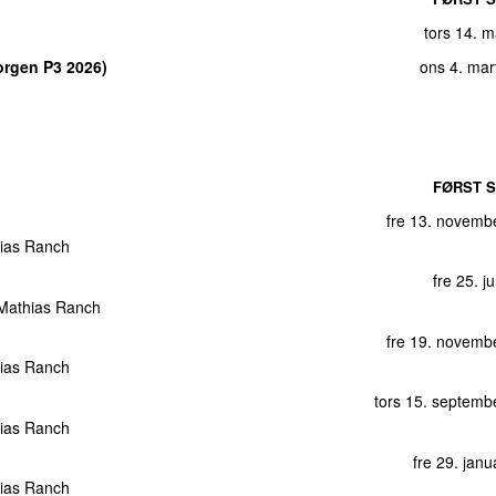
tors 14. 
Morgen P3 2026)
ons 4. mar
FØRST S
fre 13. novemb
ias Ranch
fre 25. j
Mathias Ranch
fre 19. novemb
ias Ranch
tors 15. septemb
ias Ranch
fre 29. jan
ias Ranch