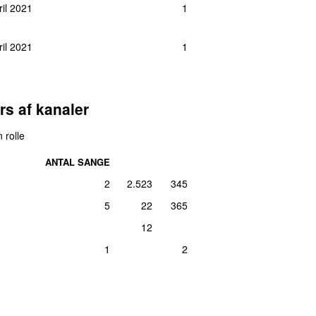
ril 2021
1
ril 2021
1
rs af kanaler
 rolle
ANTAL SANGE
2
2.523
345
5
22
365
12
1
2