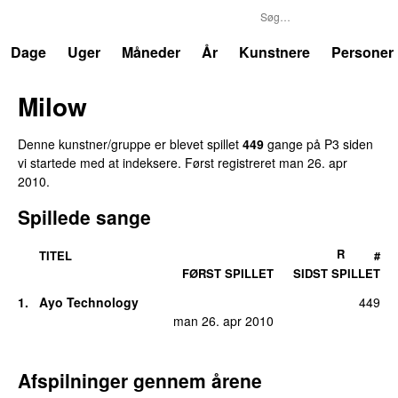
P3
Trends
Dage
Uger
Måneder
År
Kunstnere
Personer
Milow
Denne kunstner/gruppe er blevet spillet
449
gange på P3 siden
vi startede med at indeksere. Først registreret
man 26. apr
2010
.
Spillede sange
R
TITEL
#
FØRST SPILLET
SIDST SPILLET
1.
Ayo Technology
449
man 26. apr 2010
Afspilninger gennem årene