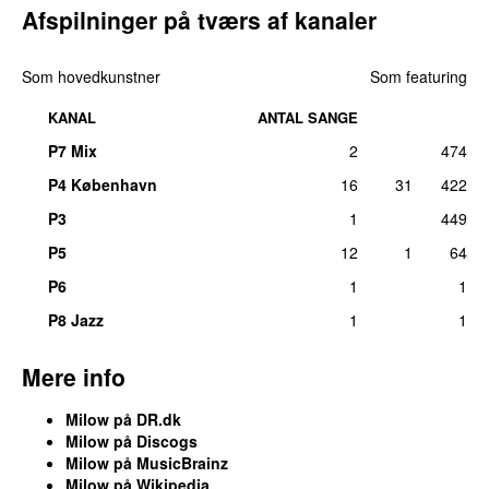
Afspilninger på tværs af kanaler
Som hovedkunstner
Som featuring
KANAL
ANTAL SANGE
P7 Mix
2
474
P4 København
16
31
422
P3
1
449
P5
12
1
64
P6
1
1
P8 Jazz
1
1
Mere info
Milow på DR.dk
Milow på Discogs
Milow på MusicBrainz
Milow på Wikipedia