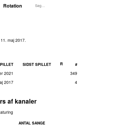
Rotation
s 11. maj 2017
.
R
PILLET
SIDST SPILLET
#
er 2021
349
maj 2017
4
rs af kanaler
aturing
ANTAL SANGE