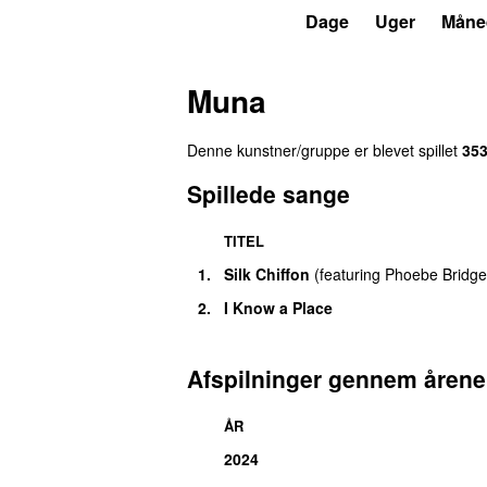
P3
Trends
Dage
Uger
Måne
Muna
Denne kunstner/gruppe er blevet spillet
35
Spillede sange
TITEL
1.
Silk Chiffon
(
featuring
Phoebe Bridge
2.
I Know a Place
Afspilninger gennem årene
ÅR
2024