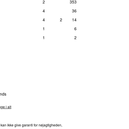
2
353
4
36
4
2
14
1
6
1
2
nds
ge i alt
 kan ikke give garanti for nøjagtigheden,