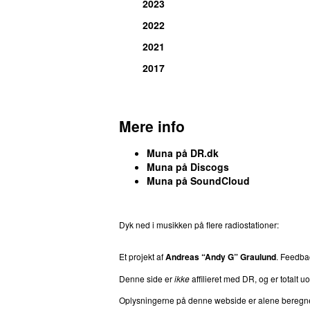
2023
2022
2021
2017
Mere info
Muna på DR.dk
Muna på Discogs
Muna på SoundCloud
Dyk ned i musikken på flere radiostationer:
P3
T
Et projekt af
Andreas “Andy G” Graulund
. Feedb
Denne side er
ikke
affilieret med DR, og er totalt uof
Oplysningerne på denne webside er alene beregnet ti