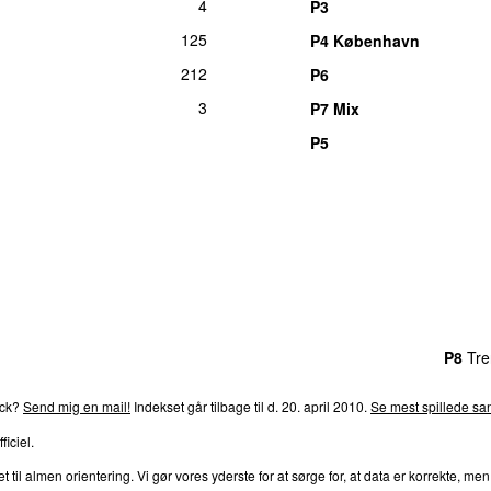
4
P3
125
P4 København
212
P6
3
P7 Mix
P5
rends
P4
Trends
P5
Trends
P6
Trends
P7
Trends
P8
Tre
ack?
Send mig en mail!
Indekset går tilbage til d. 20. april 2010.
Se mest spillede san
ficiel.
l almen orientering. Vi gør vores yderste for at sørge for, at data er korrekte, men