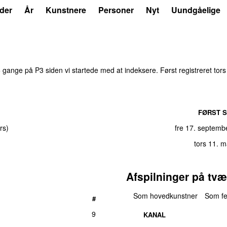
der
År
Kunstnere
Personer
Nyt
Uundgåelige
3
gange på P3 siden vi startede med at indeksere. Først registreret
tor
FØRST S
rs
)
fre 17. septemb
UU
tors 11. 
Afspilninger på tvæ
Som hovedkunstner
Som fe
#
9
KANAL