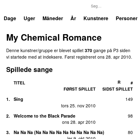
P3
Trends
Dage
Uger
Måneder
År
Kunstnere
Personer
My Chemical Romance
Denne kunstner/gruppe er blevet spillet
370
gange på P3 siden
vi startede med at indeksere. Først registreret
ons 28. apr 2010
.
Spillede sange
R
TITEL
#
FØRST SPILLET
SIDST SPILLET
1.
Sing
149
tors 25. nov 2010
2.
Welcome to the Black Parade
98
UU
ons 28. apr 2010
3.
Na Na Na (Na Na Na Na Na Na Na Na Na Na)
80
lør 9. okt 2010