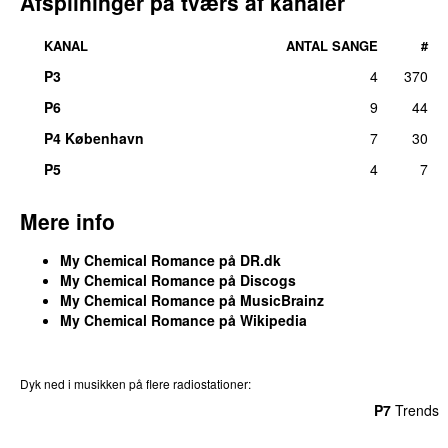
Afspilninger på tværs af kanaler
KANAL
ANTAL SANGE
#
P3
4
370
P6
9
44
P4 København
7
30
P5
4
7
Mere info
My Chemical Romance på DR.dk
My Chemical Romance på Discogs
My Chemical Romance på MusicBrainz
My Chemical Romance på Wikipedia
Dyk ned i musikken på flere radiostationer:
P3
Trends
P4
Trends
P5
Trends
P6
Trends
P7
Trends