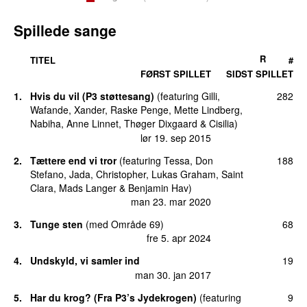
Spillede sange
R
TITEL
#
FØRST SPILLET
SIDST SPILLET
1.
Hvis du vil (P3 støttesang)
(
featuring
Gilli
,
282
Wafande
,
Xander
,
Raske Penge
,
Mette Lindberg
,
Nabiha
,
Anne Linnet
,
Thøger Dixgaard
&
Cisilia
)
lør 19. sep 2015
2.
Tættere end vi tror
(
featuring
Tessa
,
Don
188
Stefano
,
Jada
,
Christopher
,
Lukas Graham
,
Saint
Clara
,
Mads Langer
&
Benjamin Hav
)
man 23. mar 2020
3.
Tunge sten
(
med
Område 69
)
68
fre 5. apr 2024
4.
Undskyld, vi samler ind
19
man 30. jan 2017
5.
Har du krog? (Fra P3’s Jydekrogen)
(
featuring
9