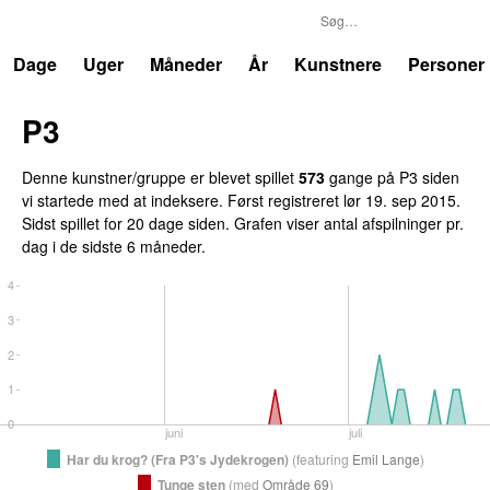
P3
Trends
Dage
Uger
Måneder
År
Kunstnere
Personer
P3
Denne kunstner/gruppe er blevet spillet
573
gange på P3 siden
vi startede med at indeksere. Først registreret
lør 19. sep 2015
.
Sidst spillet
for 20 dage siden
. Grafen viser antal afspilninger pr.
dag i de sidste 6 måneder.
4
3
2
1
0
juni
juli
Har du krog? (Fra P3's Jydekrogen)
(
featuring
Emil Lange
)
Tunge sten
(
med
Område 69
)