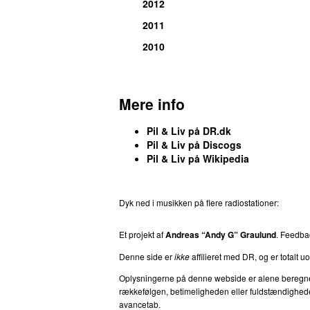
2012
2011
2010
Mere info
Pil & Liv på DR.dk
Pil & Liv på Discogs
Pil & Liv på Wikipedia
Dyk ned i musikken på flere radiostationer:
P3
T
Et projekt af
Andreas “Andy G” Graulund
. Feedb
Denne side er
ikke
affilieret med DR, og er totalt uof
Oplysningerne på denne webside er alene beregnet ti
rækkefølgen, betimeligheden eller fuldstændigheden 
avancetab.