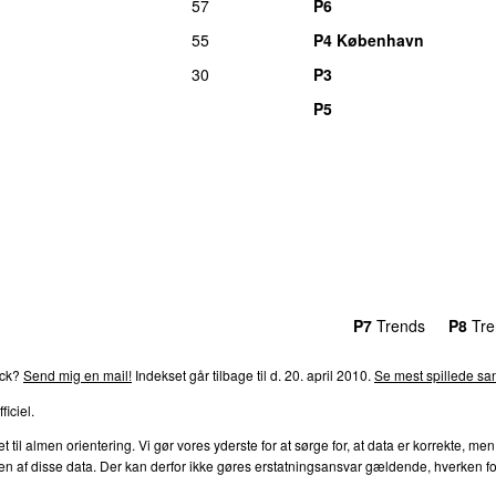
57
P6
55
P4 København
30
P3
P5
rends
P4
Trends
P5
Trends
P6
Trends
P7
Trends
P8
Tre
ack?
Send mig en mail!
Indekset går tilbage til d. 20. april 2010.
Se mest spillede san
ficiel.
l almen orientering. Vi gør vores yderste for at sørge for, at data er korrekte, men
af disse data. Der kan derfor ikke gøres erstatningsansvar gældende, hverken for dire