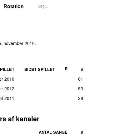
Rotation
 5. november 2010
.
R
PILLET
SIDST SPILLET
#
er 2010
61
uar 2012
53
ril 2011
28
rs af kanaler
ANTAL SANGE
#