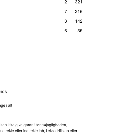
2
321
7
316
3
142
6
35
nds
ge i alt
 kan ikke give garanti for nøjagtigheden,
kte eller indirekte tab, f.eks. driftstab eller