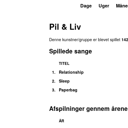
P3
Trends
Dage
Uger
Måne
Pil & Liv
Denne kunstner/gruppe er blevet spillet
14
Spillede sange
TITEL
1.
Relationship
2.
Sleep
3.
Paperbag
Afspilninger gennem årene
ÅR