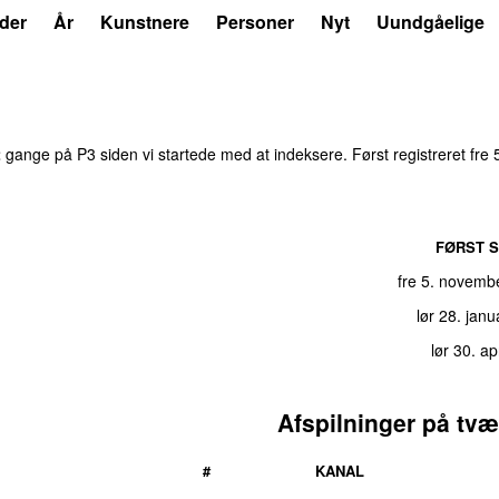
der
År
Kunstnere
Personer
Nyt
Uundgåelige
2
gange på P3 siden vi startede med at indeksere. Først registreret
fre
FØRST S
fre 5. novemb
lør 28. jan
lør 30. ap
Afspilninger på tvæ
#
KANAL