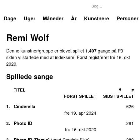
P3
Trends
Dage
Uger
Måneder
År
Kunstnere
Personer
Remi Wolf
Denne kunstner/gruppe er blevet spillet
1.407
gange på P3
siden vi startede med at indeksere. Først registreret
fre 16. okt
2020
.
Spillede sange
R
TITEL
#
FØRST SPILLET
SIDST SPILLET
1.
Cinderella
626
UU
fre 19. apr 2024
2.
Photo ID
281
UU
fre 16. okt 2020
3.
Photo ID (Remix)
(
med
Dominic Fike
)
280