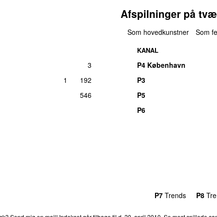
Afspilninger på tvæ
Som hovedkunstner
Som fe
KANAL
3
P4 København
1
192
P3
546
P5
P6
rends
P4
Trends
P5
Trends
P6
Trends
P7
Trends
P8
Tre
ack?
Send mig en mail!
Indekset går tilbage til d. 20. april 2010.
Se mest spillede san