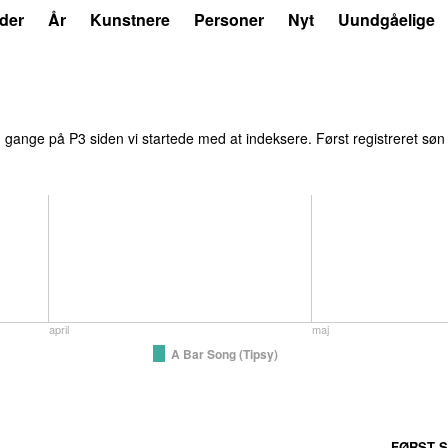
der
År
Kunstnere
Personer
Nyt
Uundgåelige
1
gange på P3 siden vi startede med at indeksere. Først registreret
søn 
april
maj
A Bar Song (Tipsy)
FØRST S