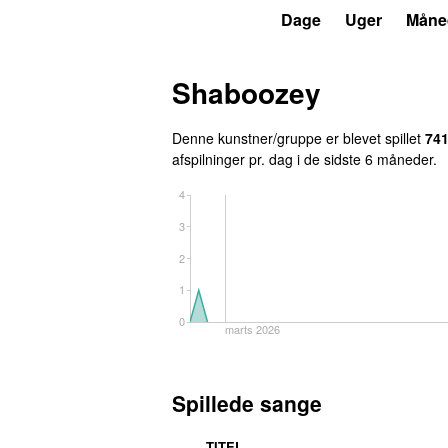
P3
Trends
Dage
Uger
Måne
Shaboozey
Denne kunstner/gruppe er blevet spillet
74
afspilninger pr. dag i de sidste 6 måneder.
4
3
2
1
0
marts 2026
Spillede sange
TITEL