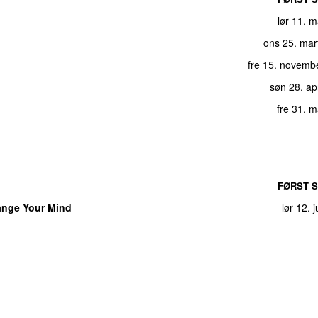
lør 11. 
ons 25. mar
fre 15. novemb
søn 28. ap
fre 31. 
FØRST S
nge Your Mind
lør 12. 