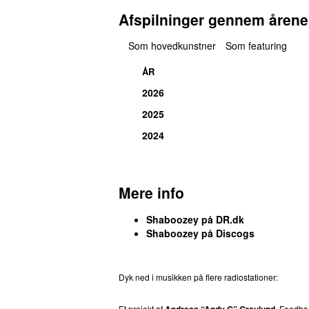
Afspilninger gennem årene
Som hovedkunstner
Som featuring
ÅR
2026
2025
2024
Mere info
Shaboozey på DR.dk
Shaboozey på Discogs
Dyk ned i musikken på flere radiostationer:
P3
T
Et projekt af
Andreas “Andy G” Graulund
. Feedb