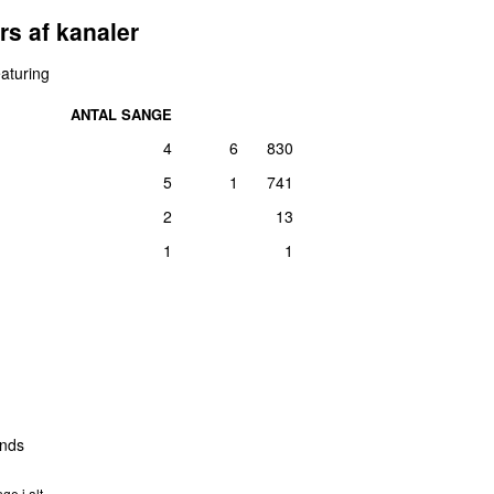
rs af kanaler
aturing
ANTAL SANGE
4
6
830
5
1
741
2
13
1
1
nds
ge i alt