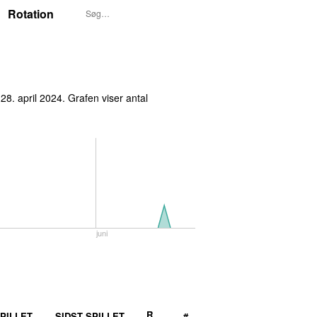
Rotation
28. april 2024
. Grafen viser antal
juni
R
PILLET
SIDST SPILLET
#