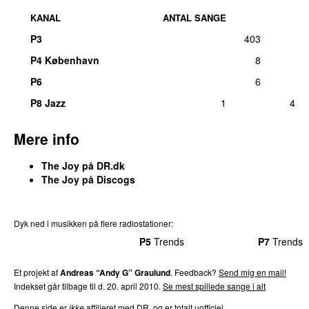
KANAL
ANTAL SANGE
P3
403
P4 København
8
P6
6
P8 Jazz
1
4
Mere info
The Joy på DR.dk
The Joy på Discogs
Dyk ned i musikken på flere radiostationer:
P3
Trends
P4
Trends
P5
Trends
P6
Trends
P7
Trends
Et projekt af
Andreas “Andy G” Graulund
. Feedback?
Send mig en mail!
Indekset går tilbage til d. 20. april 2010.
Se mest spillede sange i alt
Denne side er
ikke
affilieret med DR, og er totalt uofficiel.