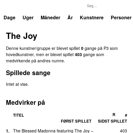
P3
Trends
Dage
Uger
Måneder
År
Kunstnere
Personer
The Joy
Denne kunstner/gruppe er blevet spillet
0
gange på P3 som
hovedkunstner, men er blevet spillet
403
gange som
medvirkende på andres numre.
Spillede sange
Intet at vise.
Medvirker på
R
TITEL
#
FØRST SPILLET
SIDST SPILLET
1.
The Blessed Madonna
featuring
The Joy
–
403