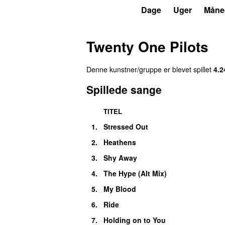
P3
Trends
Dage
Uger
Måne
Twenty One Pilots
Denne kunstner/gruppe er blevet spillet
4.2
Spillede sange
TITEL
1.
Stressed Out
UU
2.
Heathens
3.
Shy Away
4.
The Hype (Alt Mix)
5.
My Blood
6.
Ride
7.
Holding on to You