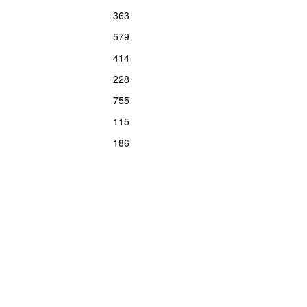
363
579
414
228
755
115
186
rends
P4
Trends
P5
Trends
P6
Trends
P7
Trends
P8
Tre