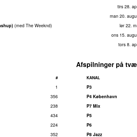
tirs 28. ap
man 20. augu
ashup)
(
med
The Weeknd
)
lør 22. 
ons 15. augu
tors 8. ap
Afspilninger på tvæ
#
KANAL
1
P3
356
P4 København
238
P7 Mix
434
P5
224
P6
352
P8 Jazz