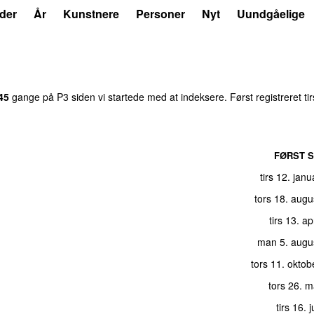
der
År
Kunstnere
Personer
Nyt
Uundgåelige
45
gange på P3 siden vi startede med at indeksere. Først registreret
ti
FØRST S
tirs 12. jan
tors 18. aug
tirs 13. ap
man 5. augu
tors 11. okto
tors 26. 
tirs 16. 