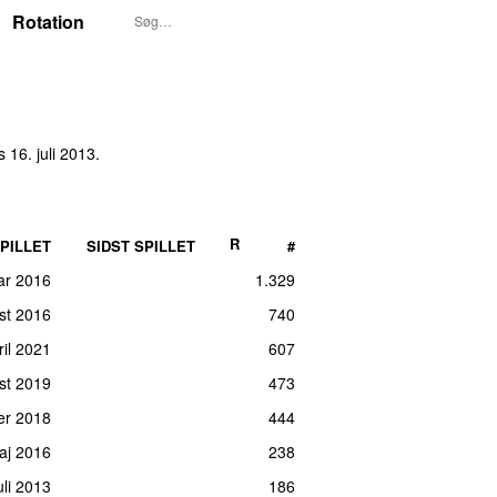
Rotation
rs 16. juli 2013
.
R
PILLET
SIDST SPILLET
#
uar 2016
1.329
ust 2016
740
ril 2021
607
st 2019
473
ber 2018
444
maj 2016
238
juli 2013
186