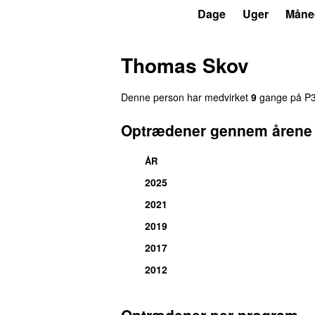
P3
Trends
Dage
Uger
Måne
Thomas Skov
Denne person har medvirket
9
gange på P3 
Optrædener gennem årene
ÅR
2025
2021
2019
2017
2012
Optrædener per program