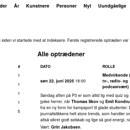
der
År
Kunstnere
Personer
Nyt
Uundgåelige
siden vi startede med at indeksere. Første registrerede optræden var
Alle optrædener
#
DATO
ROLLE
Medvirkende (
1
søn 22. juni 2025
18:00
tv-, radio- og
1
podcastvært)
1
Søndag aften på P3 er som altid lig med quiz og 
jyske herrer, når
Thomas Skov
og
Emil Kondr
1
fra en ny form for kampsport til glade studenter.
5
journalistikkens helt store trends, som handler 
altså sikret godt selskab og lige så god energi, nå
Vært:
Gritt Jakobsen
.