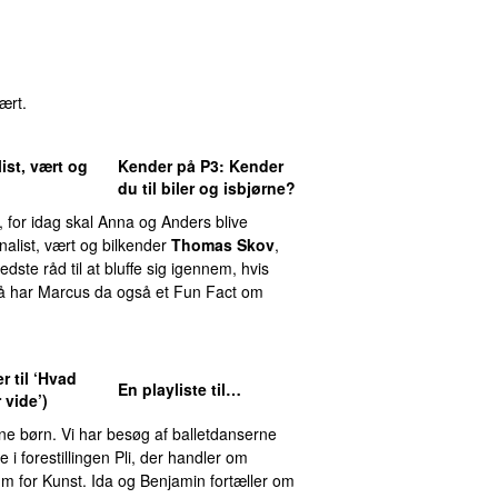
vært.
ist, vært og
Kender på P3
: Kender
du til biler og isbjørne?
, for idag skal Anna og Anders blive
rnalist, vært og bilkender
Thomas Skov
,
dste råd til at bluffe sig igennem, hvis
 så har Marcus da også et Fun Fact om
r til ‘Hvad
En playliste til…
 vide’)
ine børn. Vi har besøg af balletdanserne
le i forestillingen Pli, der handler om
m for Kunst. Ida og Benjamin fortæller om