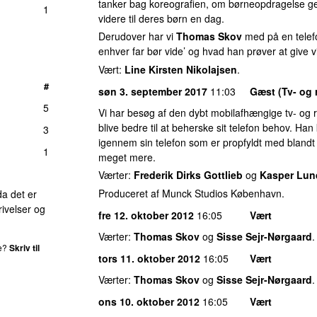
tanker bag koreografien, om børneopdragelse gene
1
videre til deres børn en dag.
Derudover har vi
Thomas Skov
med på en telefo
enhver far bør vide’ og hvad han prøver at give vi
Vært:
Line Kirsten Nikolajsen
.
#
søn 3. september 2017
11:03
Gæst (Tv- og 
5
Vi har besøg af den dybt mobilafhængige tv- og 
blive bedre til at beherske sit telefon behov. 
3
igennem sin telefon som er propfyldt med blandt 
1
meget mere.
Værter:
Frederik Dirks Gottlieb
og
Kasper Lun
Produceret af Munck Studios København.
da det er
ivelser og
fre 12. oktober 2012
16:05
Vært
Værter:
Thomas Skov
og
Sisse Sejr-Nørgaard
.
de?
Skriv til
tors 11. oktober 2012
16:05
Vært
Værter:
Thomas Skov
og
Sisse Sejr-Nørgaard
.
ons 10. oktober 2012
16:05
Vært