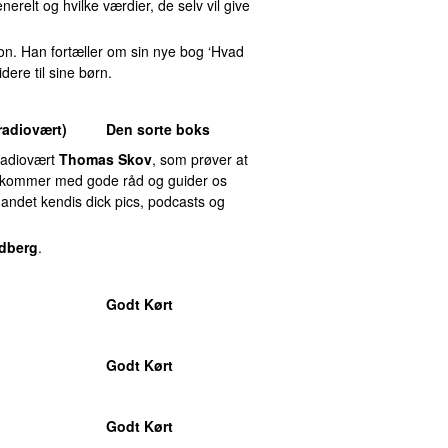
relt og hvilke værdier, de selv vil give
n. Han fortæller om sin nye bog ‘Hvad
dere til sine børn.
radiovært)
Den sorte boks
radiovært
Thomas Skov
, som prøver at
Han kommer med gode råd og guider os
andet kendis dick pics, podcasts og
dberg
.
Godt Kørt
Godt Kørt
Godt Kørt