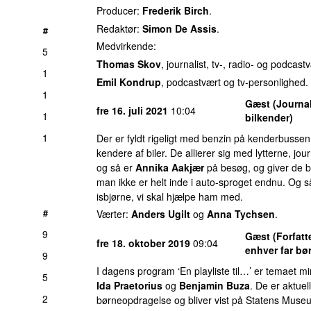
Producer:
Frederik Birch
.
Redaktør:
Simon De Assis
.
#
Medvirkende:
5
Thomas Skov
, journalist, tv-, radio- og podcast
1
Emil Kondrup
, podcastvært og tv-personlighed.
1
Gæst (Journal
fre 16. juli 2021
10:04
1
bilkender)
1
Der er fyldt rigeligt med benzin på kenderbussen
kendere af biler. De allierer sig med lytterne, jou
og så er
Annika Aakjær
på besøg, og giver de be
man ikke er helt inde i auto-sproget endnu. Og
isbjørne, vi skal hjælpe ham med.
#
Værter:
Anders Ugilt
og
Anna Tychsen
.
9
Gæst (Forfatte
fre 18. oktober 2019
09:04
enhver far bør
9
I dagens program ‘En playliste til…’ er temaet m
5
Ida Praetorius
og
Benjamin Buza
. De er aktuel
2
børneopdragelse og bliver vist på Statens Museu