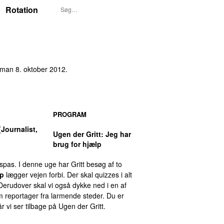
Rotation
man 8. oktober 2012
.
PROGRAM
Journalist,
Ugen der Gritt
: Jeg har
brug for hjælp
spas. I denne uge har Gritt besøg af to
up
lægger vejen forbi. Der skal quizzes i alt
 Derudover skal vi også dykke ned i en af
om reportager fra larmende steder. Du er
r vi ser tilbage på Ugen der Gritt.