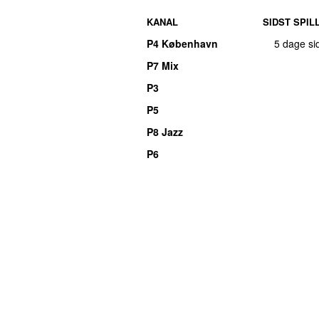
KANAL
SIDST SPIL
P4 København
5 dage si
P7 Mix
P3
P5
P8 Jazz
P6