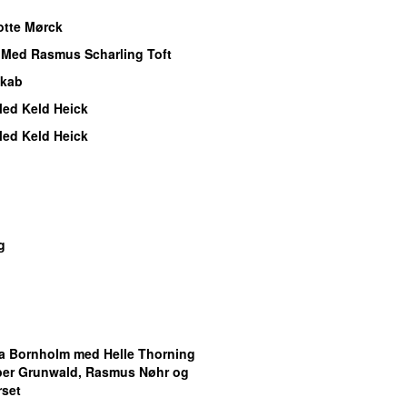
otte Mørck
:
Med Rasmus Scharling Toft
skab
ed Keld Heick
ed Keld Heick
g
a Bornholm med Helle Thorning
per Grunwald, Rasmus Nøhr og
rset