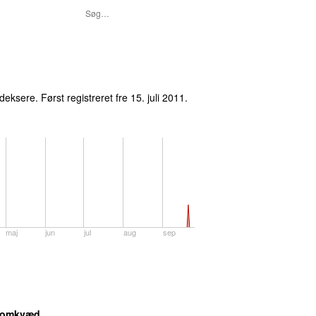
ndeksere.
Først registreret
fre 15. juli 2011
.
maj
jun
jul
aug
sep
t omkvæd