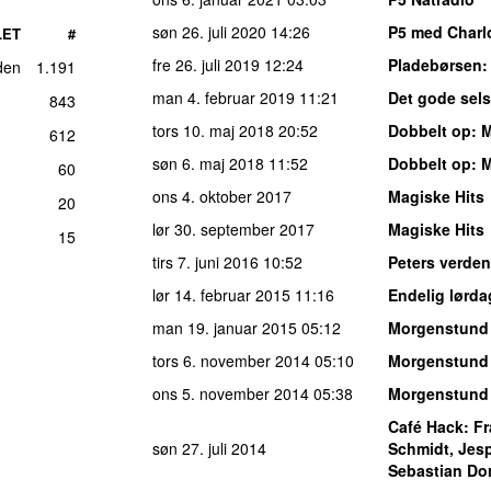
søn 26. juli 2020
14:26
P5 med Charl
LET
#
fre 26. juli 2019
12:24
Pladebørsen
den
1.191
man 4. februar 2019
11:21
Det gode sel
843
tors 10. maj 2018
20:52
Dobbelt op
:
M
612
søn 6. maj 2018
11:52
Dobbelt op
:
M
60
ons 4. oktober 2017
Magiske Hits
20
lør 30. september 2017
Magiske Hits
15
tirs 7. juni 2016
10:52
Peters verden
lør 14. februar 2015
11:16
Endelig lørda
man 19. januar 2015
05:12
Morgenstund
tors 6. november 2014
05:10
Morgenstund
ons 5. november 2014
05:38
Morgenstund
Café Hack
:
Fr
søn 27. juli 2014
Schmidt, Jes
Sebastian Do