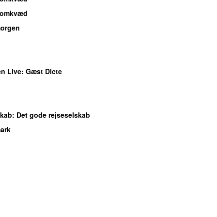
t omkvæd
morgen
n Live
:
Gæst Dicte
skab
:
Det gode rejseselskab
ark