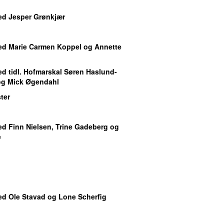
d Jesper Grønkjær
d Marie Carmen Koppel og Annette
d tidl. Hofmarskal Søren Haslund-
og Mick Øgendahl
ter
d Finn Nielsen, Trine Gadeberg og
e
d Ole Stavad og Lone Scherfig