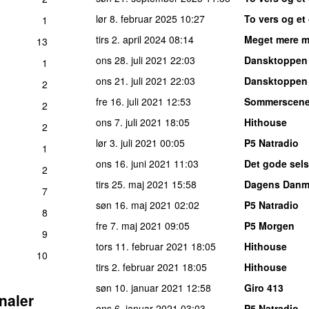
lør 8. februar 2025
10:27
To vers og e
1
tirs 2. april 2024
08:14
Meget mere 
13
ons 28. juli 2021
22:03
Dansktoppen
1
ons 21. juli 2021
22:03
Dansktoppen
2
fre 16. juli 2021
12:53
Sommerscene
2
ons 7. juli 2021
18:05
Hithouse
2
lør 3. juli 2021
00:05
P5 Natradio
1
ons 16. juni 2021
11:03
Det gode sel
2
tirs 25. maj 2021
15:58
Dagens Danm
7
søn 16. maj 2021
02:02
P5 Natradio
8
fre 7. maj 2021
09:05
P5 Morgen
9
tors 11. februar 2021
18:05
Hithouse
10
tirs 2. februar 2021
18:05
Hithouse
søn 10. januar 2021
12:58
Giro 413
naler
ons 6. januar 2021
03:03
P5 Natradio