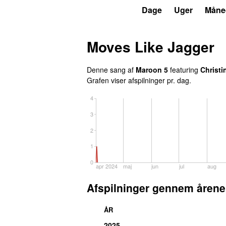
P5
Trends
Dage
Uger
Måne
Moves Like Jagger
Denne sang af
Maroon 5
featuring
Christi
Grafen viser afspilninger pr. dag.
4
3
2
1
0
apr 2024
maj
jun
jul
aug
Afspilninger gennem årene
ÅR
2025