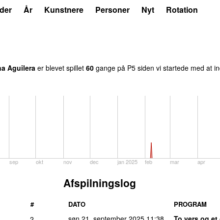
der
År
Kunstnere
Personer
Nyt
Rotation
na Aguilera
er blevet spillet
60
gang
e
på
P5
siden vi startede med at i
sep
okt
nov
dec
jan 2025
feb
mar
apr
Afspilningslog
#
DATO
PROGRAM
søn 21. september 2025
11:38
To vers og e
2