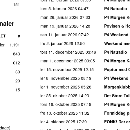
151
tors 5. februar 2026
04:47
P4 Natradio
man 26. januar 2026
07:33
P4 Morgen 
naler
man 19. januar 2026
14:28
Povlsen & H
søn 11. januar 2026
07:42
P4 Weekend
LET
#
fre 2. januar 2026
12:50
Weekend me
den
1.191
tors 11. december 2025
03:46
P4 Natradio
843
man 1. december 2025
09:05
P4 Morgen 
612
lør 15. november 2025
12:15
Poptur med C
60
lør 8. november 2025
08:19
P4 Weekend
20
lør 1. november 2025
05:28
Morgenklub
15
lør 25. oktober 2025
14:23
Det Store Ta
tors 16. oktober 2025
07:19
P4 Morgen 
fre 10. oktober 2025
11:32
Formiddag p
lør 4. oktober 2025
17:39
FONK! Det er
 dage)