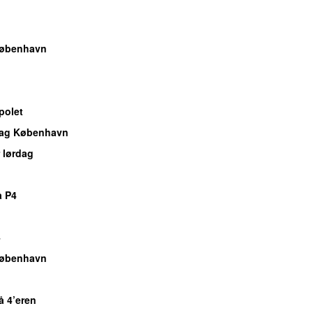
København
polet
dag København
 lørdag
å P4
4
København
å 4’eren