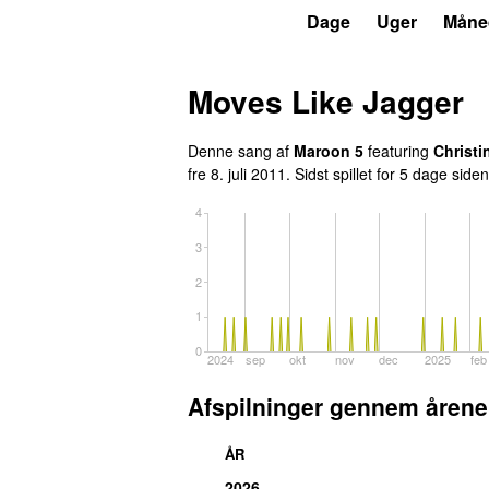
P4
Trends
Dage
Uger
Måne
Moves Like Jagger
Denne sang af
Maroon 5
featuring
Christi
fre 8. juli 2011
. Sidst spillet
for 5 dage siden
4
3
2
1
0
2024
sep
okt
nov
dec
2025
feb
Afspilninger gennem årene
ÅR
2026