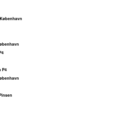
 København
København
P4
å P4
København
Pinsen