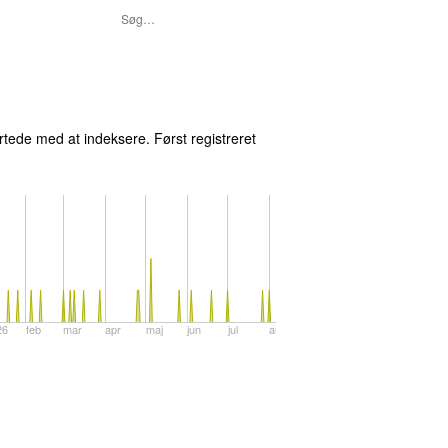
ede med at indeksere. Først registreret
26
feb
mar
apr
maj
jun
jul
aug