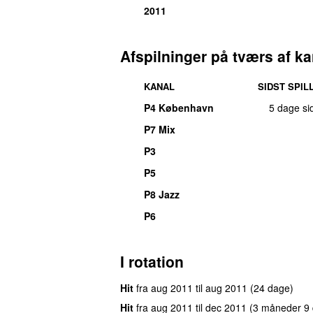
2011
Afspilninger på tværs af ka
KANAL
SIDST SPIL
P4 København
5 dage si
P7 Mix
P3
P5
P8 Jazz
P6
I rotation
Hit
fra
aug 2011
til
aug 2011
(24 dage)
Hit
fra
aug 2011
til
dec 2011
(3 måneder 9