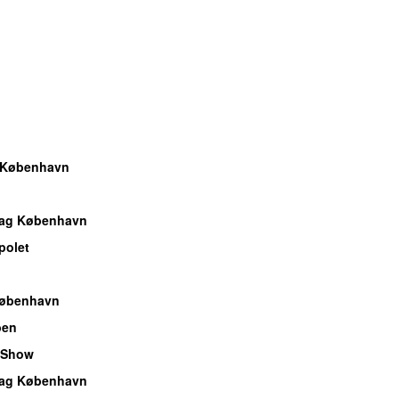
 København
dag København
polet
København
ben
 Show
dag København