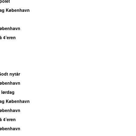
polet
dag København
København
å 4’eren
Godt nytår
København
 lørdag
dag København
København
å 4’eren
København