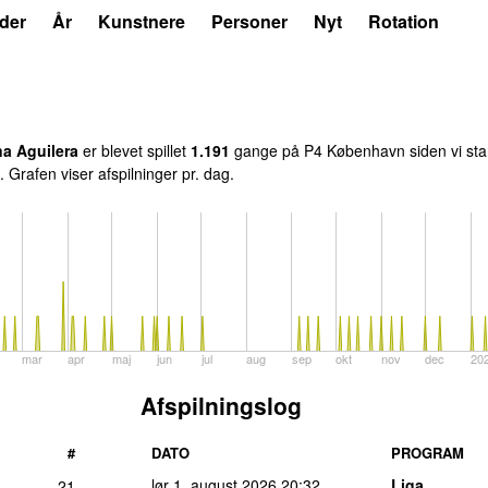
der
År
Kunstnere
Personer
Nyt
Rotation
na Aguilera
er blevet spillet
1.191
gange på P4 København siden vi start
. Grafen viser afspilninger pr. dag.
mar
apr
maj
jun
jul
aug
sep
okt
nov
dec
20
Afspilningslog
#
DATO
PROGRAM
lør 1. august 2026
20:32
Liga
21