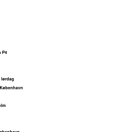
å P4
 lørdag
 København
olm
København