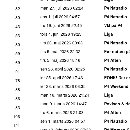
man 27. juli 2026
02:24
P4 Natradio
32
ons 1. juli 2026
04:57
P4 Natradio
30
fre 19. juni 2026
22:45
VM på P4
43
tors 4. juni 2026
19:23
Liga
53
tirs 26. maj 2026
00:03
P4 Natradio
80
tirs 5. maj 2026
22:32
Før natten p
59
tirs 5. maj 2026
18:16
P4 Aften
69
søn 26. april 2026
02:25
P4 Natradio
91
lør 25. april 2026
17:46
FONK! Det er
78
lør 28. marts 2026
06:35
P4 Weekend
88
man 16. marts 2026
21:24
Liga
86
man 9. marts 2026
14:47
Povlsen & H
83
fre 6. marts 2026
21:03
P4 Aften
106
søn 1. marts 2026
04:57
P4 Natradio
121
tors 12. februar 2026
07:33
P4 Morgen 