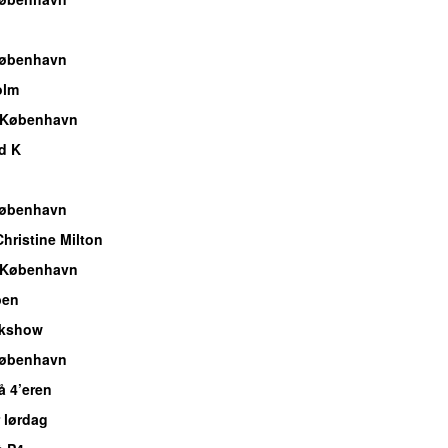
København
olm
 København
d K
København
hristine Milton
 København
ben
lkshow
København
å 4’eren
 lørdag