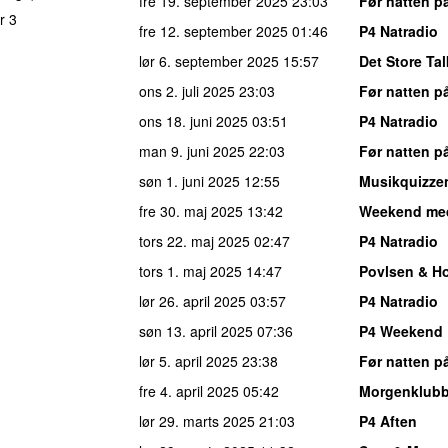
fre 19. september 2025
23:03
Før natten p
r 3
fre 12. september 2025
01:46
P4 Natradio
lør 6. september 2025
15:57
Det Store Ta
ons 2. juli 2025
23:03
Før natten p
ons 18. juni 2025
03:51
P4 Natradio
man 9. juni 2025
22:03
Før natten p
søn 1. juni 2025
12:55
Musikquizze
fre 30. maj 2025
13:42
Weekend me
tors 22. maj 2025
02:47
P4 Natradio
tors 1. maj 2025
14:47
Povlsen & H
lør 26. april 2025
03:57
P4 Natradio
søn 13. april 2025
07:36
P4 Weekend
lør 5. april 2025
23:38
Før natten p
fre 4. april 2025
05:42
Morgenklub
lør 29. marts 2025
21:03
P4 Aften