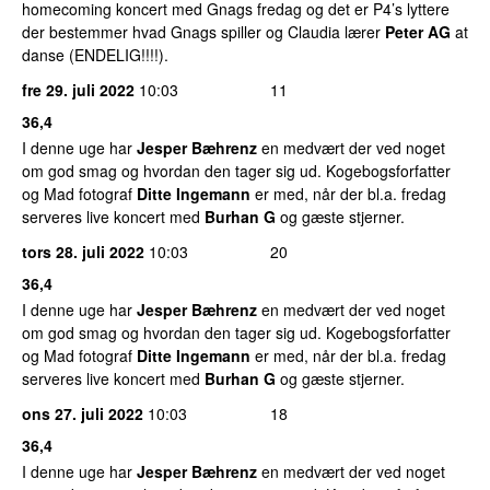
homecoming koncert med Gnags fredag og det er P4’s lyttere
der bestemmer hvad Gnags spiller og Claudia lærer
Peter AG
at
danse (ENDELIG!!!!).
fre 29. juli 2022
10:03
11
36,4
I denne uge har
Jesper Bæhrenz
en medvært der ved noget
om god smag og hvordan den tager sig ud. Kogebogsforfatter
og Mad fotograf
Ditte Ingemann
er med, når der bl.a. fredag
serveres live koncert med
Burhan G
og gæste stjerner.
tors 28. juli 2022
10:03
20
36,4
I denne uge har
Jesper Bæhrenz
en medvært der ved noget
om god smag og hvordan den tager sig ud. Kogebogsforfatter
og Mad fotograf
Ditte Ingemann
er med, når der bl.a. fredag
serveres live koncert med
Burhan G
og gæste stjerner.
ons 27. juli 2022
10:03
18
36,4
I denne uge har
Jesper Bæhrenz
en medvært der ved noget