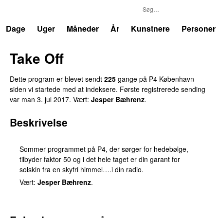
P4
Trends
Dage
Uger
Måneder
År
Kunstnere
Personer
Take Off
Dette program er blevet sendt
225
gange på P4 København
siden vi startede med at indeksere. Første registrerede sending
var
man 3. jul 2017
. Vært:
Jesper Bæhrenz
.
Beskrivelse
Sommer programmet på P4, der sørger for hedebølge,
tilbyder faktor 50 og i det hele taget er din garant for
solskin fra en skyfri himmel….i din radio.
Vært:
Jesper Bæhrenz
.