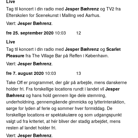
Live
Tag til koncert i din radio med
Jesper Bæhrenz
og TV2 fra
Efterskolen for Scenekunst i Malling ved Aarhus.
Vært:
Jesper Bæhrenz
.
fre 25. september 2020
10:03
12
Live
Tag til koncert i din radio med
Jesper Bæhrenz
og
Scarlet
Pleasure
fra The Village Bar på Reffen i København.
Vært:
Jesper Bæhrenz
.
fre 7. august 2020
10:03
13
Take Off er programmet, der går på arbejde, mens danskerne
holder fri. Fra forskellige locations rundt i landet vil
Jesper
Bæhrenz
og hans hold gennem lige dele stemning,
underholdning, gennemgående gimmicks og lytterinteraktion,
sørge for lyden af ferie og sommer hver formiddag. De
forskellige locations er spektakulære og som udgangspunkt
valgt ud fra kriteriet, at hér bliver der stadig arbejdet, mens
resten af landet holder fri.
Vært:
Jesper Bæhrenz
.