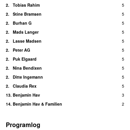
2.
Tobias Rahim
5
2.
Stine Bramsen
5
2.
Burhan G
5
2.
Mads Langer
5
2.
Lasse Madsen
5
2.
Peter AG
5
2.
Puk Elgaard
5
2.
Nina Bendixen
5
2.
Ditte Ingemann
5
2.
Claudia Rex
5
13.
Benjamin Hav
3
14.
Benjamin Hav & Familien
2
Programlog