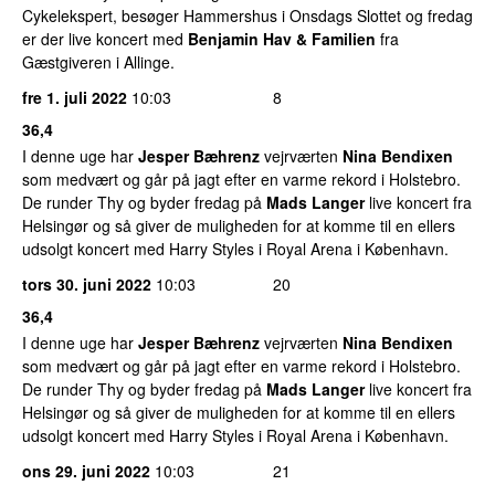
Cykelekspert, besøger Hammershus i Onsdags Slottet og fredag
er der live koncert med
Benjamin Hav & Familien
fra
Gæstgiveren i Allinge.
fre 1. juli 2022
10:03
8
36,4
I denne uge har
Jesper Bæhrenz
vejrværten
Nina Bendixen
som medvært og går på jagt efter en varme rekord i Holstebro.
De runder Thy og byder fredag på
Mads Langer
live koncert fra
Helsingør og så giver de muligheden for at komme til en ellers
udsolgt koncert med Harry Styles i Royal Arena i København.
tors 30. juni 2022
10:03
20
36,4
I denne uge har
Jesper Bæhrenz
vejrværten
Nina Bendixen
som medvært og går på jagt efter en varme rekord i Holstebro.
De runder Thy og byder fredag på
Mads Langer
live koncert fra
Helsingør og så giver de muligheden for at komme til en ellers
udsolgt koncert med Harry Styles i Royal Arena i København.
ons 29. juni 2022
10:03
21