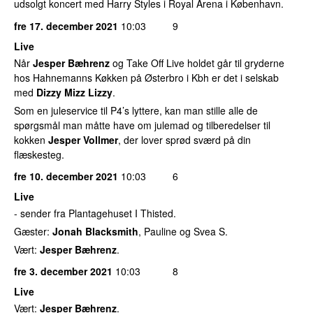
udsolgt koncert med Harry Styles i Royal Arena i København.
fre 17. december 2021
10:03
9
Live
Når
Jesper Bæhrenz
og Take Off Live holdet går til gryderne
hos Hahnemanns Køkken på Østerbro i Kbh er det i selskab
med
Dizzy Mizz Lizzy
.
Som en juleservice til P4’s lyttere, kan man stille alle de
spørgsmål man måtte have om julemad og tilberedelser til
kokken
Jesper Vollmer
, der lover sprød sværd på din
flæskesteg.
fre 10. december 2021
10:03
6
Live
- sender fra Plantagehuset I Thisted.
Gæster:
Jonah Blacksmith
, Pauline og Svea S.
Vært:
Jesper Bæhrenz
.
fre 3. december 2021
10:03
8
Live
Vært:
Jesper Bæhrenz
.