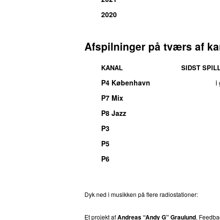
2020
Afspilninger på tværs af ka
KANAL
SIDST SPIL
P4 København
i
P7 Mix
P8 Jazz
P3
P5
P6
Dyk ned i musikken på flere radiostationer:
P3
T
Et projekt af
Andreas “Andy G” Graulund
. Feedba