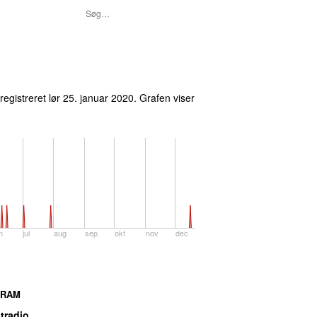
registreret
lør 25. januar 2020
.
Grafen viser
n
jul
aug
sep
okt
nov
dec
GRAM
tradio