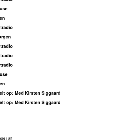
ouse
en
tradio
orgen
tradio
tradio
tradio
ouse
en
lt op
:
Med Kirsten Siggaard
lt op
:
Med Kirsten Siggaard
nds
ge i alt