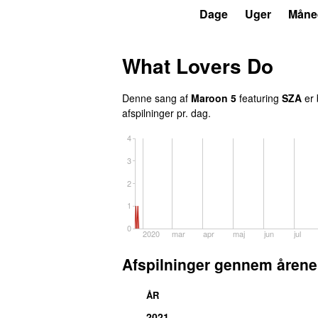
P5
Trends
Dage
Uger
Måne
What Lovers Do
Denne sang af
Maroon 5
featuring
SZA
er 
afspilninger pr. dag.
4
3
2
1
0
2020
mar
apr
maj
jun
jul
Afspilninger gennem årene
ÅR
2021