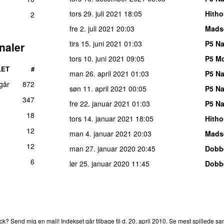
tors 29. juli 2021
18:05
Hith
2
fre 2. juli 2021
20:03
Mads
tirs 15. juni 2021
01:03
P5 Na
naler
tors 10. juni 2021
09:05
P5 M
LET
#
man 26. april 2021
01:03
P5 Na
 går
872
søn 11. april 2021
00:05
P5 Na
347
fre 22. januar 2021
01:03
P5 Na
18
tors 14. januar 2021
18:05
Hith
12
man 4. januar 2021
20:03
Mads
12
man 27. januar 2020
20:45
Dobbe
6
lør 25. januar 2020
11:45
Dobbe
rends
P4
Trends
P5
Trends
P6
Trends
P7
Trends
P8
Tre
ck?
Send mig en mail!
Indekset går tilbage til d.
20. april 2010
.
Se mest spillede san