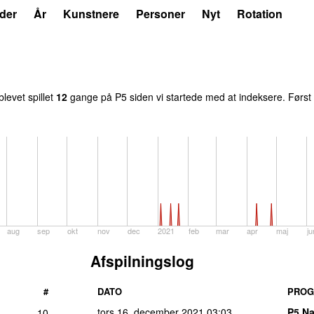
der
År
Kunstnere
Personer
Nyt
Rotation
blevet spillet
12
gang
e
på
P5
siden vi startede med at indeksere.
Først 
aug
sep
okt
nov
dec
2021
feb
mar
apr
maj
ju
Afspilningslog
#
DATO
PRO
tors 16. december 2021
03:03
P5 Na
10