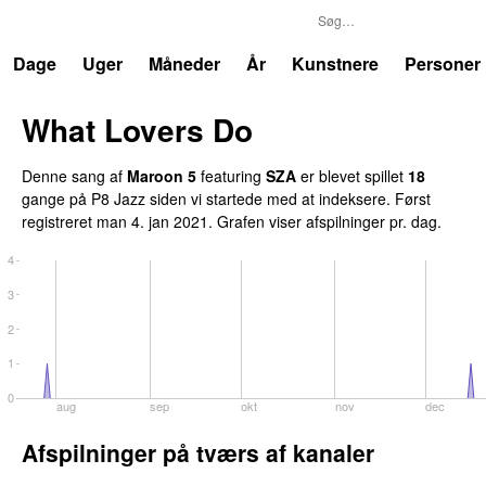
P8
Trends
Dage
Uger
Måneder
År
Kunstnere
Personer
What Lovers Do
Denne sang af
Maroon 5
featuring
SZA
er blevet spillet
18
gang
e
på
P8 Jazz
siden vi startede med at indeksere.
Først
registreret
man 4. jan 2021
.
Grafen viser afspilninger pr. dag.
4
3
2
1
0
aug
sep
okt
nov
dec
Afspilninger på tværs af kanaler