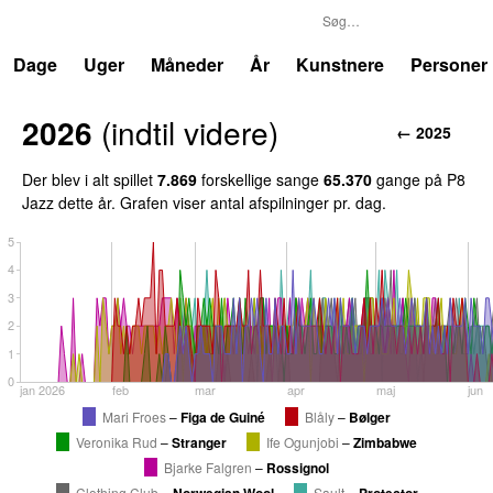
P8
Trends
Dage
Uger
Måneder
År
Kunstnere
Personer
2026
(
indtil videre
)
←
2025
Der blev i alt spillet
7.869
forskellige sang
e
65.370
gang
e
på
P8
Jazz
dette år. Grafen viser antal afspilninger pr. dag.
5
4
3
2
1
0
jan 2026
feb
mar
apr
maj
jun
Mari Froes
–
Figa de Guiné
Blåly
–
Bølger
Veronika Rud
–
Stranger
Ife Ogunjobi
–
Zimbabwe
Bjarke Falgren
–
Rossignol
Clothing Club
–
Norwegian Wool
Sault
–
Protector