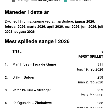
Måneder i dette år
Dyk ned i informationerne ved at nærstudere:
januar 2026
,
februar 2026
,
marts 2026
,
april 2026
,
maj 2026
,
juni 2026
,
juli
2026
,
august 2026
Mest spillede sange i
2026
TITEL
#
FØRST SPILLET
1
.
Mari Froes
–
Figa de Guiné
311
tors 19. feb 2026
2
.
Blåly
–
Bølger
258
man 2. feb 2026
3
.
Veronika Rud
–
Stranger
253
fre 6. feb 2026
4
.
Ife Ogunjobi
–
Zimbabwe
238
man 19. jan 2026