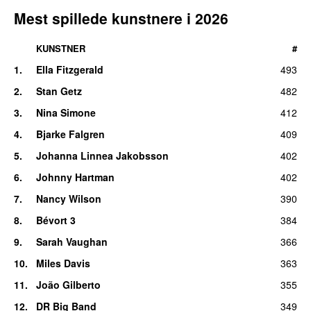
13
.
Sven Wunder
–
Scenic Byway
186
Mest spillede kunstnere i
2026
man 5. jan 2026
14
.
Karmen Rõivassepp
&
Aarhus Jazz Orchestra
–
163
KUNSTNER
#
Hidden in the Melody
1
.
Ella Fitzgerald
493
tors 12. jan 2023
2
.
Stan Getz
482
15
.
Don West
–
Send It Back
162
søn 3. maj 2026
3
.
Nina Simone
412
16
.
Sean Mason
–
Kiss Me
155
4
.
Bjarke Falgren
409
fre 5. dec 2025
5
.
Johanna Linnea Jakobsson
402
17
.
Jaleesa
–
Crystal Tears
154
6
.
Johnny Hartman
402
tors 9. jan 2025
7
.
Nancy Wilson
390
18
.
Lauren Henderson
featuring
Sullivan Fortner
,
151
8
.
Bévort 3
384
Dezron Douglas
&
Joe Dyson
–
Moonlight
man 9. mar 2026
9
.
Sarah Vaughan
366
19
.
Jan Harbeck Quartet
–
Out of the Blue
150
10
.
Miles Davis
363
man 13. apr 2026
11
.
João Gilberto
355
20
.
Marilyn Mazur
–
Making Treasures
149
12
.
DR Big Band
349
ons 20. maj 2026