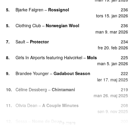
5
.
Bjarke Falgren
–
Rossignol
236
tors 15. jan 2026
5
.
Clothing Club
–
Norwegian Wool
236
man 9. mar 2026
7
.
Sault
–
Protector
234
fre 20. feb 2026
8
.
Girls In Airports
featuring
Halvcirkel
–
Mols
225
man 5. jan 2026
9
.
Brandee Younger
–
Gadabout Season
222
lør 17. maj 2025
10
.
Céline Dessberg
–
Chintamani
219
man 26. maj 2025
11
.
Olivia Dean
–
A Couple Minutes
208
søn 9. nov 2025
12
.
Sessa
–
Nome de Deus
200
Vis mere
tirs 4. nov 2025