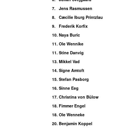
7
.
Jens Rasmussen
8
.
Cæcilie Iburg Printzlau
9
.
Frederik Korfix
10
.
Naya Buric
11
.
Ole Wennike
11
.
Stine Danvig
13
.
Mikkel Vad
14
.
Signe Amtoft
15
.
Stefan Pasborg
16
.
Sinne Eeg
17
.
Christina von Bülow
18
.
Fimmer Engel
18
.
Ole Wenneke
20
.
Benjamin Koppel