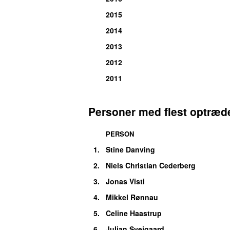
2015
2014
2013
2012
2011
Personer med flest optræd
PERSON
1
.
Stine Danving
2
.
Niels Christian Cederberg
3
.
Jonas Visti
4
.
Mikkel Rønnau
5
.
Celine Haastrup
6
.
Julian Svejgaard