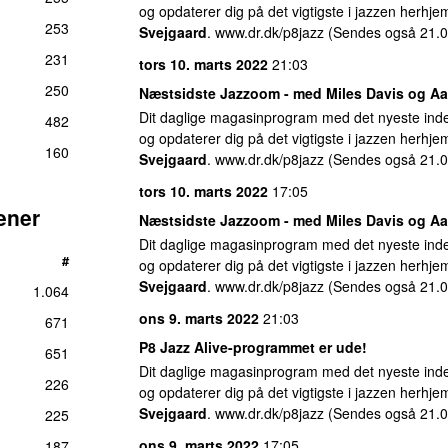
og opdaterer dig på det vigtigste i jazzen herhj
253
Svejgaard
. www.dr.dk/p8jazz (Sendes også 21.0
231
tors 10. marts 2022
21:03
250
Næstsidste Jazzoom - med
Miles Davis
og Aa
Dit daglige magasinprogram med det nyeste inde
482
og opdaterer dig på det vigtigste i jazzen herhj
160
Svejgaard
. www.dr.dk/p8jazz (Sendes også 21.0
tors 10. marts 2022
17:05
ener
Næstsidste Jazzoom - med
Miles Davis
og Aa
Dit daglige magasinprogram med det nyeste inde
#
og opdaterer dig på det vigtigste i jazzen herhj
Svejgaard
. www.dr.dk/p8jazz (Sendes også 21.0
1.064
ons 9. marts 2022
21:03
671
P8 Jazz Alive-programmet er ude!
651
Dit daglige magasinprogram med det nyeste inde
226
og opdaterer dig på det vigtigste i jazzen herhj
Svejgaard
. www.dr.dk/p8jazz (Sendes også 21.0
225
ons 9. marts 2022
17:05
187