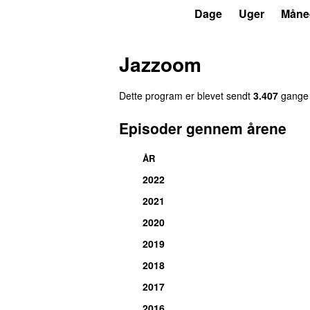
P8
Trends
Dage
Uger
Måne
Jazzoom
Dette program er blevet sendt
3.407
gang
e
Episoder gennem årene
ÅR
2022
2021
2020
2019
2018
2017
2016