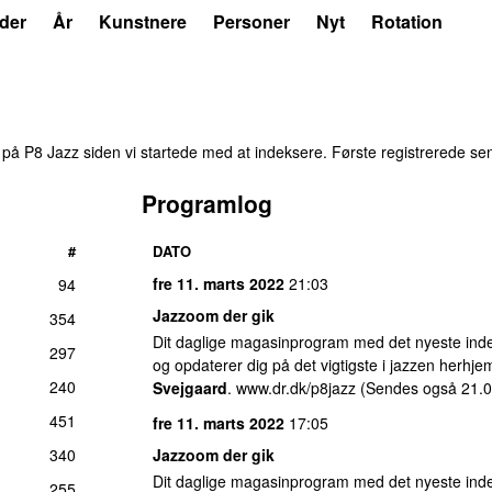
der
År
Kunstnere
Personer
Nyt
Rotation
på
P8 Jazz
siden vi startede med at indeksere.
Første registrerede se
Programlog
#
DATO
fre 11. marts 2022
21:03
94
Jazzoom der gik
354
Dit daglige magasinprogram med det nyeste inde
297
og opdaterer dig på det vigtigste i jazzen herhj
240
Svejgaard
. www.dr.dk/p8jazz (Sendes også 21.0
451
fre 11. marts 2022
17:05
340
Jazzoom der gik
Dit daglige magasinprogram med det nyeste inde
255