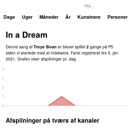
P5
Trends
Dage
Uger
Måneder
År
Kunstnere
Personer
In a Dream
Denne sang af
Troye Sivan
er blevet spillet
2
gang
e
på
P5
siden vi startede med at indeksere.
Først registreret
tirs 5. jan
2021
.
Grafen viser afspilninger pr. dag.
4
3
2
1
0
Afspilninger på tværs af kanaler