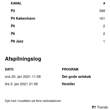
KANAL
#
P3
398
UU
P4 København
161
P5
2
P6
2
P8 Jazz
1
Afspilningslog
DATO
PROGRAM
ons 20. jan 2021
11:58
Det gode selskab
tirs 5. jan 2021
21:58
Hotellet
Dyk ned i musikken på flere radiostationer:
P3
Trends
P4
Trends
P5
Trends
P6
Trends
P7
Trends