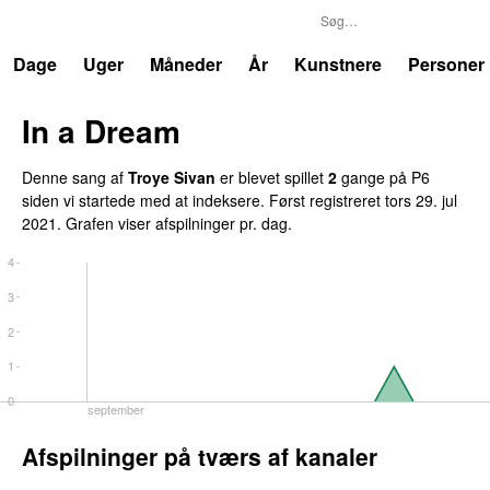
P6
Trends
Dage
Uger
Måneder
År
Kunstnere
Personer
In a Dream
Denne sang af
Troye Sivan
er blevet spillet
2
gange på P6
siden vi startede med at indeksere. Først registreret
tors 29. jul
2021
. Grafen viser afspilninger pr. dag.
4
3
2
1
0
september
Afspilninger på tværs af kanaler