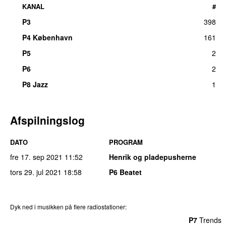
KANAL
#
P3
398
UU
P4 København
161
P5
2
P6
2
P8 Jazz
1
Afspilningslog
DATO
PROGRAM
fre 17. sep 2021
11:52
Henrik og pladepusherne
tors 29. jul 2021
18:58
P6 Beatet
Dyk ned i musikken på flere radiostationer:
P3
Trends
P4
Trends
P5
Trends
P6
Trends
P7
Trends